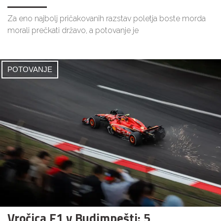
Za eno najbolj pričakovanih razstav poletja boste morda
morali prečkati državo, a potovanje je
POTOVANJE
Vročica F1 v Budimpešti: 5