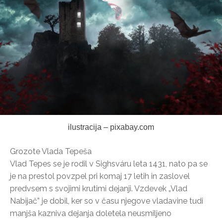
ilustracija – pixabay.com
Grozote Vlada Tepeša
Vlad Tepes se je rodil v Sighsváru leta 1431, nato pa se
je na prestol povzpel pri komaj 17 letih in zaslovel
predvsem s svojimi krutimi dejanji. Vzdevek „Vlad
Nabijač” je dobil, ker so v času njegove vladavine tudi
manjša kazniva dejanja doletela neusmiljeno