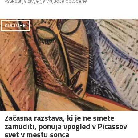
vsakdanje življenje vključite določene
KULTURE
Začasna razstava, ki je ne smete
zamuditi, ponuja vpogled v Picassov
svet v mestu sonca