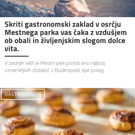
Skriti gastronomski zaklad v osrčju
Mestnega parka vas čaka z vzdušjem
ob obali in življenjskim slogom dolce
vita.
V zadnjih letih je Mestni park postal eno najbolj
vznemirljivih zbirališč v Budimpešti, kjer poleg
GASTRONOMIJA