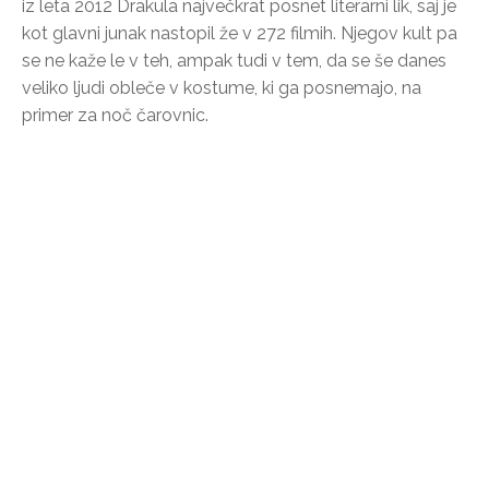
iz leta 2012 Drakula največkrat posnet literarni lik, saj je
kot glavni junak nastopil že v 272 filmih. Njegov kult pa
se ne kaže le v teh, ampak tudi v tem, da se še danes
veliko ljudi obleče v kostume, ki ga posnemajo, na
primer za noč čarovnic.