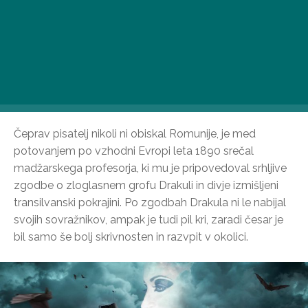
zgodovino, ko je leta 1897 izdal svoj roman Drakula in s
tem predstavil eno najbolj znanih vampirskih osebnosti
v svetovni literaturi. Čeprav je lik Drakule produkt
pisateljeve fantazije, še vedno temelji na resnični osebi,
saj ni nihče drug kot III. Princ Vlad Havasföldski je
navdihnil svojega glavnega junaka.
Čeprav pisatelj nikoli ni obiskal Romunije, je med
potovanjem po vzhodni Evropi leta 1890 srečal
madžarskega profesorja, ki mu je pripovedoval srhljive
zgodbe o zloglasnem grofu Drakuli in divje izmišljeni
transilvanski pokrajini. Po zgodbah Drakula ni le nabijal
svojih sovražnikov, ampak je tudi pil kri, zaradi česar je
bil samo še bolj skrivnosten in razvpit v okolici.