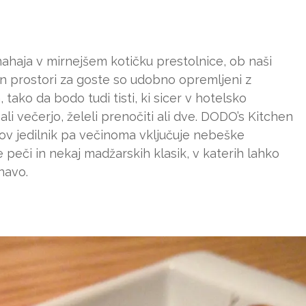
nahaja v mirnejšem kotičku prestolnice, ob naši
 in prostori za goste so udobno opremljeni z
ako da bodo tudi tisti, ki sicer v hotelsko
ali večerjo, želeli prenočiti ali dve. DODO’s Kitchen
hov jedilnik pa večinoma vključuje nebeške
ne peči in nekaj madžarskih klasik, v katerih lahko
navo.