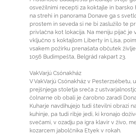
osvežilnimi recepti za koktajle in barsk
na strehi in panorama Donave ga s svetlo
prostem in seveda si ne bi zaslužilo te p
privlačna kot lokacija. Na meniju pijač je
vključno s koktajlom Liberty in Lisa, poi
vsakem požirku prenašata občutek življe
1056 Budimpešta, Belgrád rakpart 23.
VakVarjú Csónakház
V VakVarjú Csónakház v Pesterzsébetu, 
prejšnjega stoletja sreča z ustvarjalnos
čolnarne ob obali je čarobno zaradi Donave
Kuharje navdihujejo tudi številni obrazi 
kuhinje, pa tudi ribje jedi, ki kronajo dož
svečami, v ozadju pa igra klavir v živo,
kozarcem jabolčnika Etyek v rokah.