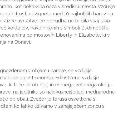
o hrano, kot nekakšna oaza v središču mesta. Vzdušje
bno hitrostjo dvigneta med 10 najboljših barov na
restižne uvrstitve, če ponudba ne bi bila vsaj tako
 več koktajlov, navdihnjenih s simboli Budimpešte,
menovanima po mostovih Liberty in Elizabete, ki v
nja na Donavi.
ugnezdenem v objemu narave, se vzdušje
tjo sodobne gastronomije. Edinstveno vzdušje
, ki teče tik ob njej, in mirnega, zelenega okolja.
narave: na jedilniku so najokusnejše jedi mednarodne
ivetje ob obali. Zvečer je terasa osvetljena s
 medtem ko lahko uživamo v zahajajočem soncu s