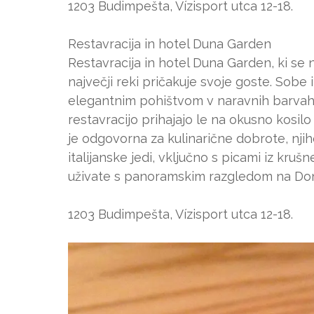
1203 Budimpešta, Vízisport utca 12-18.
Restavracija in hotel Duna Garden
Restavracija in hotel Duna Garden, ki se 
največji reki pričakuje svoje goste. Sobe
elegantnim pohištvom v naravnih barvah, t
restavracijo prihajajo le na okusno kosilo 
je odgovorna za kulinarične dobrote, nji
italijanske jedi, vključno s picami iz kruš
uživate s panoramskim razgledom na Do
1203 Budimpešta, Vízisport utca 12-18.