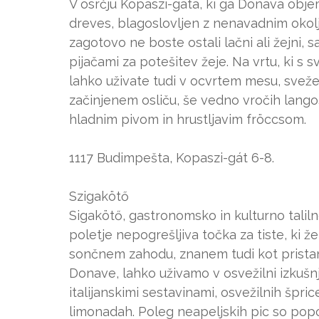
V osrčju Kopaszi-gáta, ki ga Donava obje
dreves, blagoslovljen z nenavadnim okolj
zagotovo ne boste ostali lačni ali žejni, 
pijačami za potešitev žeje. Na vrtu, ki s 
lahko uživate tudi v ocvrtem mesu, sve
začinjenem osliču, še vedno vročih lango
hladnim pivom in hrustljavim fröccsom.
1117 Budimpešta, Kopaszi-gát 6-8.
Szigakötő
Sigakötő, gastronomsko in kulturno talil
poletje nepogrešljiva točka za tiste, ki 
sončnem zahodu, znanem tudi kot pristaniš
Donave, lahko uživamo v osvežilni izkušnji
italijanskimi sestavinami, osvežilnih šprice
limonadah. Poleg neapeljskih pic so popoln