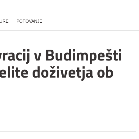
URE
POTOVANJE
vracij v Budimpešti
želite doživetja ob