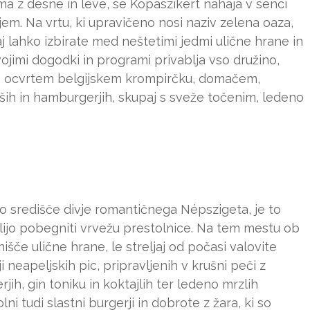
ma z desne in leve, se Kopaszikert nahaja v senci
em. Na vrtu, ki upravičeno nosi naziv zelena oaza,
saj lahko izbirate med neštetimi jedmi ulične hrane in
svojimi dogodki in programi privablja vso družino,
že ocvrtem belgijskem krompirčku, domačem,
ših in hamburgerjih, skupaj s sveže točenim, ledeno
no središče divje romantičnega Népszigeta, je to
želijo pobegniti vrvežu prestolnice. Na tem mestu ob
če ulične hrane, le streljaj od počasi valovite
 neapeljskih pic, pripravljenih v krušni peči z
rjih, gin toniku in koktajlih ter ledeno mrzlih
i tudi slastni burgerji in dobrote z žara, ki so