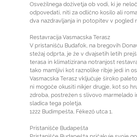
Osvežilnega doživetja ob vodi, ki je nelo
odpovedati, niti za odlično kosilo ali roma
dva nazdravljanja in potopitev v pogled 
Restavracija Vasmacska Terasz
V pristanišču Budafok, na bregovih Donav
stežaj odprta, je že v dvajsetih letih prej
terasa in klimatizirana notranjost rest
tako mamljivi kot raznolike ribje jedi in os
Vasmacska Terasz vključuje široko paleto ri
ni mogoče okusiti nikjer drugje, kot so h
zdroba, postrežen s slivovo marmelado i
sladica tega poletja.
1222 Budimpešta, Fékező utca 1.
Pristanišče Budapešta
Pristanišče Budapešta pričakuje svoje go