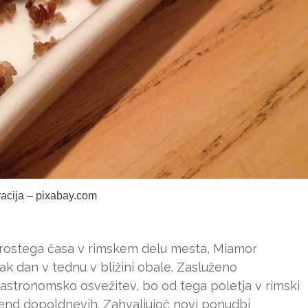
tracija – pixabay.com
 prostega časa v rimskem delu mesta, Miamor
 dan v tednu v bližini obale. Zasluženo
jo gastronomsko osvežitev, bo od tega poletja v rimski
vikend dopoldnevih. Zahvaljujoč novi ponudbi