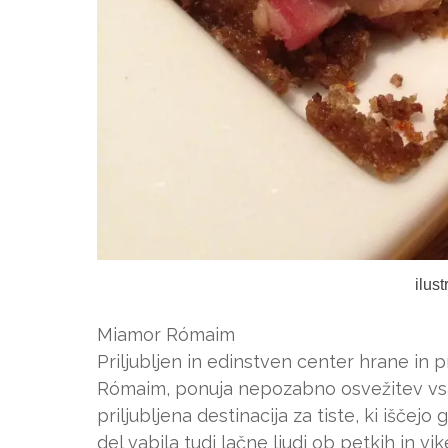
ilus
Miamor Rómaim
Priljubljen in edinstven center hrane in
Rómaim, ponuja nepozabno osvežitev vsak
priljubljena destinacija za tiste, ki išče
del vabila tudi lačne ljudi ob petkih in 