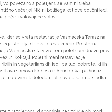
čljivo povezano s poletjem, se vam ni treba
ntično večerjo! Nič ni boljšega kot dve odlični jedi,
na počasi valovajoče valove.
e, kjer so vrata restavracije Vasmacska Terasz na
šnjega stoletja delovala restavracija. Prostorna
avracije Vasmacska sta v vročem poletnem dnevu prav
vežilni koktajli. Poletni meni restavracije
bjih in vegetarijanskih jedi, pa tudi dobrote, ki jih
rustljava somova klobasa iz Abudafoka, puding iz
n cimetovim sladoledom, ali nova pikantno-sladka
ste z razgledom, ki spominja na vzdušje ob morju,