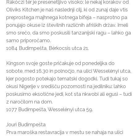
Rákóczi tér je presenetljivo visoko: le nekaj korakov od
Oliviks Kitchen je naš naslednji cilj, ki od zunaj daje vtis
preprostega majhnega kotnega bifeja – nasprotno pa
ponujajo okuse iz številnih različnih afriških držav. Imeli
smo srečo, da smo poskusili tanzanijski ragu – lahko ga
samo priporočamo.
1084 Budimpešta, Bérkocsis utca 21.
Kingson svoje goste pričakuje od ponedeljka do
sobote, med 16.30 in polnočjo, na ulici Wesselényi utca,
kjer pogosto potekajo tematski dogodki. Tudi tukaj so
okusi Nigerije v središču pozornosti na jedilniku: lahko
poskusimo eksotične jedi, kot sta nkwobi ali egusi – tudi
z naročilom na dom.
1077 Budimpešta, Wesselényi utca 59.
Jouri Budimpešta
Prva maroška restavracija v mestu se nahaja na ulici