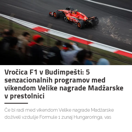
Vročica F1 v Budimpešti: 5
senzacionalnih programov med
vikendom Velike nagrade Madžarske
v prestolnici
Če bi radi med vikendom Velike nagrade Madžarske
doživeli vzdušje Formule 1 zunaj Hungaroringa, vas