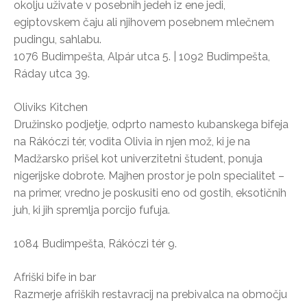
okolju uživate v posebnih jedeh iz ene jedi,
egiptovskem čaju ali njihovem posebnem mlečnem
pudingu, sahlabu.
1076 Budimpešta, Alpár utca 5. | 1092 Budimpešta,
Ráday utca 39.
Oliviks Kitchen
Družinsko podjetje, odprto namesto kubanskega bifeja
na Rákóczi tér, vodita Olivia in njen mož, ki je na
Madžarsko prišel kot univerzitetni študent, ponuja
nigerijske dobrote. Majhen prostor je poln specialitet –
na primer, vredno je poskusiti eno od gostih, eksotičnih
juh, ki jih spremlja porcijo fufuja.
1084 Budimpešta, Rákóczi tér 9.
Afriški bife in bar
Razmerje afriških restavracij na prebivalca na območju