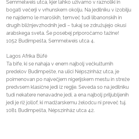
Semmelweis utca, kjer lahko uživamo v raznoliki in
bogati večerji v vrhunskem okolju. Na jedilniku v izobilju
ne najdemo le maroških, temveč tudi libanonskih in
drugih bližnjevzhodnih jedi – tukaj se združujejo okusi
arabskega sveta. Še posebej priporočamo tažine!
1052 Budimpešta, Semmelweis utca 4.
Lagos Afrika Büfé
Ta bife, ki se nahaja v enem najbolj večkulturnih
predelov Budimpešte, na ulici Népszínház utca, je
poimenovan po največjem nigerijskem mestu in streže
predvsem klasične jedi iz regije. Seveda so na jedilniku
tudi nekatere nenavadne jedi, a ena najbolj priljubljenih
jedi je riž jollof, ki madžarskemu želodcu ni preveč tuj.
1081 Budimpešta, Népszínház utca 42.