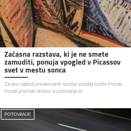
Začasna razstava, ki je ne smete
zamuditi, ponuja vpogled v Picassov
svet v mestu sonca
Za eno najbolj pričakovanih razstav poletja boste morda
morali prečkati državo, a potovanje je
POTOVANJE