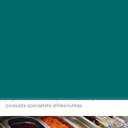
Madžarska prestolnica bo poleti 2025 vroča – kaj
drugega lahko storimo? Temu se prilagajamo v vseh
pogledih. Zbrali smo kraje v Budimpešti, kjer lahko
poskusite specialitete afriške kuhinje.