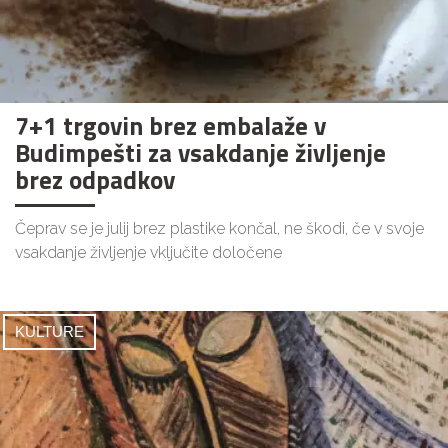
7+1 trgovin brez embalaže v
Budimpešti za vsakdanje življenje
brez odpadkov
Čeprav se je julij brez plastike končal, ne škodi, če v svoje
vsakdanje življenje vključite določene
KULTURE