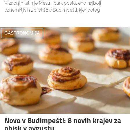
V zadnjih letih je Mestni park postal eno najbolj
vznemirljivih zbirališč v Budimpešti, kjer poleg
GASTRONOMIJA
Novo v Budimpešti: 8 novih krajev za
obisk v avgustu