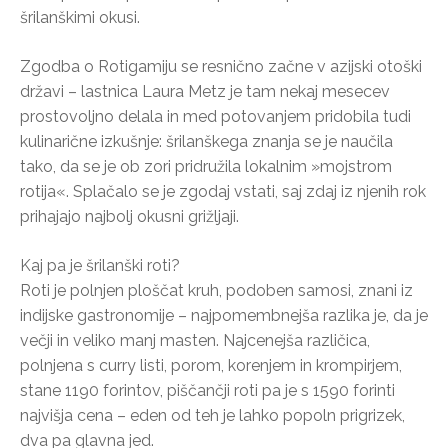
šrilanškimi okusi.
Zgodba o Rotigamiju se resnično začne v azijski otoški
državi – lastnica Laura Metz je tam nekaj mesecev
prostovoljno delala in med potovanjem pridobila tudi
kulinarične izkušnje: šrilanškega znanja se je naučila
tako, da se je ob zori pridružila lokalnim »mojstrom
rotija«. Splačalo se je zgodaj vstati, saj zdaj iz njenih rok
prihajajo najbolj okusni grižljaji.
Kaj pa je šrilanški roti?
Roti je polnjen ploščat kruh, podoben samosi, znani iz
indijske gastronomije – najpomembnejša razlika je, da je
večji in veliko manj masten. Najcenejša različica,
polnjena s curry listi, porom, korenjem in krompirjem,
stane 1190 forintov, piščančji roti pa je s 1590 forinti
najvišja cena – eden od teh je lahko popoln prigrizek,
dva pa glavna jed.