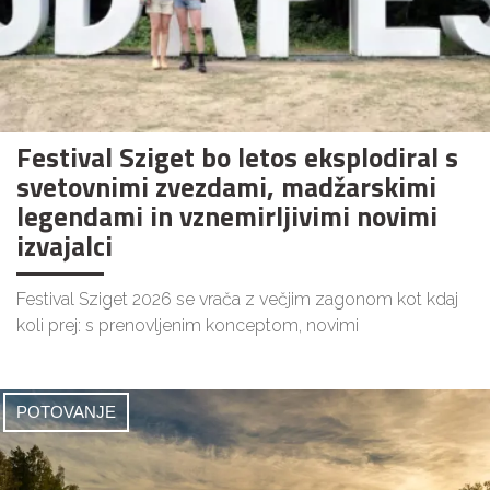
Festival Sziget bo letos eksplodiral s
svetovnimi zvezdami, madžarskimi
legendami in vznemirljivimi novimi
izvajalci
Festival Sziget 2026 se vrača z večjim zagonom kot kdaj
koli prej: s prenovljenim konceptom, novimi
POTOVANJE