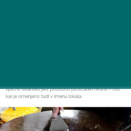
Na zemljevidu budimpeštanske ulične hrane se je
pojavila nova poslastica: odprl se je Rotigami, ki streže
tipično šrilanško jed, podobno ploščatem kruhu – roti,
kar je omenjeno tudi v imenu lokala.