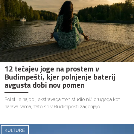
12 tečajev joge na prostem v
Budimpešti, kjer polnjenje baterij
avgusta dobi nov pomen
Poleti je najbolj ekstravaganten studio nič drugega kot
narava sama, zato se v Budimpešti začenjajo
KULTURE