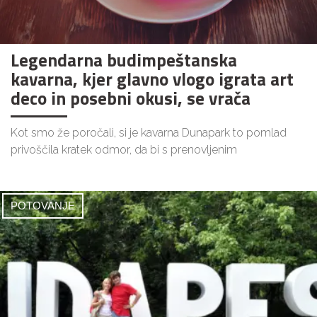
Legendarna budimpeštanska
kavarna, kjer glavno vlogo igrata art
deco in posebni okusi, se vrača
Kot smo že poročali, si je kavarna Dunapark to pomlad
privoščila kratek odmor, da bi s prenovljenim
POTOVANJE