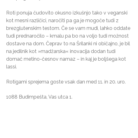
Roti ponuja čudovito okusno izkušnjo tako v veganski
kot mesni različici, naročiti pa ga je mogoče tudi z
brezglutenskim testom. Če se vam mudi, lahko oddate
tudi prednaročilo – kmalu pa bo na voljo tudi možnost
dostave na dom. Čeprav to na Šrilanki ni običajno, je bil
na jedilnik kot »madžarska« inovacija dodan tudi
domač metino-česnov namaz – in kaj je boljšega kot
lassi.
Rotigami sprejema goste vsak dan med 11. in 20. uro.
1088 Budimpešta, Vas utca 1.