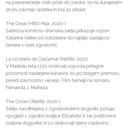
na presenečenje vseh pride do zaroke, se na dunajskem
dvoru začnejo spletke in boj za oblast.
The Great (HBO Max, 2020-)
Satirična komično-dramska serija prikazuje vzpon
Katarine Velike od outsiderke do najdlje vladajoče
ženske v ruski zgodovini.
La cocinera de Castamar (Netflix, 2021)
V Madridu leta 1720 ovdoveli vojvoda pritegne
pozornost nadarjene kuharice, ko po dolgem premoru
priredi slavnostno večerjo. Film temelji na romanu
Fernanda J. Múñeza.
The Crown (Netflix, 2016-)
Serija, navdihnjena z zgodovinskimi dogodki, ponuja
vpogled v zgodbo kraljice Elizabete II. ter politične in
osebne dogodke, ki so oblikovali njeno vladavino.