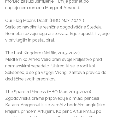
morilec zasluži usmiljenje. Film je posnet po
nagrajenem romanu Margaret Atwood.
Our Flag Means Death (HBO Max, 2022-)
Serijo so navdihnile resnične dogodivščine Stedeja
Bonneta, razvajenega aristokrata, ki je zapustil življenje
v privilegijih in postal pirat.
The Last Kingdom (Netflix, 2015-2022)
Medtem ko Alfred Veliki brani svoje kraljestvo pred
normanskimi napadalci, Uhtred, ki se je rodil kot
Saksonec, a so ga vzgojili Vikingi, zahteva pravico do
dediščine svojih prednikov.
The Spanish Princess (HBO Max, 2019-2020)
Zgodovinska drama pripoveduje o mladi princesi
Katarini Aragonski, ki se zaroči z bodočim angleškim
kraljem, princem Arturjem. Ko princ Artur kmalu po