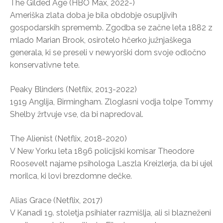
The Gilded Age (HBO Max, 2022-)
Ameriška zlata doba je bila obdobje osupljivih
gospodarskih sprememb. Zgodba se začne leta 1882 z
mlado Marian Brook, osirotelo hčerko južnjaškega
generala, ki se preseli v newyorški dom svoje odločno
konservativne tete.
Peaky Blinders (Netflix, 2013-2022)
1919 Anglija, Birmingham. Zloglasni vodja tolpe Tommy
Shelby žrtvuje vse, da bi napredoval.
The Alienist (Netflix, 2018-2020)
V New Yorku leta 1896 policijski komisar Theodore
Roosevelt najame psihologa Laszla Kreizlerja, da bi ujel
morilca, ki lovi brezdomne dečke.
Alias Grace (Netflix, 2017)
V Kanadi 19. stoletja psihiater razmišlja, ali si blazneženi