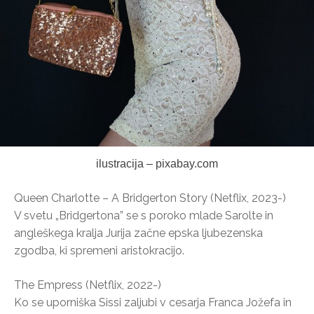
ilustracija – pixabay.com
Queen Charlotte – A Bridgerton Story (Netflix, 2023-)
V svetu „Bridgertona” se s poroko mlade Sarolte in
angleškega kralja Jurija začne epska ljubezenska
zgodba, ki spremeni aristokracijo.
The Empress (Netflix, 2022-)
Ko se uporniška Sissi zaljubi v cesarja Franca Jožefa in