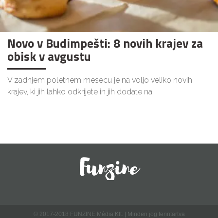
Novo v Budimpešti: 8 novih krajev za
obisk v avgustu
V zadnjem poletnem mesecu je na voljo veliko novih
krajev, ki jih lahko odkrijete in jih dodate na
© 2017-2018 FUNZINE Média Kft. | Minden jog fenntartva