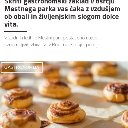
Skriti gastronomski zaklad v osrčju
Mestnega parka vas čaka z vzdušjem
ob obali in življenjskim slogom dolce
vita.
V zadnjih letih je Mestni park postal eno najbolj
vznemirljivih zbirališč v Budimpešti, kjer poleg
GASTRONOMIJA