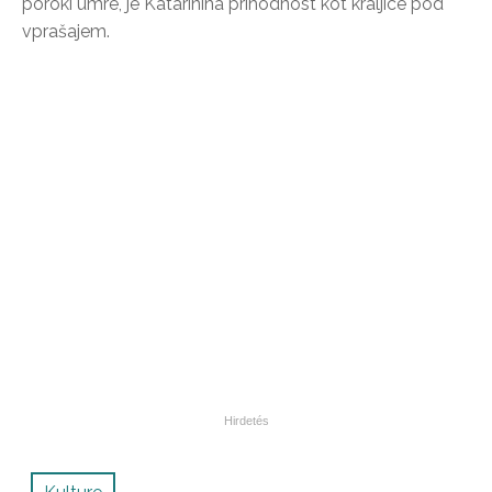
poroki umre, je Katarinina prihodnost kot kraljice pod
vprašajem.