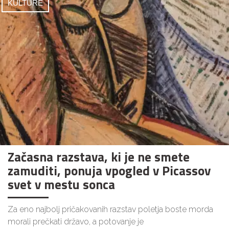
KULTURE
Začasna razstava, ki je ne smete
zamuditi, ponuja vpogled v Picassov
svet v mestu sonca
Za eno najbolj pričakovanih razstav poletja boste morda
morali prečkati državo, a potovanje je