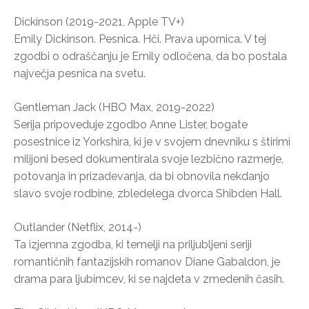
Dickinson (2019-2021, Apple TV+)
Emily Dickinson. Pesnica. Hči. Prava upornica. V tej
zgodbi o odraščanju je Emily odločena, da bo postala
največja pesnica na svetu.
Gentleman Jack (HBO Max, 2019-2022)
Serija pripoveduje zgodbo Anne Lister, bogate
posestnice iz Yorkshira, ki je v svojem dnevniku s štirimi
milijoni besed dokumentirala svoje lezbično razmerje,
potovanja in prizadevanja, da bi obnovila nekdanjo
slavo svoje rodbine, zbledelega dvorca Shibden Hall.
Outlander (Netflix, 2014-)
Ta izjemna zgodba, ki temelji na priljubljeni seriji
romantičnih fantazijskih romanov Diane Gabaldon, je
drama para ljubimcev, ki se najdeta v zmedenih časih.