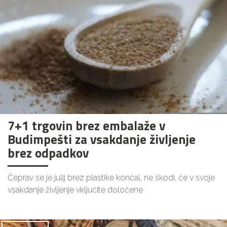
7+1 trgovin brez embalaže v
Budimpešti za vsakdanje življenje
brez odpadkov
Čeprav se je julij brez plastike končal, ne škodi, če v svoje
vsakdanje življenje vključite določene