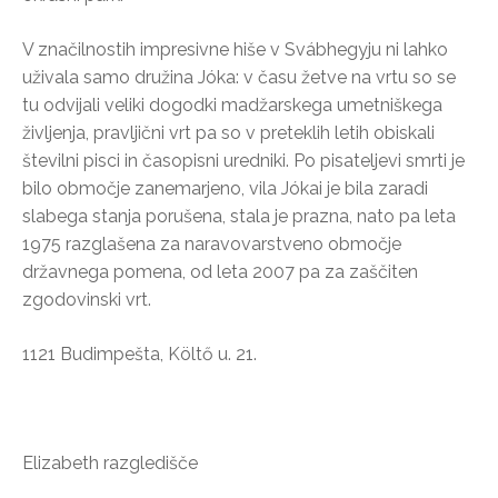
V značilnostih impresivne hiše v Svábhegyju ni lahko
uživala samo družina Jóka: v času žetve na vrtu so se
tu odvijali veliki dogodki madžarskega umetniškega
življenja, pravljični vrt pa so v preteklih letih obiskali
številni pisci in časopisni uredniki. Po pisateljevi smrti je
bilo območje zanemarjeno, vila Jókai je bila zaradi
slabega stanja porušena, stala je prazna, nato pa leta
1975 razglašena za naravovarstveno območje
državnega pomena, od leta 2007 pa za zaščiten
zgodovinski vrt.
1121 Budimpešta, Költő u. 21.
Elizabeth razgledišče