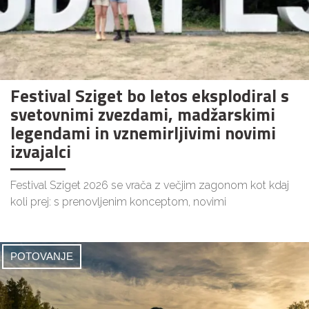
Festival Sziget bo letos eksplodiral s
svetovnimi zvezdami, madžarskimi
legendami in vznemirljivimi novimi
izvajalci
Festival Sziget 2026 se vrača z večjim zagonom kot kdaj
koli prej: s prenovljenim konceptom, novimi
POTOVANJE