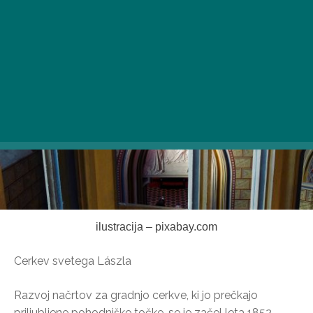
zaklade.
ilustracija – pixabay.com
Cerkev svetega Lászla
Razvoj načrtov za gradnjo cerkve, ki jo prečkajo
priljubljene pohodniške točke, se je začel leta 1852,