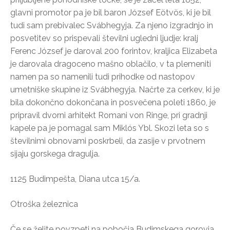
glavni promotor pa je bil baron József Eötvös, ki je bil
tudi sam prebivalec Svábhegyja. Za njeno izgradnjo in
posvetitev so prispevali številni ugledni ljudje: kralj
Ferenc József je daroval 200 forintov, kraljica Elizabeta
je darovala dragoceno mašno oblačilo, v ta plemeniti
namen pa so namenili tudi prihodke od nastopov
umetniške skupine iz Svábhegyja. Načrte za cerkev, ki je
bila dokončno dokončana in posvečena poleti 1860, je
pripravil dvorni arhitekt Romani von Ringe, pri gradnji
kapele pa je pomagal sam Miklós Ybl. Skozi leta so s
številnimi obnovami poskrbeli, da zasije v prvotnem
sijaju gorskega dragulja.
1125 Budimpešta, Diana utca 15/a.
Otroška železnica
Če se želite povzpeti na pobočja Budimskega gorovja,