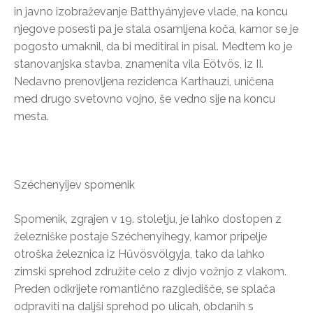
in javno izobraževanje Batthyányjeve vlade, na koncu
njegove posesti pa je stala osamljena koča, kamor se je
pogosto umaknil, da bi meditiral in pisal. Medtem ko je
stanovanjska stavba, znamenita vila Eötvös, iz II.
Nedavno prenovljena rezidenca Karthauzi, uničena
med drugo svetovno vojno, še vedno sije na koncu
mesta.
Széchenyijev spomenik
Spomenik, zgrajen v 19. stoletju, je lahko dostopen z
železniške postaje Széchenyihegy, kamor pripelje
otroška železnica iz Hűvösvölgyja, tako da lahko
zimski sprehod združite celo z divjo vožnjo z vlakom.
Preden odkrijete romantično razgledišče, se splača
odpraviti na daljši sprehod po ulicah, obdanih s