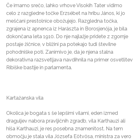
Če imamo srečo, lahko vrhove Visokih Tater vidimo
celo z razgledne točke Erzsébet na hribu János, ki jo
meščani prestolnice obožujejo. Razgledna točka,
zgrajena iz apnenca iz Harászta in Borosjenőja, je bila
dokončana leta 1910. Do nje najlažje pridete z zgornje
postaje žičnice, v bližini pa potekajo tudi številne
pohodniške poti. Zanimivo je, da je njena stalna
dekorativna razsvetljava navdihnila na primer osvetlitev
Ribiške bastije in parlamenta.
Kartažanska vila
Okolica je bogata s še lepšimi vilami, eden izmed
draguljev nabora pravljičnih zgradb, vila Karthauzi ali
hiša Karthauzi, je res posebna znamenitost. Na tem
območju je stala vila Józsefa Eötvösa, ministra za vero