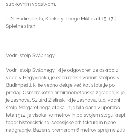
strokovnim vodstvom.
1121 Budimpešta, Konkoly-Thege Miklós út 15-17. |
Spletna stran
Vodni stolp Svábhegy
Vodni stolp Svábhegyi, ki je odgovoren za oskrbo z
vodo v Hegyvidéku, je eden redkih vodnih stolpov v
Budimpešti, ki še vedno deluje več kot stoletje po
predaji. Osmerokotna armiranobetonska zgradba, ki jo
je zasnoval Szilárd Zielinski, ki je zasnoval tudi vodni
stolp Margaretinega otoka, in je bila dana v uporabo
leta 1912, je visoka 30 metrov in po svojem slogu krepi
tabor historicistično-secesijske arhitekture in njene
nadgradnje. Bazen s premerom 6 metrov sprejme 200