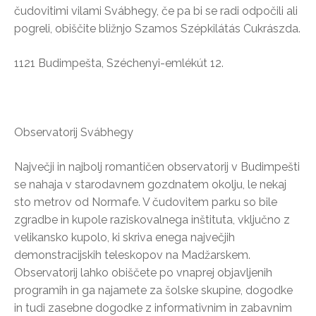
čudovitimi vilami Svábhegy, če pa bi se radi odpočili ali
pogreli, obiščite bližnjo Szamos Szépkilátás Cukrászda.
1121 Budimpešta, Széchenyi-emlékút 12.
Observatorij Svábhegy
Največji in najbolj romantičen observatorij v Budimpešti
se nahaja v starodavnem gozdnatem okolju, le nekaj
sto metrov od Normafe. V čudovitem parku so bile
zgradbe in kupole raziskovalnega inštituta, vključno z
velikansko kupolo, ki skriva enega največjih
demonstracijskih teleskopov na Madžarskem.
Observatorij lahko obiščete po vnaprej objavljenih
programih in ga najamete za šolske skupine, dogodke
in tudi zasebne dogodke z informativnim in zabavnim