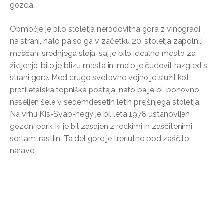
gozda.
Območje je bilo stoletja nerodovitna gora z vinogradi
na strani, nato pa so ga v začetku 20. stoletja zapolnili
meščani srednjega sloja, saj je bilo idealno mesto za
življenje: bilo je blizu mesta in imelo je čudovit razgled s
strani gore. Med drugo svetovno vojno je služil kot
protiletalska topniška postaja, nato pa je bil ponovno
naseljen šele v sedemdesetih letih prejšnjega stoletja.
Na vrhu Kis-Sváb-hegy je bil leta 1978 ustanovljen
gozdni park, ki je bil zasajen z redkimi in zaščitenimi
sortami rastlin. Ta del gore je trenutno pod zaščito
narave.