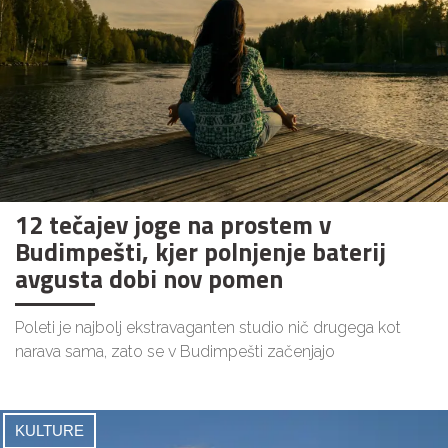
12 tečajev joge na prostem v
Budimpešti, kjer polnjenje baterij
avgusta dobi nov pomen
Poleti je najbolj ekstravaganten studio nič drugega kot
narava sama, zato se v Budimpešti začenjajo
KULTURE