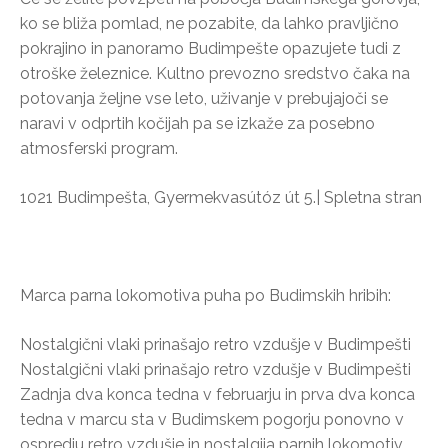
ko se bliža pomlad, ne pozabite, da lahko pravljično
pokrajino in panoramo Budimpešte opazujete tudi z
otroške železnice. Kultno prevozno sredstvo čaka na
potovanja željne vse leto, uživanje v prebujajoči se
naravi v odprtih kočijah pa se izkaže za posebno
atmosferski program.
1021 Budimpešta, Gyermekvasútóz út 5.| Spletna stran
Marca parna lokomotiva puha po Budimskih hribih:
Nostalgični vlaki prinašajo retro vzdušje v Budimpešti
Nostalgični vlaki prinašajo retro vzdušje v Budimpešti
Zadnja dva konca tedna v februarju in prva dva konca
tedna v marcu sta v Budimskem pogorju ponovno v
ospredju retro vzdušje in nostalgija parnih lokomotiv.