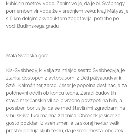
kubičnih metrov vode. Zanimivo je, da je bil Svábhegy
pomemben vir vode že v srednjem veku: kralj Mátyás je
s 6 km dolgim ​​akvaduktom zagotavljal potrebe po
vodi Budimskega gradu.
Mala Švabska gora
Kis-Svábhegy, ki velja za mlajšo sestro Svábhegyja, je
zlahka dostopen z avtobusom iz Déli pályauudvar in
Széll Kálmán tér, zaradi česar je popolna destinacija za
poldnevni oddih ob koncu tedna. Zaradi čudovitih
stavb meščanskih vil se je vredno povzpeti na hrib, a
poseben bonus je, da se med številnimi zgradbami na
vrhu skriva tudi majhna zelenica. Obronek je sicer že
gosto pozidan iz vseh smeri, a ta skoraj hektar velik
prostor ponuja kljub temu, da je sredi mesta, občutek