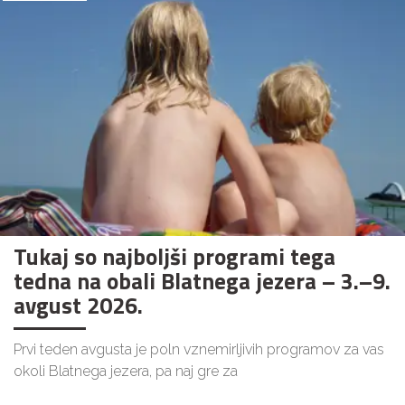
Tukaj so najboljši programi tega
tedna na obali Blatnega jezera – 3.–9.
avgust 2026.
Prvi teden avgusta je poln vznemirljivih programov za vas
okoli Blatnega jezera, pa naj gre za