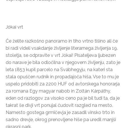
Jókai vrt
Če želite razkošno panoramo in tiho vrtno tišino ali če
bi radi videli vsakdanje življenje literarnega življenja 19.
stoletja, se odpravite v vrt Jókai! Pisateljeva ljubezen
do narave je bila odločilna v njegovem življenju, zato je
leta 1853 kupil parcelo na Svábhegyju, na kateri sta
stala opuščen rudnik in propadajoča hiša. Vse to mu je
uspelo pridobiti za 2200 HUF od avtorskega honorarja
za romana Egy magyar nabob in Zoltán Kárpáthy,
eden od razlogov za visoko ceno pa je bil tudi ta, da je
takrat še divji vrt ponujal čudovit razgled na mesto.
Namesto gostega grmičevja je zasadil vinsko trto in
sadno drevje, okrog prenovljene hiše pa uredil manjši
okrasni park.