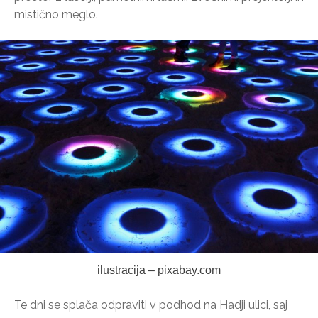
mistično meglo.
ilustracija – pixabay.com
Te dni se splača odpraviti v podhod na Hadji ulici, saj