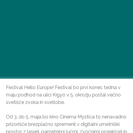
Festival Hello Europe! Festival bo prvi konec tedna v
maju podhod na ulici Kígyó v 5. okrožju postal večno
svetišče zvoka in svetlobe.
Od 3. do 5. maja bo kino Cinema Mystica to nenavadno
prizorišče brezplačno spremenil v digitalni umetniški
prostor z laserji, pametnimi lučmi, zvočnimi projektorji in