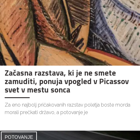
Začasna razstava, ki je ne smete
zamuditi, ponuja vpogled v Picassov
svet v mestu sonca
Za eno najbolj pričakovanih razstav poletja boste morda
morali prečkati državo, a potovanje je
POTOVANJE