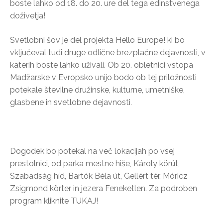
boste lahko od 18. do 20. ure del tega edinstvenega
doživetja!
Svetlobni šov je del projekta Hello Europe! ki bo
vključeval tudi druge odlične brezplačne dejavnosti, v
katerih boste lahko uživali. Ob 20. obletnici vstopa
Madžarske v Evropsko unijo bodo ob tej priložnosti
potekale številne družinske, kulturne, umetniške,
glasbene in svetlobne dejavnosti.
Dogodek bo potekal na več lokacijah po vsej
prestolnici, od parka mestne hiše, Károly körút,
Szabadság híd, Bartók Béla út, Gellért tér, Móricz
Zsigmond körter in jezera Feneketlen. Za podroben
program kliknite TUKAJ!