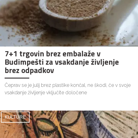
7+1 trgovin brez embalaže v
Budimpešti za vsakdanje življenje
brez odpadkov
Čeprav se je julij brez plastike končal, ne škodi, če v svoje
vsakdanje življenje vključite določene
KULTURE