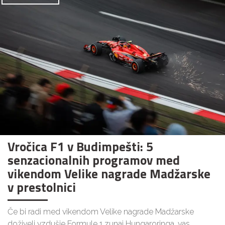
Vročica F1 v Budimpešti: 5
senzacionalnih programov med
vikendom Velike nagrade Madžarske
v prestolnici
Če bi radi med vikendom Velike nagrade Madžarske
doživeli vzdušje Formule 1 zunaj Hungaroringa, vas