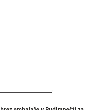
 brez embalaže v Budimpešti za