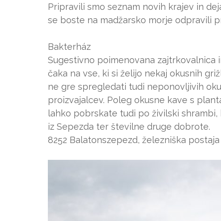
Pripravili smo seznam novih krajev in deja
se boste na madžarsko morje odpravili p
Bakterház
Sugestivno poimenovana zajtrkovalnica i
čaka na vse, ki si želijo nekaj okusnih gr
ne gre spregledati tudi neponovljivih ok
proizvajalcev. Poleg okusne kave s plant
lahko pobrskate tudi po živilski shrambi,
iz Sepezda ter številne druge dobrote.
8252 Balatonszepezd, železniška postaja