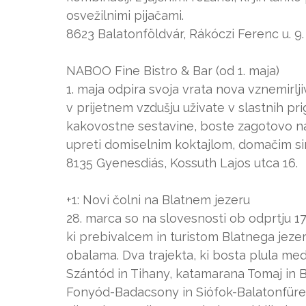
osvežilnimi pijačami.
8623 Balatonföldvár, Rákóczi Ferenc u. 9.
NABOO Fine Bistro & Bar (od 1. maja)
1. maja odpira svoja vrata nova vznemirlj
v prijetnem vzdušju uživate v slastnih prig
kakovostne sestavine, boste zagotovo naš
upreti domiselnim koktajlom, domačim si
8135 Gyenesdiás, Kossuth Lajos utca 16.
+1: Novi čolni na Blatnem jezeru
28. marca so na slovesnosti ob odprtju 17
ki prebivalcem in turistom Blatnega jeze
obalama. Dva trajekta, ki bosta plula me
Szántód in Tihany, katamarana Tomaj in 
Fonyód-Badacsony in Siófok-Balatonfüred