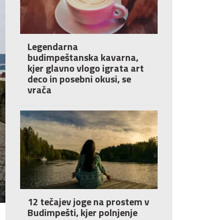
Legendarna
budimpeštanska kavarna,
kjer glavno vlogo igrata art
deco in posebni okusi, se
vrača
12 tečajev joge na prostem v
Budimpešti, kjer polnjenje