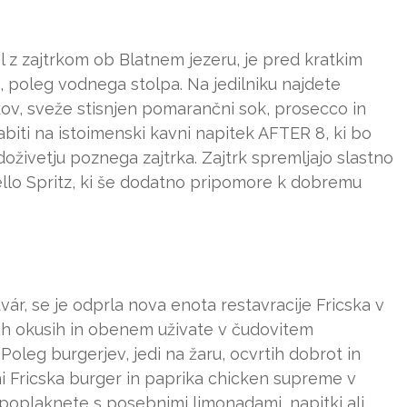
l z zajtrkom ob Blatnem jezeru, je pred kratkim
, poleg vodnega stolpa. Na jedilniku najdete
rkov, sveže stisnjen pomarančni sok, prosecco in
iti na istoimenski kavni napitek AFTER 8, ki bo
ivetju poznega zajtrka. Zajtrk spremljajo slastno
cello Spritz, ki še dodatno pripomore k dobremu
ár, se je odprla nova enota restavracije Fricska v
nih okusih in obenem uživate v čudovitem
leg burgerjev, jedi na žaru, ocvrtih dobrot in
eni Fricska burger in paprika chicken supreme v
ko poplaknete s posebnimi limonadami, napitki ali