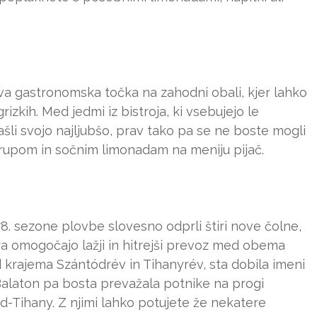
iva gastronomska točka na zahodni obali, kjer lahko
rizkih. Med jedmi iz bistroja, ki vsebujejo le
li svojo najljubšo, prav tako pa se ne boste mogli
rupom in sočnim limonadam na meniju pijač.
8. sezone plovbe slovesno odprli štiri nove čolne,
ra omogočajo lažji in hitrejši prevoz med obema
d krajema Szántódrév in Tihanyrév, sta dobila imeni
Balaton pa bosta prevažala potnike na progi
-Tihany. Z njimi lahko potujete že nekatere