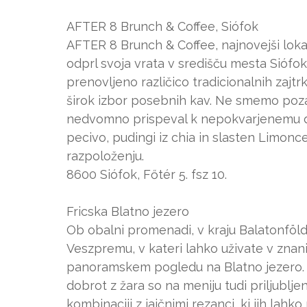
AFTER 8 Brunch & Coffee, Siófok
AFTER 8 Brunch & Coffee, najnovejši loka
odprl svoja vrata v središču mesta Siófok
prenovljeno različico tradicionalnih zajt
širok izbor posebnih kav. Ne smemo pozab
nedvomno prispeval k nepokvarjenemu dož
pecivo, pudingi iz chia in slasten Limon
razpoloženju.
8600 Siófok, Főtér 5. fsz 10.
Fricska Blatno jezero
Ob obalni promenadi, v kraju Balatonföldv
Veszpremu, v kateri lahko uživate v zna
panoramskem pogledu na Blatno jezero. Po
dobrot z žara so na meniju tudi priljublj
kombinaciji z jajčnimi rezanci, ki jih lah