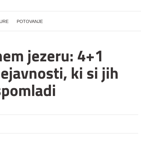
URE
POTOVANJE
nem jezeru: 4+1
dejavnosti, ki si jih
spomladi