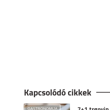
Kapcsolódó cikkek
7+1 trgovin
GASTRONOMIJA