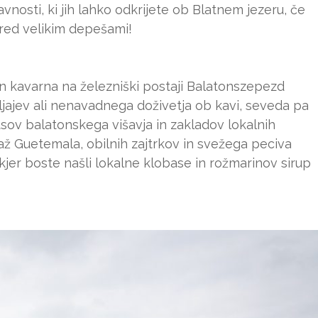
vnosti, ki jih lahko odkrijete ob Blatnem jezeru, če
red velikim depešami!
n kavarna na železniški postaji Balatonszepezd
ižljajev ali nenavadnega doživetja ob kavi, seveda pa
usov balatonskega višavja in zakladov lokalnih
až Guetemala, obilnih zajtrkov in svežega peciva
 kjer boste našli lokalne klobase in rožmarinov sirup