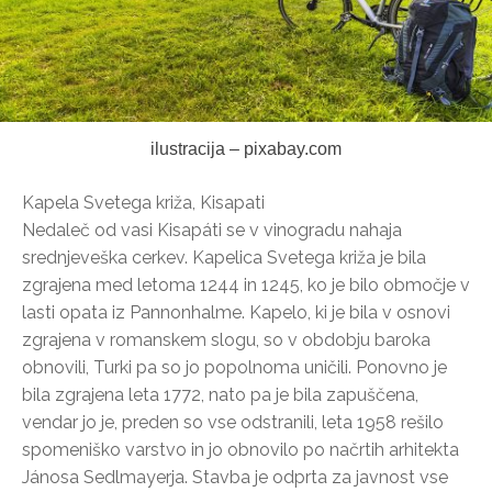
ilustracija – pixabay.com
Kapela Svetega križa, Kisapati
Nedaleč od vasi Kisapáti se v vinogradu nahaja
srednjeveška cerkev. Kapelica Svetega križa je bila
zgrajena med letoma 1244 in 1245, ko je bilo območje v
lasti opata iz Pannonhalme. Kapelo, ki je bila v osnovi
zgrajena v romanskem slogu, so v obdobju baroka
obnovili, Turki pa so jo popolnoma uničili. Ponovno je
bila zgrajena leta 1772, nato pa je bila zapuščena,
vendar jo je, preden so vse odstranili, leta 1958 rešilo
spomeniško varstvo in jo obnovilo po načrtih arhitekta
Jánosa Sedlmayerja. Stavba je odprta za javnost vse