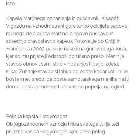
leto.
Kapela Marijinega oznanjenja in puščavnik, Kisapáti
V gozdu na vzhodni strani gore lahko odkrijete sadove
ročnega dela očeta Martina: njegovo puščavo in
sosednjo pravoslavno kapelo. Potoval je po Grčiji in
Franciji, leta 2003 pa se je naselil na gori svetega Jurija,
kjer so mu prijatelji odstopili porušeno prešo. Menih je
stavbo obnovil sam, slike v notranjosti pa je izdelal
slikar. Zunanje stavbe si lahko ogledate kadar koli, in če
boste imeli srečo, da boste samotarskega meniha našli
doma, obstaja možnost, da vas bo popeljal na ogled.
Poljska kapela, Hegymagas
Ob jugozahodnem vznožju hriba svetega Jurija leži
prijazna vasica Hegymagas, kjer lahko poleg