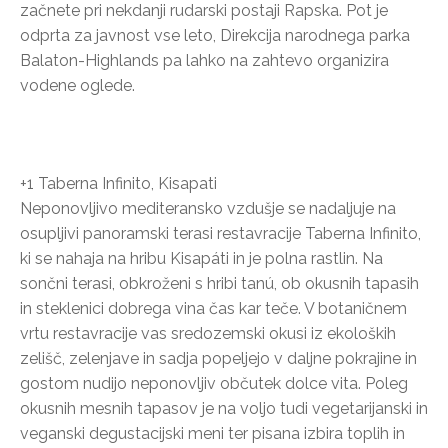
začnete pri nekdanji rudarski postaji Rapska. Pot je
odprta za javnost vse leto, Direkcija narodnega parka
Balaton-Highlands pa lahko na zahtevo organizira
vodene oglede.
+1 Taberna Infinito, Kisapati
Neponovljivo mediteransko vzdušje se nadaljuje na
osupljivi panoramski terasi restavracije Taberna Infinito,
ki se nahaja na hribu Kisapáti in je polna rastlin. Na
sončni terasi, obkroženi s hribi tanú, ob okusnih tapasih
in steklenici dobrega vina čas kar teče. V botaničnem
vrtu restavracije vas sredozemski okusi iz ekoloških
zelišč, zelenjave in sadja popeljejo v daljne pokrajine in
gostom nudijo neponovljiv občutek dolce vita. Poleg
okusnih mesnih tapasov je na voljo tudi vegetarijanski in
veganski degustacijski meni ter pisana izbira toplih in