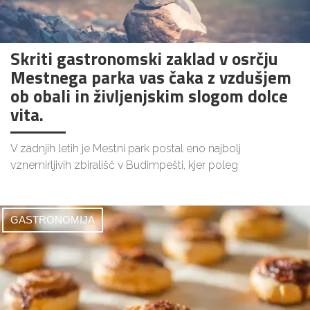
Skriti gastronomski zaklad v osrčju
Mestnega parka vas čaka z vzdušjem
ob obali in življenjskim slogom dolce
vita.
V zadnjih letih je Mestni park postal eno najbolj
vznemirljivih zbirališč v Budimpešti, kjer poleg
GASTRONOMIJA