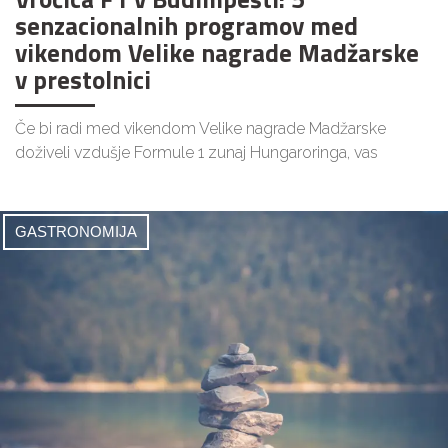
senzacionalnih programov med
vikendom Velike nagrade Madžarske
v prestolnici
Če bi radi med vikendom Velike nagrade Madžarske
doživeli vzdušje Formule 1 zunaj Hungaroringa, vas
GASTRONOMIJA