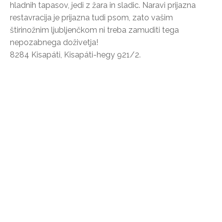
hladnih tapasov, jedi z žara in sladic. Naravi prijazna
restavracija je prijazna tudi psom, zato vašim
štirinožnim ljubljenčkom ni treba zamuditi tega
nepozabnega doživetja!
8284 Kisapáti, Kisapáti-hegy 921/2.