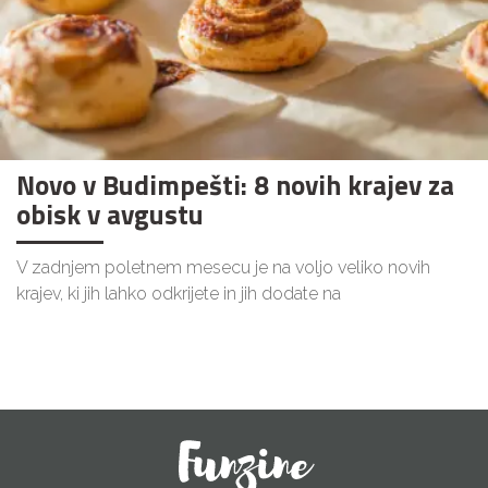
Novo v Budimpešti: 8 novih krajev za
obisk v avgustu
V zadnjem poletnem mesecu je na voljo veliko novih
krajev, ki jih lahko odkrijete in jih dodate na