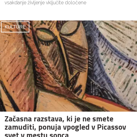
vsakdanje življenje vključite določene
KULTURE
Začasna razstava, ki je ne smete
zamuditi, ponuja vpogled v Picassov
svet v mestu sonca