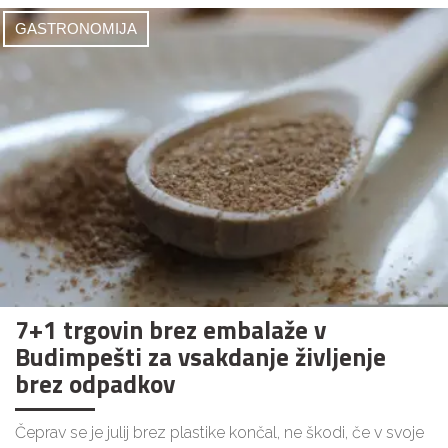
GASTRONOMIJA
7+1 trgovin brez embalaže v
Budimpešti za vsakdanje življenje
brez odpadkov
Čeprav se je julij brez plastike končal, ne škodi, če v svoje