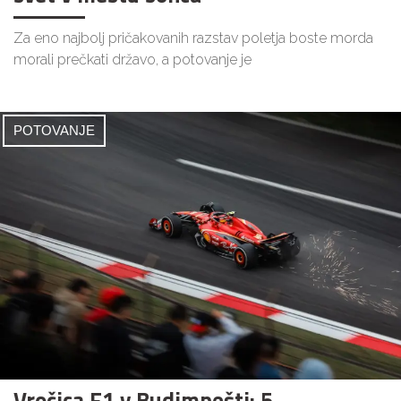
Za eno najbolj pričakovanih razstav poletja boste morda
morali prečkati državo, a potovanje je
POTOVANJE
Vročica F1 v Budimpešti: 5