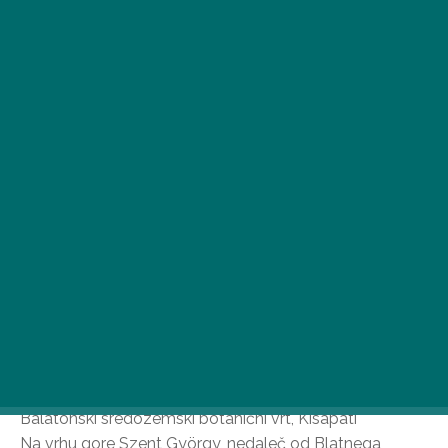
Gora svetega Jurija, idealen kraj za popoln balatonski
oddih, se ponaša z bogato zgodovino in je vredna
obiska ne le zaradi osupljive panorame, temveč tudi
zaradi svoje nezemeljske spokojnosti.
Balatonski sredozemski botanični vrt, Kisapáti
Na vrhu gore Szent György, nedaleč od Blatnega