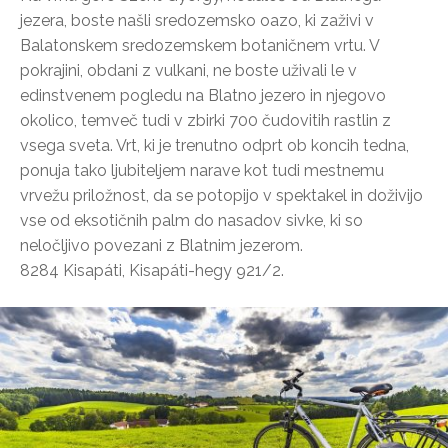
jezera, boste našli sredozemsko oazo, ki zaživi v
Balatonskem sredozemskem botaničnem vrtu. V
pokrajini, obdani z vulkani, ne boste uživali le v
edinstvenem pogledu na Blatno jezero in njegovo
okolico, temveč tudi v zbirki 700 čudovitih rastlin z
vsega sveta. Vrt, ki je trenutno odprt ob koncih tedna,
ponuja tako ljubiteljem narave kot tudi mestnemu
vrvežu priložnost, da se potopijo v spektakel in doživijo
vse od eksotičnih palm do nasadov sivke, ki so
neločljivo povezani z Blatnim jezerom.
8284 Kisapáti, Kisapáti-hegy 921/2.