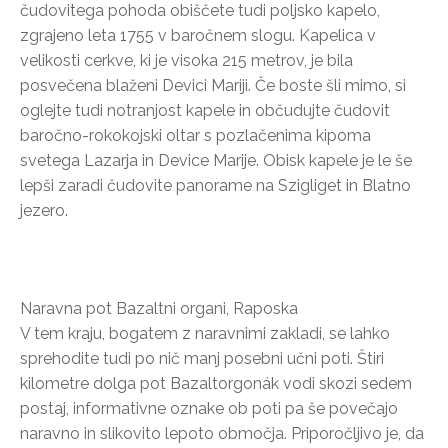
čudovitega pohoda obiščete tudi poljsko kapelo,
zgrajeno leta 1755 v baročnem slogu. Kapelica v
velikosti cerkve, ki je visoka 215 metrov, je bila
posvečena blaženi Devici Mariji. Če boste šli mimo, si
oglejte tudi notranjost kapele in občudujte čudovit
baročno-rokokojski oltar s pozlačenima kipoma
svetega Lazarja in Device Marije. Obisk kapele je le še
lepši zaradi čudovite panorame na Szigliget in Blatno
jezero.
Naravna pot Bazaltni organi, Raposka
V tem kraju, bogatem z naravnimi zakladi, se lahko
sprehodite tudi po nič manj posebni učni poti. Štiri
kilometre dolga pot Bazaltorgonák vodi skozi sedem
postaj, informativne oznake ob poti pa še povečajo
naravno in slikovito lepoto območja. Priporočljivo je, da