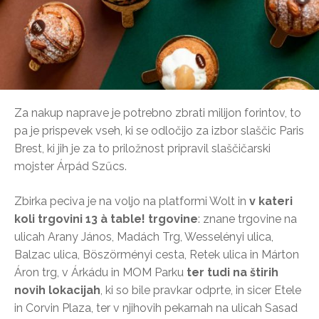
Za nakup naprave je potrebno zbrati milijon forintov, to
pa je prispevek vseh, ki se odločijo za izbor slaščic Paris
Brest, ki jih je za to priložnost pripravil slaščičarski
mojster Árpád Szűcs.
Zbirka peciva je na voljo na platformi Wolt in
v kateri
koli trgovini 13 à table! trgovine
: znane trgovine na
ulicah Arany János, Madách Trg, Wesselényi ulica,
Balzac ulica, Böszörményi cesta, Retek ulica in Márton
Áron trg, v Árkádu in MOM Parku
ter tudi na štirih
novih lokacijah
, ki so bile pravkar odprte, in sicer Etele
in Corvin Plaza, ter v njihovih pekarnah na ulicah Sasad