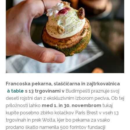
Francoska pekarna, slaščičarna in zajtrkovalnica
à table
s 13 trgovinami v
Budimpešti praznuje svoj
deseti rojstni dan z ekskluzivnim izborom peciva
.
Ob tej
priložnosti lahko
med 1. in 30. novembrom
tukaj
kupite posebno zbirko kolačkov Paris Brest v vseh 13
trgovinah in prek Wolta, kjer bo pekarna za vsako
prodano škatlo namenila 500 forintov fundaciji