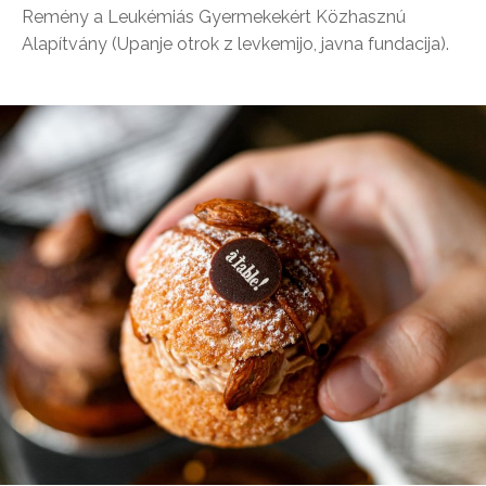
Remény a Leukémiás Gyermekekért Közhasznú
Alapítvány (Upanje otrok z levkemijo, javna fundacija).