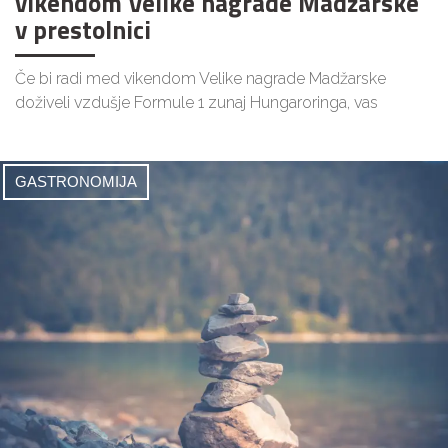
vikendom Velike nagrade Madžarske
v prestolnici
Če bi radi med vikendom Velike nagrade Madžarske
doživeli vzdušje Formule 1 zunaj Hungaroringa, vas
GASTRONOMIJA