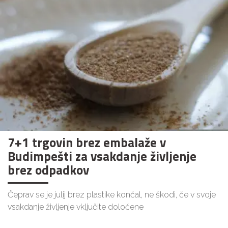
7+1 trgovin brez embalaže v
Budimpešti za vsakdanje življenje
brez odpadkov
Čeprav se je julij brez plastike končal, ne škodi, če v svoje
vsakdanje življenje vključite določene