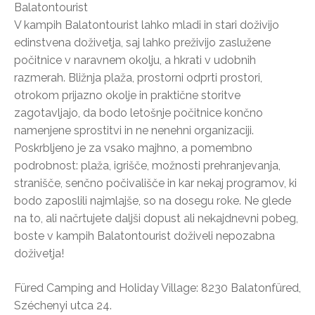
Balatontourist
V kampih Balatontourist lahko mladi in stari doživijo
edinstvena doživetja, saj lahko preživijo zaslužene
počitnice v naravnem okolju, a hkrati v udobnih
razmerah. Bližnja plaža, prostorni odprti prostori,
otrokom prijazno okolje in praktične storitve
zagotavljajo, da bodo letošnje počitnice končno
namenjene sprostitvi in ne nenehni organizaciji.
Poskrbljeno je za vsako majhno, a pomembno
podrobnost: plaža, igrišče, možnosti prehranjevanja,
stranišče, senčno počivališče in kar nekaj programov, ki
bodo zaposlili najmlajše, so na dosegu roke. Ne glede
na to, ali načrtujete daljši dopust ali nekajdnevni pobeg,
boste v kampih Balatontourist doživeli nepozabna
doživetja!
Füred Camping and Holiday Village: 8230 Balatonfüred,
Széchenyi utca 24.