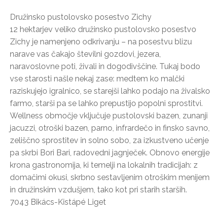
Družinsko pustolovsko posestvo Zichy
12 hektarjev veliko družinsko pustolovsko posestvo
Zichy je namenjeno odkrivanju – na posestvu blizu
narave vas čakajo številni gozdovi, jezera,
naravoslovne poti, živali in dogodivščine. Tukaj bodo
vse starosti našle nekaj zase: medtem ko malčki
raziskujejo igralnico, se starejši lahko podajo na živalsko
farmo, starši pa se lahko prepustijo popolni sprostitvi.
Wellness območje vključuje pustolovski bazen, zunanji
jacuzzi, otroški bazen, parno, infrardečo in finsko savno,
zeliščno sprostitev in solno sobo, za izkustveno učenje
pa skrbi Bori Bari, radovedni jagnječek. Obnovo energije
krona gastronomija, ki temelji na lokalnih tradicijah: z
domačimi okusi, skrbno sestavljenim otroškim menijem
in družinskim vzdušjem, tako kot pri starih starših.
7043 Bikács-Kistápé Liget