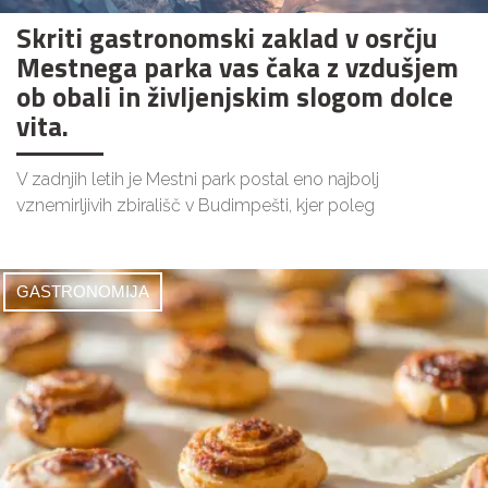
Skriti gastronomski zaklad v osrčju
Mestnega parka vas čaka z vzdušjem
ob obali in življenjskim slogom dolce
vita.
V zadnjih letih je Mestni park postal eno najbolj
vznemirljivih zbirališč v Budimpešti, kjer poleg
GASTRONOMIJA