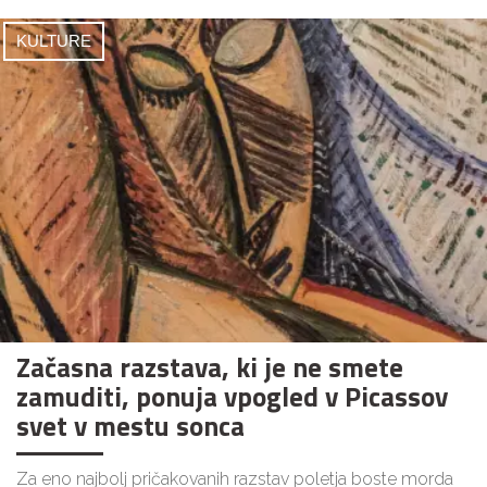
KULTURE
Začasna razstava, ki je ne smete
zamuditi, ponuja vpogled v Picassov
svet v mestu sonca
Za eno najbolj pričakovanih razstav poletja boste morda