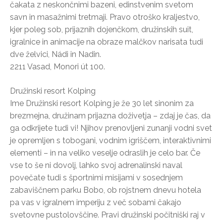
čakata z neskončnimi bazeni, edinstvenim svetom
savn in masažnimi tretmaji. Pravo otroško kraljestvo,
kjer poleg sob, prijaznih dojenčkom, družinskih suit,
igralnice in animacije na obraze malčkov narisata tudi
dve želvici, Nádi in Nadin.
2211 Vasad, Monori út 100.
Družinski resort Kolping
Ime Družinski resort Kolping je že 30 let sinonim za
brezmejna, družinam prijazna doživetja – zdaj je čas, da
ga odkrijete tudi vi! Njihov prenovljeni zunanji vodni svet
je opremljen s tobogani, vodnim igriščem, interaktivnimi
elementi – in na veliko veselje odraslih je celo bar. Če
vse to še ni dovolj, lahko svoj adrenalinski naval
povečate tudi s športnimi misijami v sosednjem
zabaviščnem parku Bobo, ob rojstnem dnevu hotela
pa vas v igralnem imperiju z več sobami čakajo
svetovne pustolovščine. Pravi družinski počitniški raj v