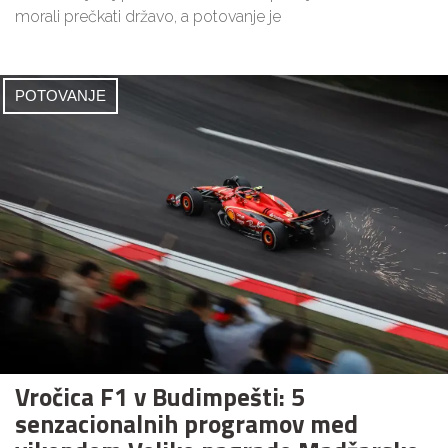
morali prečkati državo, a potovanje je
POTOVANJE
Vročica F1 v Budimpešti: 5
senzacionalnih programov med