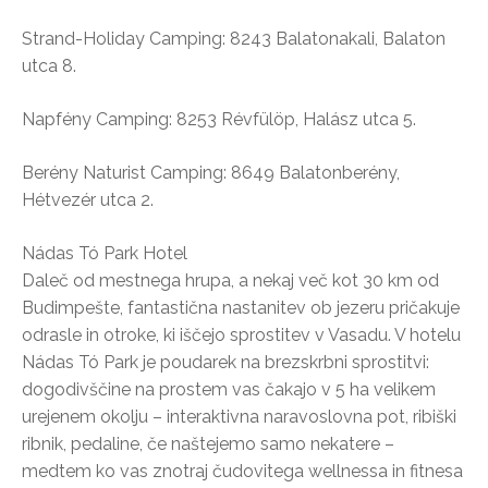
Strand-Holiday Camping: 8243 Balatonakali, Balaton
utca 8.
Napfény Camping: 8253 Révfülöp, Halász utca 5.
Berény Naturist Camping: 8649 Balatonberény,
Hétvezér utca 2.
Nádas Tó Park Hotel
Daleč od mestnega hrupa, a nekaj več kot 30 km od
Budimpešte, fantastična nastanitev ob jezeru pričakuje
odrasle in otroke, ki iščejo sprostitev v Vasadu. V hotelu
Nádas Tó Park je poudarek na brezskrbni sprostitvi:
dogodivščine na prostem vas čakajo v 5 ha velikem
urejenem okolju – interaktivna naravoslovna pot, ribiški
ribnik, pedaline, če naštejemo samo nekatere –
medtem ko vas znotraj čudovitega wellnessa in fitnesa