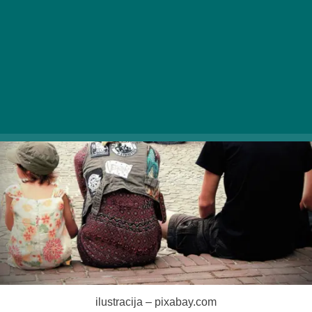
zagotovo vsi vrnili domov bogatejši z nepozabnimi
doživetji.
ilustracija – pixabay.com