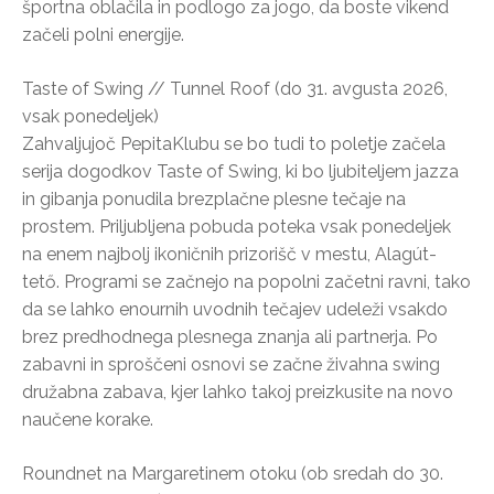
športna oblačila in podlogo za jogo, da boste vikend
začeli polni energije.
Taste of Swing // Tunnel Roof (do 31. avgusta 2026,
vsak ponedeljek)
Zahvaljujoč PepitaKlubu se bo tudi to poletje začela
serija dogodkov Taste of Swing, ki bo ljubiteljem jazza
in gibanja ponudila brezplačne plesne tečaje na
prostem. Priljubljena pobuda poteka vsak ponedeljek
na enem najbolj ikoničnih prizorišč v mestu, Alagút-
tető. Programi se začnejo na popolni začetni ravni, tako
da se lahko enournih uvodnih tečajev udeleži vsakdo
brez predhodnega plesnega znanja ali partnerja. Po
zabavni in sproščeni osnovi se začne živahna swing
družabna zabava, kjer lahko takoj preizkusite na novo
naučene korake.
Roundnet na Margaretinem otoku (ob sredah do 30.