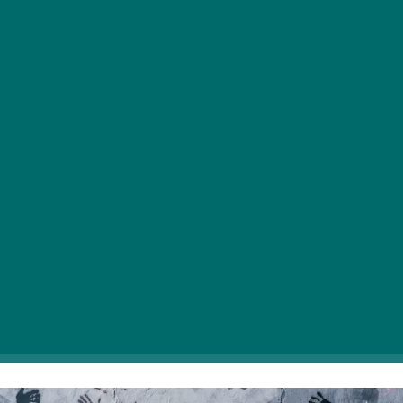
Če iščete brezplačne športne programe za poletje,
imamo dobro novico! Predstavljamo vam pet
ponavljajočih se in eno enkratno priložnost, ki je ne
smete zamuditi, da med počitnicami ne boste zamudili
vadbe.