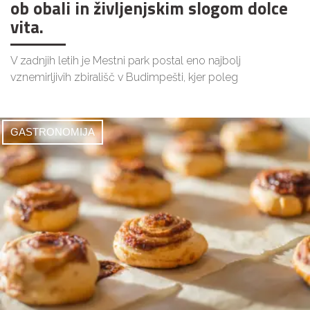
ob obali in življenjskim slogom dolce
vita.
V zadnjih letih je Mestni park postal eno najbolj
vznemirljivih zbirališč v Budimpešti, kjer poleg
GASTRONOMIJA