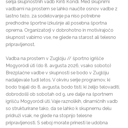
serija skupnostnih vadb Kinti Kondi. Med skupnimi
vadbami na prostem se lahko naučite osnov vadbe z
lastno težo, za sodelovanje pa niso potrebne
predhodne športne izkušnje ali posebna športna
oprema. Organizatorji v dobrohotno in motivirajočo
skupnost vabimo vse, ne glede na starost ali telesno
pripravljenost.
Vadba na prostem v Zuglóju // športno igrišče
Mogyoródi úti (do 8. avgusta 2026, vsako soboto)
Brezplačne vadbe v skupnosti se bodo v Zuglóju
nadaljevale tudi letos. V okviru serije programov, ki
bodo trajali do 8. avgusta, bodo tisti, ki želijo telovaditi,
dobrodošli ob sobotah od 9. ure dalje na športnem
igrišču Mogyoródi úti. Vaje raznolikih, dinamičnih vadb
so strukturirane tako, da se lahko k skupnemu delu
pridruži vsak, ne glede na stopnjo telesne
pripravljenosti. S seboj morate prinesti le udobna