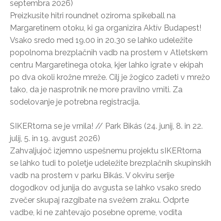
septembra 2026)
Preizkusite hitri roundnet oziroma spikeball na
Margaretinem otoku, ki ga organizira Aktív Budapest!
Vsako sredo med 19.00 in 20.30 se lahko udeležite
popolnoma brezplačnih vadb na prostem v Atletskem
centru Margaretinega otoka, kjer lahko igrate v ekipah
po dva okoli krožne mreže. Cilj je žogico zadeti v mrežo
tako, da je nasprotnik ne more pravilno vrniti. Za
sodelovanje je potrebna registracija.
SIKERtorna se je vrnila! // Park Bikás (24. junij, 8. in 22.
julij, 5. in 19. avgust 2026)
Zahvaljujoč izjemno uspešnemu projektu sIKERtorna
se lahko tudi to poletje udeležite brezplačnih skupinskih
vadb na prostem v parku Bikás. V okviru serije
dogodkov od junija do avgusta se lahko vsako sredo
zvečer skupaj razgibate na svežem zraku. Odprte
vadbe, ki ne zahtevajo posebne opreme, vodita