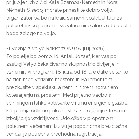
priljubljeni dvojčici Kata Szamos-Németh in Nóra
Németh. S seboj morate prinesti le dobro voljo,
organizator pa bo na kraju samem poskrbel tudi za
poliuretansko peno in osvežilno mineralno vodo, dokler
bodo zaloge na voljo.
+1 Vožnja z Valyo RakPartON! (18. julij 2026)
To poletje bo pomol id. Antall József, kjer vas po
zaslugi Valyo čaka živahno skupnostno življenje in
vznemirljivi programi. 18. julija od 18. ure dalje se lahko
na tleh med Verižnim mostom in Parlamentom
preizkusite v spektakularnem in hitrem notranjem
kolesarjenju na prostem. Med prijetno vadbo s
spinningom lahko kolesarite v ritmu energične glasbe,
kar ponuja odlično priložnost za sproščanje stresa in
izboljšanje vzdržljivosti. Udeležba v prepotnem
poletnem večernem izzivu je popolnoma brezplačna,
vendar je potrebna predhodna registracija.