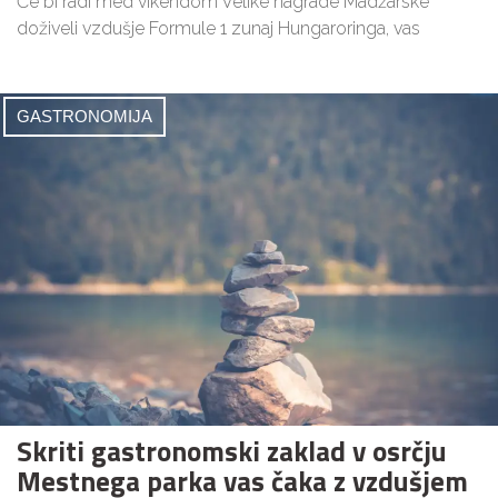
Če bi radi med vikendom Velike nagrade Madžarske
doživeli vzdušje Formule 1 zunaj Hungaroringa, vas
GASTRONOMIJA
Skriti gastronomski zaklad v osrčju
Mestnega parka vas čaka z vzdušjem