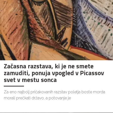
Začasna razstava, ki je ne smete
zamuditi, ponuja vpogled v Picassov
svet v mestu sonca
Za eno najbolj pričakovanih razstav poletja boste morda
morali prečkati državo, a potovanje je