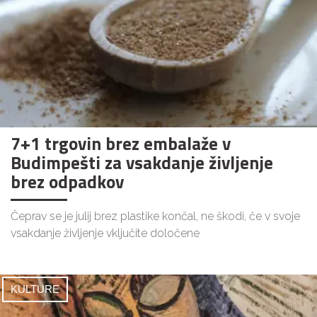
7+1 trgovin brez embalaže v
Budimpešti za vsakdanje življenje
brez odpadkov
Čeprav se je julij brez plastike končal, ne škodi, če v svoje
vsakdanje življenje vključite določene
KULTURE