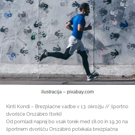
ilustracija – pixabay.com
Kinti Kondi – Brezplačne vadbe v 13. okrožju // športno
dvorišče Orszábíró (torki)
Od pomladi naprej bo vsak torek med 18.00 in 19.30 na
športnem dvorišču Orszábíró potekala brezplačna