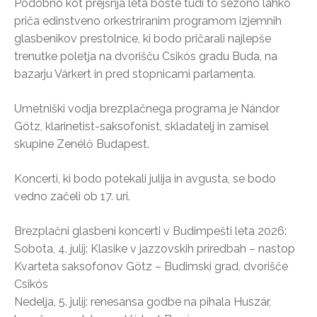
Podobno kot prejšnja leta boste tudi to sezono lahko
priča edinstveno orkestriranim programom izjemnih
glasbenikov prestolnice, ki bodo pričarali najlepše
trenutke poletja na dvorišču Csikós gradu Buda, na
bazarju Várkert in pred stopnicami parlamenta.
Umetniški vodja brezplačnega programa je Nándor
Götz, klarinetist-saksofonist, skladatelj in zamisel
skupine Zenélő Budapest.
Koncerti, ki bodo potekali julija in avgusta, se bodo
vedno začeli ob 17. uri.
Brezplačni glasbeni koncerti v Budimpešti leta 2026:
Sobota, 4. julij: Klasike v jazzovskih priredbah – nastop
Kvarteta saksofonov Götz – Budimski grad, dvorišče
Csikós
Nedelja, 5. julij: renesansa godbe na pihala Huszár,