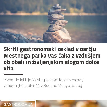
Skriti gastronomski zaklad v osrčju
Mestnega parka vas čaka z vzdušjem
ob obali in življenjskim slogom dolce
vita.
V zadnjih letih je Mestni park postal eno najbolj
vznemirljivih zbirališč v Budimpešti, kjer poleg
GASTRONOMIJA