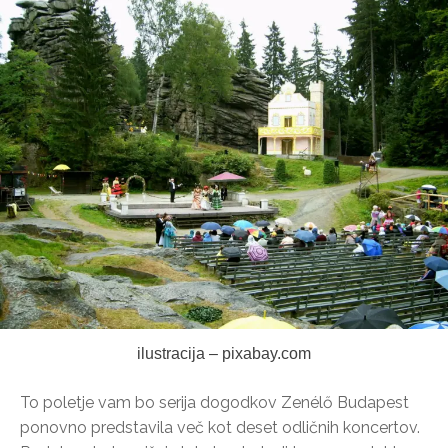
ilustracija – pixabay.com
To poletje vam bo serija dogodkov Zenélő Budapest
ponovno predstavila več kot deset odličnih koncertov.