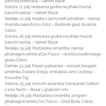
baročna predstava – Várkert Bazár
Sobota, 11. julij: renesansa godbe na pihala Huszár,
baročni nastop – Várkert Bazár
Nedelja, 12. julij: Klasike v jazzovskih priredbah – nastop
Kvarteta saksofonov Götz – Budimski grad, dvorišče
Csikós
Sobota, 18. julij: renesansa godbe na pihala Huszár,
baročni nastop – Várkert Bazár
Nedelja, 19. julij: Madžarska romantika, nastop
pihalnega kvarteta aCon Fuoco – dvorišče budimskega
gradu Csikós
Četrtek, 23. julij: Pesem palisandra – koncert tárogató
umetnika Zoltána Erdőja, cimbalista Jenő Lisztesa –
Kossutha Trg
Sobota, 25. julij: Koncert ansambla Campanelli Carillon
s solo flavto – Bazar v grajskem vrtu
Nedelja, 26. julij: Madžarska romantika, program
pihalnega kvarteta Con Fuoco – Grad Buda, Csikós