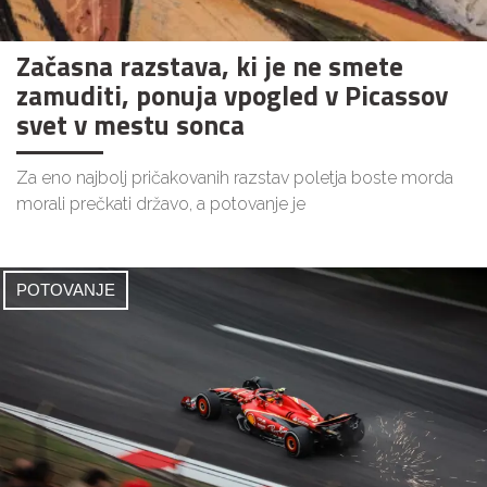
Začasna razstava, ki je ne smete
zamuditi, ponuja vpogled v Picassov
svet v mestu sonca
Za eno najbolj pričakovanih razstav poletja boste morda
morali prečkati državo, a potovanje je
POTOVANJE