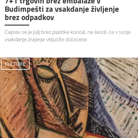
7+1 trgovin brez embalaže v
Budimpešti za vsakdanje življenje
brez odpadkov
Čeprav se je julij brez plastike končal, ne škodi, če v svoje
vsakdanje življenje vključite določene
KULTURE