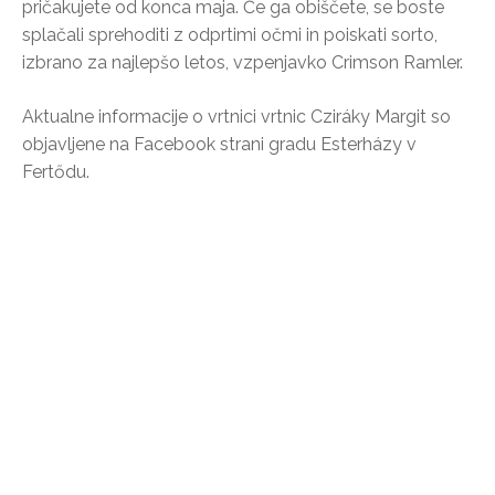
pričakujete od konca maja. Če ga obiščete, se boste
splačali sprehoditi z odprtimi očmi in poiskati sorto,
izbrano za najlepšo letos, vzpenjavko Crimson Ramler.
Aktualne informacije o vrtnici vrtnic Cziráky Margit so
objavljene na Facebook strani gradu Esterházy v
Fertődu.