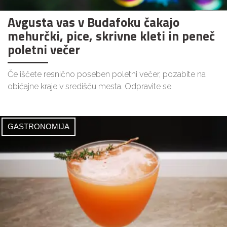
Avgusta vas v Budafoku čakajo
mehurčki, pice, skrivne kleti in peneč
poletni večer
Če iščete resnično poseben poletni večer, pozabite na
običajne kraje v središču mesta. Odpravite se
GASTRONOMIJA