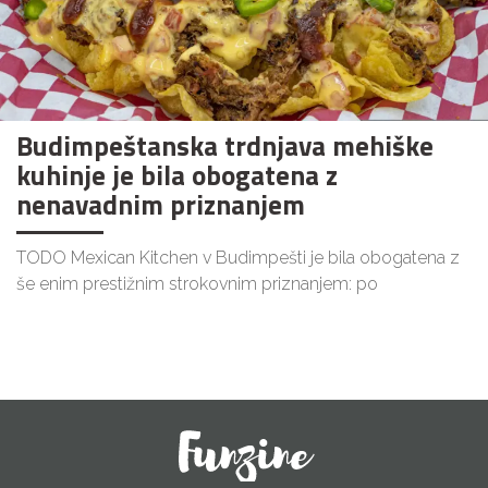
Budimpeštanska trdnjava mehiške
kuhinje je bila obogatena z
nenavadnim priznanjem
TODO Mexican Kitchen v Budimpešti je bila obogatena z
še enim prestižnim strokovnim priznanjem: po