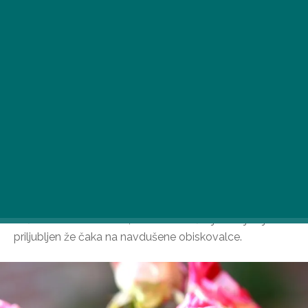
Čas v letu, ko ljubitelje cvetja vabijo na prosto več kot
le čudoviti vrtovi vrtnic, se kmalu začenja – najbolj
priljubljen že čaka na navdušene obiskovalce.