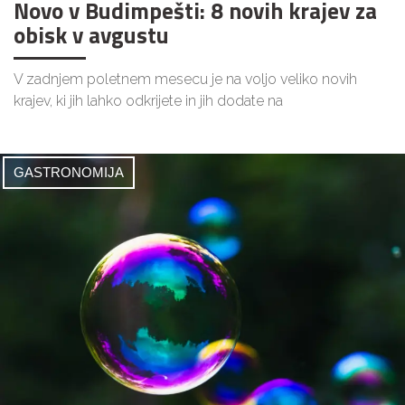
Novo v Budimpešti: 8 novih krajev za
obisk v avgustu
V zadnjem poletnem mesecu je na voljo veliko novih
krajev, ki jih lahko odkrijete in jih dodate na
GASTRONOMIJA