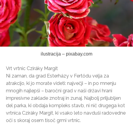
ilustracija – pixabay.com
Vrt vrtnic Cziráky Margit
Ni zaman, da grad Esterházy v Fertődu velja za
atrakcijo, ki jo morate videti: največji – in po mnenju
mnogih najlepši – baročni grad v naši državi hrani
impresivne zaklade znotraj in zunaj. Najbolj priljubljen
del parka, ki obdaja kompleks stavb, ni nič drugega kot
vrtnica Cziráky Margit, ki vsako leto navduši radovedne
oči s skoraj osem tisoč grmi vrtnic.