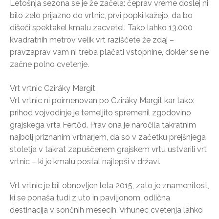
Letošnja sezona se je že začela: čeprav vreme doslej ni
bilo zelo prijazno do vrtnic, prvi popki kažejo, da bo
dišeči spektakel kmalu zacvetel. Tako lahko 13.000
kvadratnih metrov velik vrt raziščete že zdaj –
pravzaprav vam ni treba plačati vstopnine, dokler se ne
začne polno cvetenje.
Vrt vrtnic Cziráky Margit
Vrt vrtnic ni poimenovan po Cziráky Margit kar tako:
prihod vojvodinje je temeljito spremenil zgodovino
grajskega vrta Fertőd. Prav ona je naročila takratnim
najbolj priznanim vrtnarjem, da so v začetku prejšnjega
stoletja v takrat zapuščenem grajskem vrtu ustvarili vrt
vrtnic – ki je kmalu postal najlepši v državi.
Vrt vrtnic je bil obnovljen leta 2015, zato je znamenitost,
ki se ponaša tudi z uto in paviljonom, odlična
destinacija v sončnih mesecih. Vrhunec cvetenja lahko