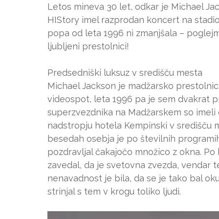
Letos mineva 30 let, odkar je Michael 
HIStory imel razprodan koncert na stadio
popa od leta 1996 ni zmanjšala – poglejmo 
ljubljeni prestolnici!
Predsedniški luksuz v središču mesta
Michael Jackson je madžarsko prestolnico 
videospot, leta 1996 pa je sem dvakrat p
superzvezdnika na Madžarskem so imeli 
nadstropju hotela Kempinski v središču m
besedah osebja je po številnih programih
pozdravljal čakajočo množico z okna. Po b
zavedal, da je svetovna zvezda, vendar t
nenavadnost je bila, da se je tako bal o
strinjal s tem v krogu toliko ljudi.