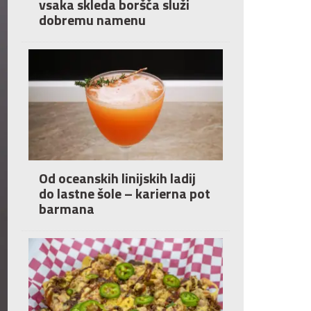
vsaka skleda boršča služi
dobremu namenu
Od oceanskih linijskih ladij
do lastne šole – karierna pot
barmana