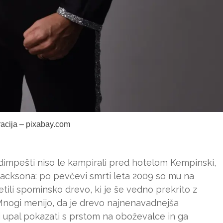
tracija – pixabay.com
impešti niso le kampirali pred hotelom Kempinski,
Jacksona: po pevčevi smrti leta 2009 so mu na
ili spominsko drevo, ki je še vedno prekrito z
. Mnogi menijo, da je drevo najnenavadnejša
ni upal pokazati s prstom na oboževalce in ga