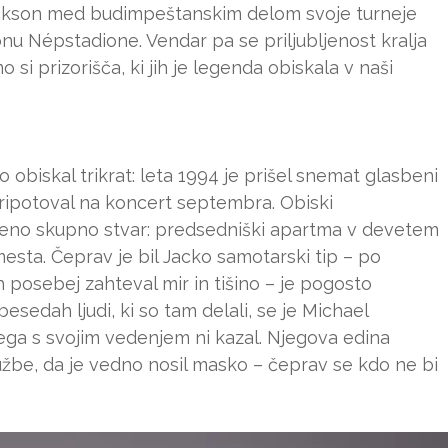
Jackson med budimpeštanskim delom svoje turneje
nu Népstadione. Vendar pa se priljubljenost kralja
si prizorišča, ki jih je legenda obiskala v naši
obiskal trikrat: leta 1994 je prišel snemat glasbeni
ripotoval na koncert septembra. Obiski
eno skupno stvar: predsedniški apartma v devetem
esta. Čeprav je bil Jacko samotarski tip – po
 posebej zahteval mir in tišino – je pogosto
esedah ljudi, ki so tam delali, se je Michael
ega s svojim vedenjem ni kazal. Njegova edina
kužbe, da je vedno nosil masko – čeprav se kdo ne bi