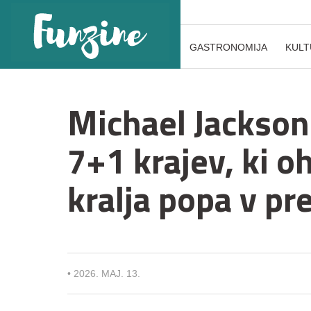
GASTRONOMIJA
KULT
Michael Jackso
7+1 krajev, ki o
kralja popa v pre
•
2026. MAJ. 13.