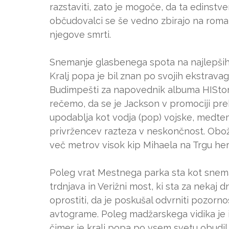
razstaviti, zato je mogoče, da ta edinstve
občudovalci se še vedno zbirajo na roma
njegove smrti.
Snemanje glasbenega spota na najlepših
Kralj popa je bil znan po svojih ekstravaga
Budimpešti za napovednik albuma HIStory,
rečemo, da se je Jackson v promociji prek
upodablja kot vodja (pop) vojske, medtem
privržencev razteza v neskončnost. Obože
več metrov visok kip Mihaela na Trgu her
Poleg vrat Mestnega parka sta kot snema
trdnjava in Verižni most, ki sta za nekaj
oprostiti, da je poskušal odvrniti pozornos
avtograme. Poleg madžarskega vidika je i
čimer je kralj popa po vsem svetu obudi