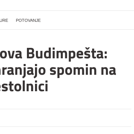
URE
POTOVANJE
nova Budimpešta:
hranjajo spomin na
stolnici