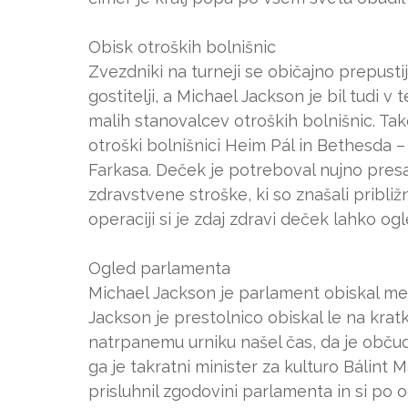
Obisk otroških bolnišnic
Zvezdniki na turneji se običajno prepustij
gostitelji, a Michael Jackson je bil tudi 
malih stanovalcev otroških bolnišnic. Tak
otroški bolnišnici Heim Pál in Bethesda – 
Farkasa. Deček je potreboval nujno presad
zdravstvene stroške, ki so znašali približ
operaciji si je zdaj zdravi deček lahko ogl
Ogled parlamenta
Michael Jackson je parlament obiskal me
Jackson je prestolnico obiskal le na krat
natrpanemu urniku našel čas, da je občud
ga je takratni minister za kulturo Bálint 
prisluhnil zgodovini parlamenta in si po