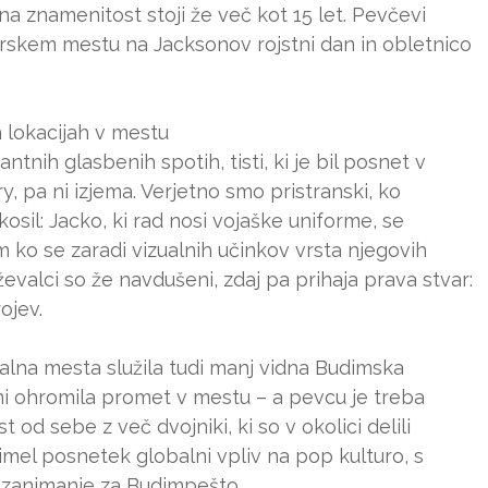
na znamenitost stoji že več kot 15 let. Pevčevi
rskem mestu na Jacksonov rojstni dan in obletnico
 lokacijah v mestu
ntnih glasbenih spotih, tisti, ki je bil posnet v
 pa ni izjema. Verjetno smo pristranski, ko
osil: Jacko, ki rad nosi vojaške uniforme, se
 ko se zaradi vizualnih učinkov vrsta njegovih
valci so že navdušeni, zdaj pa prihaja prava stvar:
ojev.
lna mesta služila tudi manj vidna Budimska
 dni ohromila promet v mestu – a pevcu je treba
t od sebe z več dvojniki, ki so v okolici delili
mel posnetek globalni vpliv na pop kulturo, s
l zanimanje za Budimpešto.