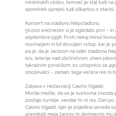
ministrskih stolov, temveč je stal tudi 
spominek sprejeli tudi slikanico o stavbi.
Koncert na stadionu Népstadionu
50.000 srečnežev si je ogledalo prvi – in 
septembra 1996. Prvih nekaj minut koncer
novinarjem ni bil dovoljen vstop, kar je 
pa je, da je Jackson na oder stadiona Néps
šov, letenje nad občinstvom, znani plesni
takratnim poročilom, so vstopnico za 4900 f
oboževalci – zaman, tega večera res ni b
Zabava v restavraciji Casino Vigadó
Morda mislite, da se je svetovna zvezda
postajo turneje, vendar to ni res. Dan po
Casino Vigadó, kjer je pojedina seveda sp
premikati meja žanrov in domnevno mu je