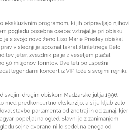
o ekskluzivnim programom, ki jih pripravljajo njihovi
v tem pogledu posebna oseba: vztrajal je pri obisku
o je s svojo novo ženo Liso Marie Presley obiskal
prav v slednji je spoznal takrat štiriletnega Bélo
itev jeter, zvezdnik pa je z veseljem plačal
no 50 milijonov forintov. Dve leti po uspešni
edal legendarni koncert iz VIP lože s svojimi rejniki.
d svojim drugim obiskom Madžarske julija 1996.
ko med predkoncertno ekskurzijo, a si je kljub zelo
oval stavbo parlamenta od znotraj in od zunaj, kjer
Magyar popeljal na ogled. Slavni je z zanimanjem
 ogledu sejne dvorane ni le sedel na enega od