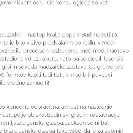
na govorniškem odru. Ob koncu ogleda so kot
žal zadnji – nastop kralja popa v Budimpešti 10.
ta je bilo v živo predvajanih po radiu, vendar
povzročilo precejšen razburjenje med mediji. Gotovo
tadiona vdrl z raketo, nato pa so sledili laserski
 gibi in seveda madžarska zastava. Če gre verjeti
orintov kupili tudi tisti, ki niso bili pevčevi
ilo vredno zamuditi!
 po koncertu odpravil naravnost na naslednjo
 nastopu je obiskal Budimski grad in restavracijo
remljala ciganska glasba. Jackson se ni bal
 bila ciganska glasba tako všeč, da je za spomin