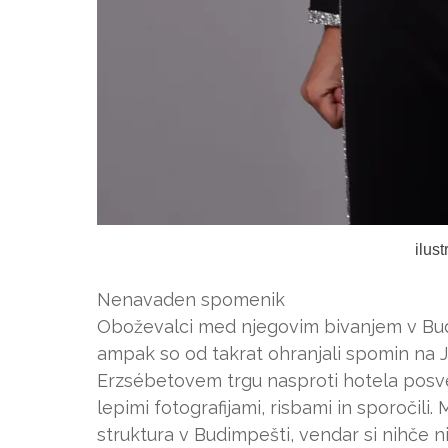
ilus
Nenavaden spomenik
Oboževalci med njegovim bivanjem v Bud
ampak so od takrat ohranjali spomin na 
Erzsébetovem trgu nasproti hotela posvet
lepimi fotografijami, risbami in sporočili
struktura v Budimpešti, vendar si nihče 