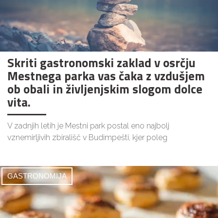
Skriti gastronomski zaklad v osrčju
Mestnega parka vas čaka z vzdušjem
ob obali in življenjskim slogom dolce
vita.
V zadnjih letih je Mestni park postal eno najbolj
vznemirljivih zbirališč v Budimpešti, kjer poleg
GASTRONOMIJA