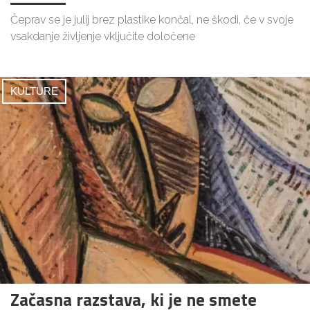
Čeprav se je julij brez plastike končal, ne škodi, če v svoje
vsakdanje življenje vključite določene
KULTURE
Začasna razstava, ki je ne smete