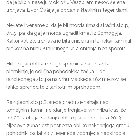
da je bilo v naselju v okrožju Veszprém nekoč še ena
trdnjava: izvor Óvárja je obdan s številnimi legendami.
Nekateri verjamejo, da je bil morda rimski stražni stolp,
drugi pa, da ga je morda zgradil kmet iz Somogyja.
Kakor koli že, trdnjava je bila uničena in le nekaj kamnitih
blokov na hribu Kraljičinega krila ohranja njen spomin.
Hrib, čigar oblika mnoge spominja na oblačila
plemkinje, je odlična pohodniška točka – do
razglednega stolpa na vrhu, visokega 182 metrov, se
lahko sprehodite z lahkotnim sprehodom.
Razgledni stolp Starega gradu se nahaja nad
temeljnimi kamni nekdanje trdnjave: vrh hriba krasi že
od 20. stoletja, sedanjo obliko pa je dobil leta 2013.
Njegova zunanjost posnema obliko nekdanjega gradu,
pohodniki pa lahko z lesenega zgornjega nadstropja