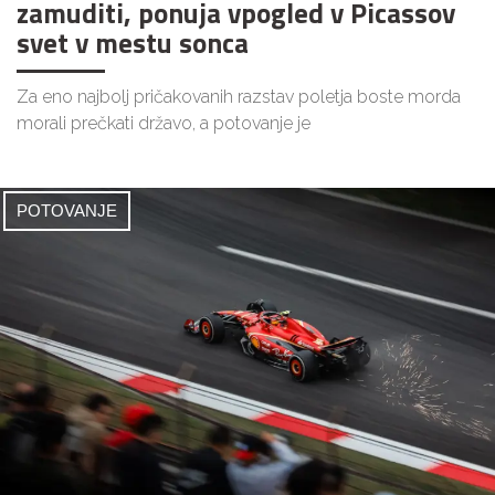
zamuditi, ponuja vpogled v Picassov
svet v mestu sonca
Za eno najbolj pričakovanih razstav poletja boste morda
morali prečkati državo, a potovanje je
POTOVANJE