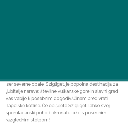
iser severne obale, Szigliget, je popolna destinacija za
ljubitelje narave: številne vulkanske gore in slavni grad
vas vabijo k posebnim dogodivščinam pred vrati
Tapolške kotline. Če obiščete Szigliget, lahko svoj
spomladanski pohod okronate celo s posebnim
razglednim stolpom!