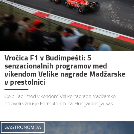
Vročica F1 v Budimpešti: 5
senzacionalnih programov med
vikendom Velike nagrade Madžarske
v prestolnici
Če bi radi med vikendom Velike nagrade Madžarske
doživeli vzdušje Formule 1 zunaj Hungaroringa, vas
GASTRONOMIJA