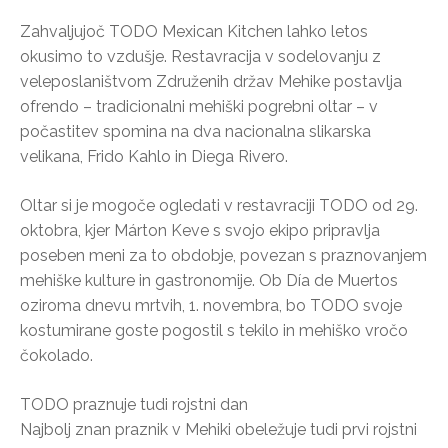
Zahvaljujoč TODO Mexican Kitchen lahko letos
okusimo to vzdušje. Restavracija v sodelovanju z
veleposlaništvom Združenih držav Mehike postavlja
ofrendo – tradicionalni mehiški pogrebni oltar – v
počastitev spomina na dva nacionalna slikarska
velikana, Frido Kahlo in Diega Rivero.
Oltar si je mogoče ogledati v restavraciji TODO od 29.
oktobra, kjer Márton Keve s svojo ekipo pripravlja
poseben meni za to obdobje, povezan s praznovanjem
mehiške kulture in gastronomije. Ob Día de Muertos
oziroma dnevu mrtvih, 1. novembra, bo TODO svoje
kostumirane goste pogostil s tekilo in mehiško vročo
čokolado.
TODO praznuje tudi rojstni dan
Najbolj znan praznik v Mehiki obeležuje tudi prvi rojstni