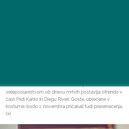
TODO Mexican Kitchen v sodelovanju z mehiškim
veleposlaništvom ob dnevu mrtvih postavlja ofrendo v
čast Fridi Kahlo in Diegu Riveri. Goste, oblečene v
kostume, bodo 1. novembra pričakali tudi presenečenja.
(x)