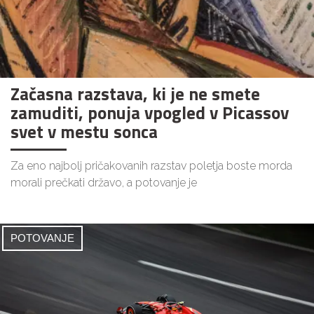
Začasna razstava, ki je ne smete
zamuditi, ponuja vpogled v Picassov
svet v mestu sonca
Za eno najbolj pričakovanih razstav poletja boste morda
morali prečkati državo, a potovanje je
POTOVANJE