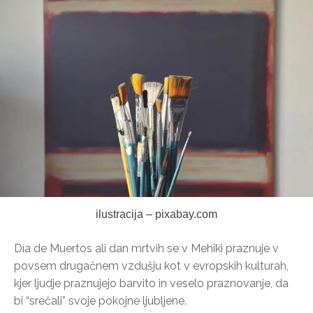
ilustracija – pixabay.com
Día de Muertos ali dan mrtvih se v Mehiki praznuje v
povsem drugačnem vzdušju kot v evropskih kulturah,
kjer ljudje praznujejo barvito in veselo praznovanje, da
bi “srečali” svoje pokojne ljubljene.