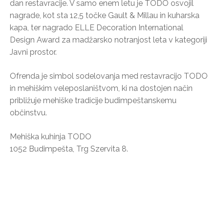
dan restavracije. V samo enem letu je TODO osvojil
nagrade, kot sta 12,5 točke Gault & Millau in kuharska
kapa, ter nagrado ELLE Decoration International
Design Award za madžarsko notranjost leta v kategoriji
Javni prostor.
Ofrenda je simbol sodelovanja med restavracijo TODO
in mehiškim veleposlaništvom, ki na dostojen način
približuje mehiške tradicije budimpeštanskemu
občinstvu.
Mehiška kuhinja TODO
1052 Budimpešta, Trg Szervita 8.