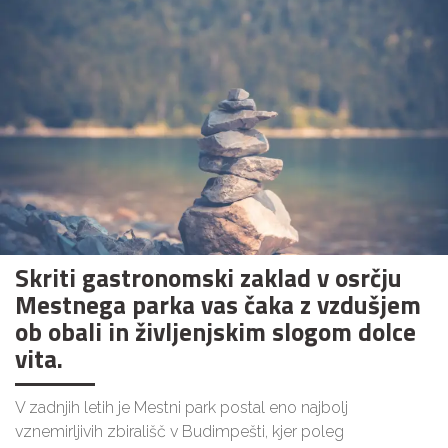
Skriti gastronomski zaklad v osrčju
Mestnega parka vas čaka z vzdušjem
ob obali in življenjskim slogom dolce
vita.
V zadnjih letih je Mestni park postal eno najbolj
vznemirljivih zbirališč v Budimpešti, kjer poleg