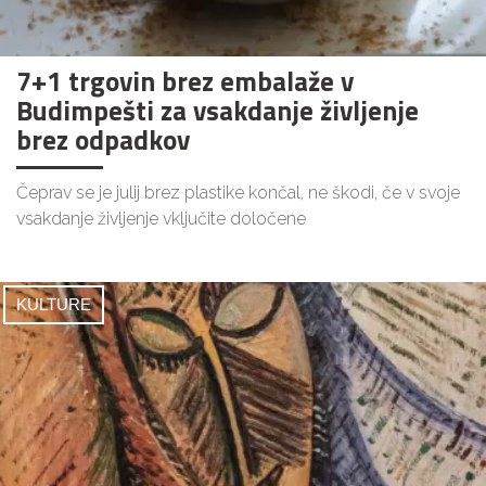
7+1 trgovin brez embalaže v
Budimpešti za vsakdanje življenje
brez odpadkov
Čeprav se je julij brez plastike končal, ne škodi, če v svoje
vsakdanje življenje vključite določene
KULTURE