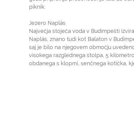
piknik.
Jezero Naplás
Največja stoječa voda v Budimpešti izvira 
Naplás, znano tudi kot Balaton v Budimpeš
saj je bilo na njegovem območju uvedeno
visokega razglednega stolpa, 5 kilometro
obdanega s klopmi, senčnega kotička, kj