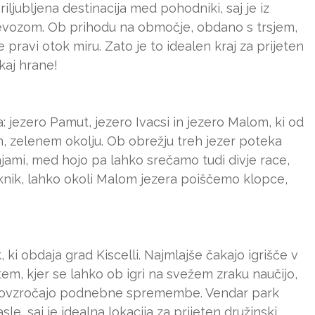
ljubljena destinacija med pohodniki, saj je iz
evozom. Ob prihodu na območje, obdano s trsjem,
ravi otok miru. Zato je to idealen kraj za prijeten
kaj hrane!
: jezero Pamut, jezero Ivacsi in jezero Malom, ki od
, zelenem okolju. Ob obrežju treh jezer poteka
ami, med hojo pa lahko srečamo tudi divje race,
iknik, lahko okoli Malom jezera poiščemo klopce,
, ki obdaja grad Kiscelli. Najmlajše čakajo igrišče v
tem, kjer se lahko ob igri na svežem zraku naučijo,
 jo povzročajo podnebne spremembe. Vendar park
le, saj je idealna lokacija za prijeten družinski