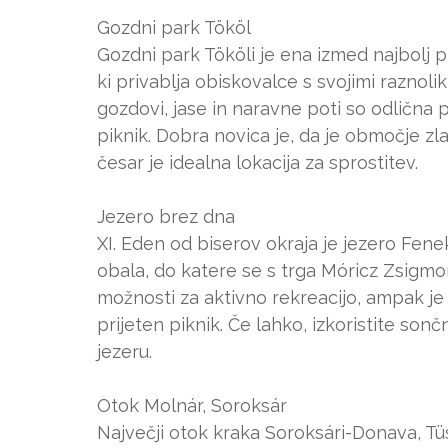
Gozdni park Tököl
Gozdni park Tököli je ena izmed najbolj p
ki privablja obiskovalce s svojimi raznol
gozdovi, jase in naravne poti so odlična p
piknik. Dobra novica je, da je območje z
česar je idealna lokacija za sprostitev.
Jezero brez dna
XI. Eden od biserov okraja je jezero Fenek
obala, do katere se s trga Móricz Zsigmo
možnosti za aktivno rekreacijo, ampak je 
prijeten piknik. Če lahko, izkoristite so
jezeru.
Otok Molnár, Soroksár
Največji otok kraka Soroksári-Donava, Tü