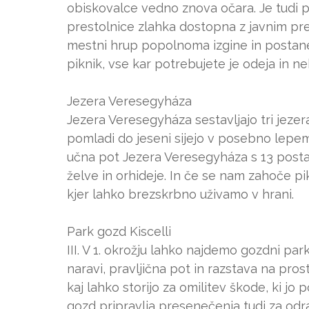
obiskovalce vedno znova očara. Je tudi pri
prestolnice zlahka dostopna z javnim pr
mestni hrup popolnoma izgine in postane p
piknik, vse kar potrebujete je odeja in ne
Jezera Veresegyháza
Jezera Veresegyháza sestavljajo tri jezera
pomladi do jeseni sijejo v posebno lepem
učna pot Jezera Veresegyháza s 13 postaj
želve in orhideje. In če se nam zahoče p
kjer lahko brezskrbno uživamo v hrani.
Park gozd Kiscelli
III. V 1. okrožju lahko najdemo gozdni park
naravi, pravljična pot in razstava na pros
kaj lahko storijo za omilitev škode, ki
gozd pripravlja presenečenja tudi za odras