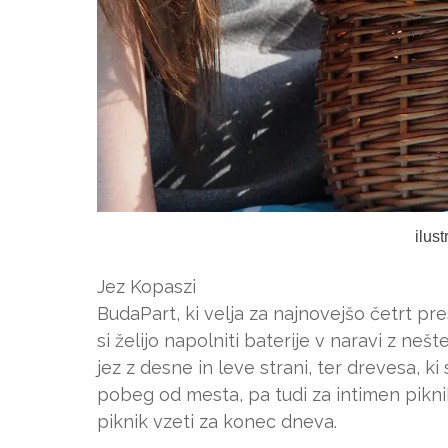
ilus
Jez Kopaszi
BudaPart, ki velja za najnovejšo četrt pres
si želijo napolniti baterije v naravi z neš
jez z desne in leve strani, ter drevesa, k
pobeg od mesta, pa tudi za intimen piknik
piknik vzeti za konec dneva.