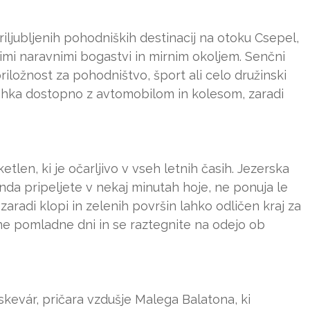
riljubljenih pohodniških destinacij na otoku Csepel,
ikimi naravnimi bogastvi in mirnim okoljem. Senčni
riložnost za pohodništvo, šport ali celo družinski
lahka dostopno z avtomobilom in kolesom, zaradi
etlen, ki je očarljivo v vseh letnih časih. Jezerska
nda pripeljete v nekaj minutah hoje, ne ponuja le
zaradi klopi in zelenih površin lahko odličen kraj za
nčne pomladne dni in se raztegnite na odejo ob
skevár, pričara vzdušje Malega Balatona, ki