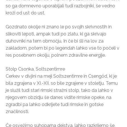
so ga domnevno uporabljali tudi razbojniki, še vedno
kroži od ust do ust.
Gozdnato okolje ni znano le po svojih skrivnostih in
slikoviti lepoti, ampak tudi po zlatu, ki ga skrivajo
duhovniki na tem območju. In če bi šli na lov za
zakladom, potem bi po legendah lahko vse to počeli v
res posebnem okolju, polnem zdravilne energije.
Stolp Csonka, Soltszentimre
Cerkev v divjini na meji Soltszentimre in Csengőd, ki je
bila zgrajena v XI.-XII. so bile zgrajene v stoletju. Temu
je služil tudi stari rimski stražni stolp, tako da lahko v
njegovem obzidju še danes vidite rimske opeke, na
zgradbi pa lahko odkrijete tudi rimske in gotske
značilnosti.
Če osvežimo suhoparna dejstva, lahko razkrijemo še,