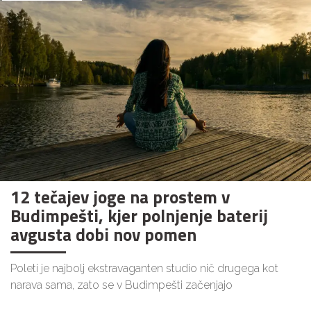
12 tečajev joge na prostem v
Budimpešti, kjer polnjenje baterij
avgusta dobi nov pomen
Poleti je najbolj ekstravaganten studio nič drugega kot
narava sama, zato se v Budimpešti začenjajo