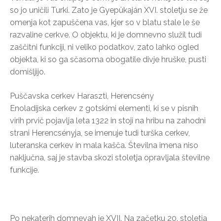
so jo uničili Turki. Zato je Gyepükaján XVI. stoletju se že
omenja kot zapuščena vas, kjer so v blatu stale le še
razvaline cerkve. O objektu, ki je domnevno služil tudi
zaščitni funkciji, ni veliko podatkov, zato lahko ogled
objekta, ki so ga sčasoma obogatile divje hruške, pusti
domišljijo.
Puščavska cerkev Haraszti, Herencsény
Enoladijska cerkev z gotskimi elementi, ki se v pisnih
virih prvič pojavlja leta 1322 in stoji na hribu na zahodni
strani Herencsényja, se imenuje tudi turška cerkev,
luteranska cerkev in mala kašča. Številna imena niso
naključna, saj je stavba skozi stoletja opravljala številne
funkcije.
Po nekaterih domnevah je XVII. Na začetku 20. stoletja