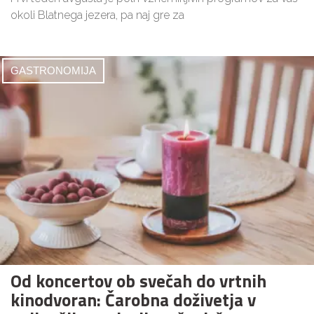
okoli Blatnega jezera, pa naj gre za
GASTRONOMIJA
Od koncertov ob svečah do vrtnih
kinodvoran: Čarobna doživetja v