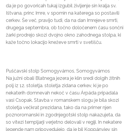
da je po govoricah tukaj izgubil življenje sin kralja sv.
Ištvana, princ Imre, v spomin na katerega so postavili
cerkev. Še več, pravijo tudi, da na dan Imrejeve smrti,
drugega septembra, ob točno določenem času sončni
žarki prodrejo skozi dvojno okno zahodnega stolpa, ki
kaže točno lokacijo kneževe smrti v svetišču.
Puščavski stolp Somogyvámos, Somogyvámos
Na južni obali Blatnega jezera je klin sredi dolgih žitnih
polj iz 12. stoletja. stoletja zidana cerkev, ki je po
nekaterih domnevah nekoč v času Árpáda pripadala
vasi Csopak. Stavba v romanskem slogu je bila skozi
stoletja večkrat prezidana, tako da na primer njen
poznoromanski in zgodnjegotski stolp nakazujeta, da
so vitezi templjarji verjetno delovali v regiji. In nekatere
legende nam pripovedujejo, da je bil Koppányjev sin