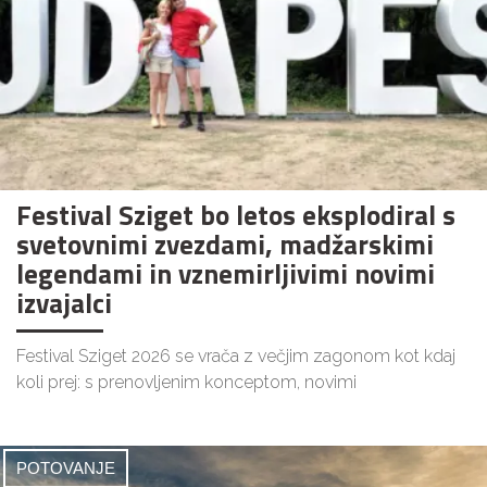
Festival Sziget bo letos eksplodiral s
svetovnimi zvezdami, madžarskimi
legendami in vznemirljivimi novimi
izvajalci
Festival Sziget 2026 se vrača z večjim zagonom kot kdaj
koli prej: s prenovljenim konceptom, novimi
POTOVANJE