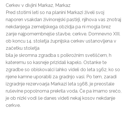
Cerkev v divjini Markaz, Markaz
Pred stotimi leti so na planini Markazi živeli svoj
naporen vsakdan živinorejski pastirji, njihova vas znotraj
nekdanjega zemeljskega obzidja pa ni mogla brez
zanje najpomembnejše stavbe, cerkve. Domnevno XIII.
ob koncu 14. stoletja župnijska cerkev ustanovljena v
začetku stoletja
bila je skromna zgradba s polkrožnim svetiščem, h
kateremu so kasneje prizidali kapelo. Ostanke te
zgradbe so obiskovalci lahko videli do leta 1962, ko so
njene kamne uporabili za gradnjo vasi. Po tem, zaradi
izgradnje rezervoarja Markazi leta 1968, je preostale
ruševine popolnoma prekrila voda. Če pa imamo srečo,
je ob nizki vodi še danes videti nekaj kosov nekdanje
cerkve.