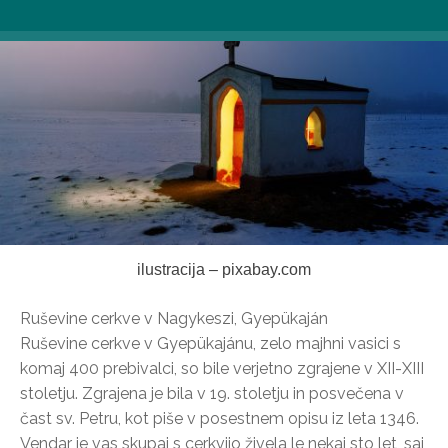
ilustracija – pixabay.com
Ruševine cerkve v Nagykeszi, Gyepükaján
Ruševine cerkve v Gyepükajánu, zelo majhni vasici s
komaj 400 prebivalci, so bile verjetno zgrajene v XII-XIII
stoletju. Zgrajena je bila v 19. stoletju in posvečena v
čast sv. Petru, kot piše v posestnem opisu iz leta 1346.
Vendar je vas skupaj s cerkvijo živela le nekaj sto let, saj