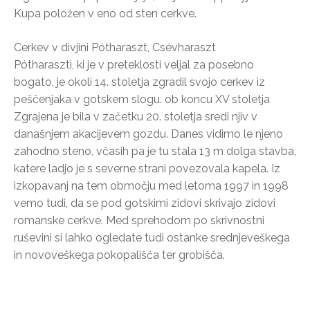
Kupa položen v eno od sten cerkve.
Cerkev v divjini Pótharaszt, Csévharaszt
Pótharaszti, ki je v preteklosti veljal za posebno
bogato, je okoli 14. stoletja zgradil svojo cerkev iz
peščenjaka v gotskem slogu. ob koncu XV stoletja
Zgrajena je bila v začetku 20. stoletja sredi njiv v
današnjem akacijevem gozdu. Danes vidimo le njeno
zahodno steno, včasih pa je tu stala 13 m dolga stavba,
katere ladjo je s severne strani povezovala kapela. Iz
izkopavanj na tem območju med letoma 1997 in 1998
vemo tudi, da se pod gotskimi zidovi skrivajo zidovi
romanske cerkve. Med sprehodom po skrivnostni
ruševini si lahko ogledate tudi ostanke srednjeveškega
in novoveškega pokopališča ter grobišča.