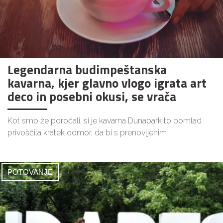
Legendarna budimpeštanska
kavarna, kjer glavno vlogo igrata art
deco in posebni okusi, se vrača
Kot smo že poročali, si je kavarna Dunapark to pomlad
privoščila kratek odmor, da bi s prenovljenim
POTOVANJE