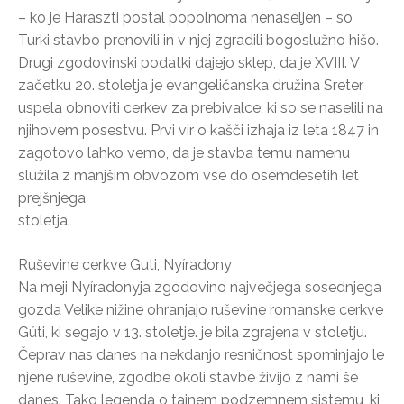
– ko je Haraszti postal popolnoma nenaseljen – so
Turki stavbo prenovili in v njej zgradili bogoslužno hišo.
Drugi zgodovinski podatki dajejo sklep, da je XVIII. V
začetku 20. stoletja je evangeličanska družina Sreter
uspela obnoviti cerkev za prebivalce, ki so se naselili na
njihovem posestvu. Prvi vir o kašči izhaja iz leta 1847 in
zagotovo lahko vemo, da je stavba temu namenu
služila z manjšim obvozom vse do osemdesetih let
prejšnjega
stoletja.
Ruševine cerkve Guti, Nyíradony
Na meji Nyíradonyja zgodovino največjega sosednjega
gozda Velike nižine ohranjajo ruševine romanske cerkve
Gúti, ki segajo v 13. stoletje. je bila zgrajena v stoletju.
Čeprav nas danes na nekdanjo resničnost spominjajo le
njene ruševine, zgodbe okoli stavbe živijo z nami še
danes. Tako legenda o tajnem podzemnem sistemu, ki