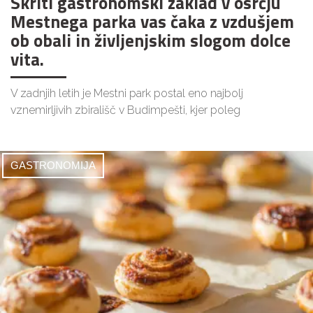
Skriti gastronomski zaklad v osrčju
Mestnega parka vas čaka z vzdušjem
ob obali in življenjskim slogom dolce
vita.
V zadnjih letih je Mestni park postal eno najbolj
vznemirljivih zbirališč v Budimpešti, kjer poleg
GASTRONOMIJA