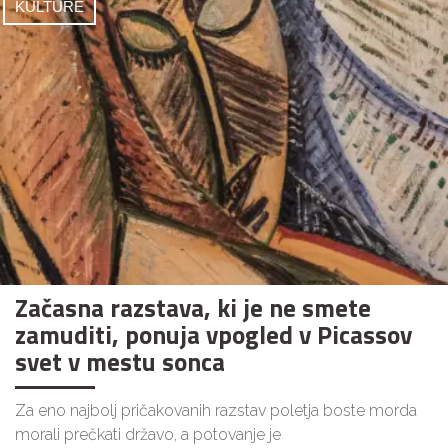
KULTURE
Začasna razstava, ki je ne smete
zamuditi, ponuja vpogled v Picassov
svet v mestu sonca
Za eno najbolj pričakovanih razstav poletja boste morda
morali prečkati državo, a potovanje je