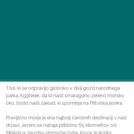
Tisti, ki se odpravijo globoko v divji gozd narodnega
parka Aggtelek, da bi našli smaragdno zeleno morsko
oko, bodo našli zaklad, ki spominja na Plitviška jezera.
Pravljično morje je ena najbolj čarobnih destinacij v naši
državi. Jezero se nahaja približno 65 kilometrov od
Miskolca, na robu območja izvira Jósva, in je bilo