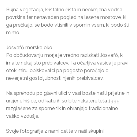
Bujna vegetacija, kristalno čista in neokrnjena vodna
površina ter nenavaden pogled na lesene mostove, ki
ga prečkajo, se bodo vtisnili v spomin vsem, ki bodo šli
mimo.
Jósvafő morsko oko
Po občudovanju morja je vredno raziskati Jósvafő, ki
ima le nekaj sto prebivalcev. Ta očarljiva vasica je pravi
otok miru, obiskovalci pa pogosto poročajo o
neverjetni gostoljubnosti njenih prebivalcev.
Na sprehodu po glavni ulici v vasi boste našli prijetne in
urejene hišice, od katerih so bile nekatere leta 1999
razglašene za spomenik in ohranjajo tradicionalno
vaško vzdušje.
Svoje fotografije z nami delite v naši skupini