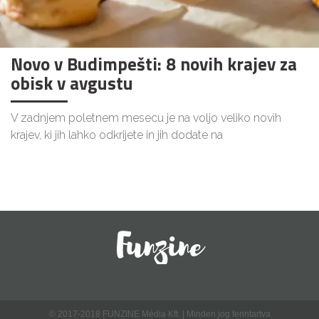
Novo v Budimpešti: 8 novih krajev za
obisk v avgustu
V zadnjem poletnem mesecu je na voljo veliko novih
krajev, ki jih lahko odkrijete in jih dodate na
© 2017-2018 FUNZINE Média Kft. | Minden jog fenntartva