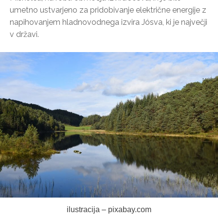
umetno ustvarjeno za pridobivanje električne energije z
napihovanjem hladnovodnega izvira Jósva, ki je največji
v državi.
ilustracija – pixabay.com