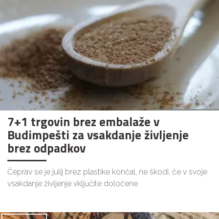
7+1 trgovin brez embalaže v
Budimpešti za vsakdanje življenje
brez odpadkov
Čeprav se je julij brez plastike končal, ne škodi, če v svoje
vsakdanje življenje vključite določene