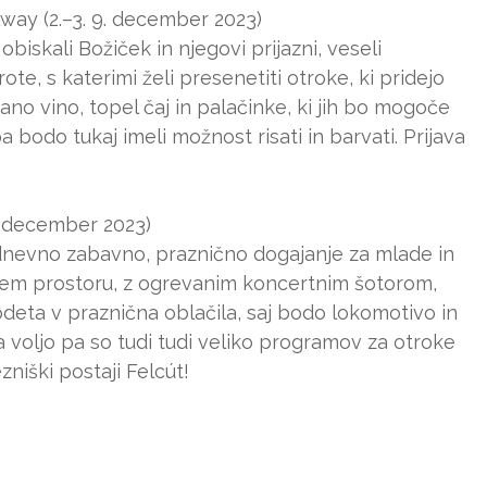
lway (2.–3. 9. december 2023)
obiskali Božiček in njegovi prijazni, veseli
ote, s katerimi želi presenetiti otroke, ki pridejo
ano vino, topel čaj in palačinke, ki jih bo mogoče
 bodo tukaj imeli možnost risati in barvati. Prijava
0. december 2023)
odnevno zabavno, praznično dogajanje za mlade in
čjem prostoru, z ogrevanim koncertnim šotorom,
odeta v praznična oblačila, saj bodo lokomotivo in
a voljo pa so tudi tudi veliko programov za otroke
niški postaji Felcút!