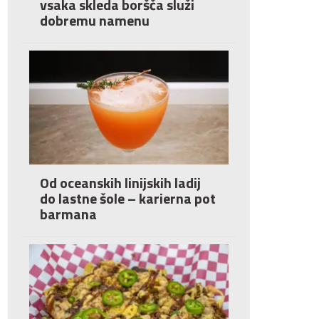
vsaka skleda boršča služi
dobremu namenu
Od oceanskih linijskih ladij
do lastne šole – karierna pot
barmana