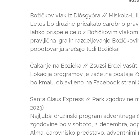
Božičkov vlak iz Diósgyőra // Miskolc-Li
Letos bo družine pričakalo čarobno pravl
lahko prispele celo z Božičkovim vlakom 
pravljična igra in razdeljevanje Božičko
popotovanju srečajo tudi Božička!
Čakanje na Božička // Zsuzsi Erdei Vasút
Lokacija programov je začetna postaja Zsu
bo kmalu objavljeno na Facebook strani 
Santa Claus Express // Park zgodovine 
2023)
Najljubši družinski program adventnega č
zgodovine bo v soboto, 2. decembra, odp
Alma, čarovniško predstavo, adventnimi r