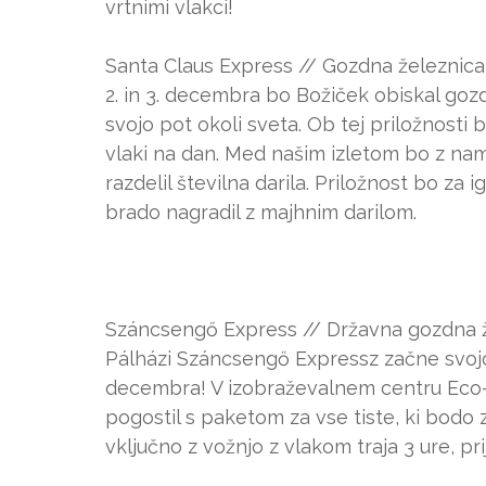
vrtnimi vlakci!
Santa Claus Express // Gozdna železnica
2. in 3. decembra bo Božiček obiskal go
svojo pot okoli sveta. Ob tej priložnost
vlaki na dan. Med našim izletom bo z nam
razdelil številna darila. Priložnost bo za
brado nagradil z majhnim darilom.
Száncsengő Express // Državna gozdna že
Pálházi Száncsengő Expressz začne svojo 
decembra! V izobraževalnem centru Eco-A
pogostil s paketom za vse tiste, ki bodo
vključno z vožnjo z vlakom traja 3 ure, p