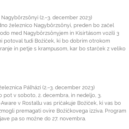
 Nagybörzsönyi (2.–3. december 2023)
zdno železnico Nagybörzsönyi, preden bo začel
i bodo med Nagybörzsönyjem in Kisirtásom vozili 3
i potoval tudi Božiček, ki bo dobrim otrokom
 igranje in petje s krampusom, kar bo starček z veliko
leznica Pálházi (2.–3. december 2023)
pot v soboto, 2. decembra, in nedeljo, 3.
ware v Rostallu vas pričakuje Božiček, ki vas bo
 zmogli premagati ovire Božičkovega izziva. Program
rijave pa so možne do 27. novembra.