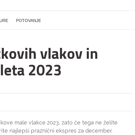
URE
POTOVANJE
kovih vlakov in
 leta 2023
čkove male vlakce 2023, zato če tega ne želite
rite najlepši praznični ekspres za december.