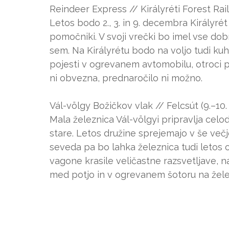
Reindeer Express // Királyréti Forest Rai
Letos bodo 2., 3. in 9. decembra Királyrét 
pomočniki. V svoji vrečki bo imel vse dobr
sem. Na Királyrétu bodo na voljo tudi kuh
pojesti v ogrevanem avtomobilu, otroci pa
ni obvezna, prednaročilo ni možno.
Vál-völgy Božičkov vlak // Felcsút (9.–1
Mala železnica Vál-völgyi pripravlja cel
stare. Letos družine sprejemajo v še ve
seveda pa bo lahka železnica tudi letos 
vagone krasile veličastne razsvetljave, n
med potjo in v ogrevanem šotoru na želez