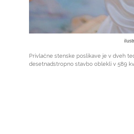
ilus
Privlačne stenske poslikave je v dveh ted
desetnadstropno stavbo oblekli v 589 kv