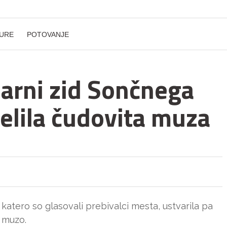
URE
POTOVANJE
arni zid Sončnega
elila čudovita muza
katero so glasovali prebivalci mesta, ustvarila pa
o muzo.