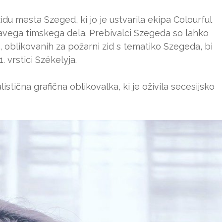
du mesta Szeged, ki jo je ustvarila ekipa Colourful
ravega timskega dela. Prebivalci Szegeda so lahko
, oblikovanih za požarni zid s tematiko Szegeda, bi
 vrstici Székelyja.
istična grafična oblikovalka, ki je oživila secesijsko