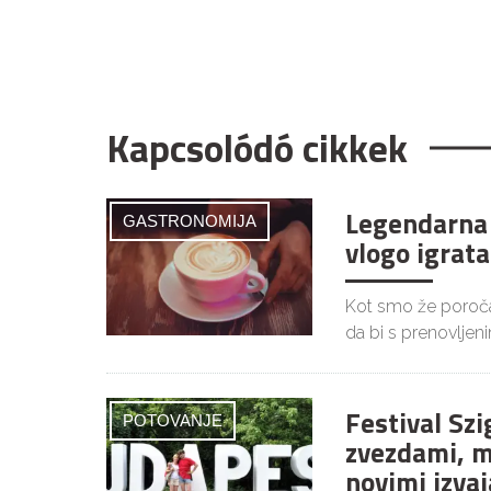
Kapcsolódó cikkek
Legendarna 
GASTRONOMIJA
vlogo igrata
Kot smo že poročal
da bi s prenovljen
Festival Szi
POTOVANJE
zvezdami, m
novimi izvaj