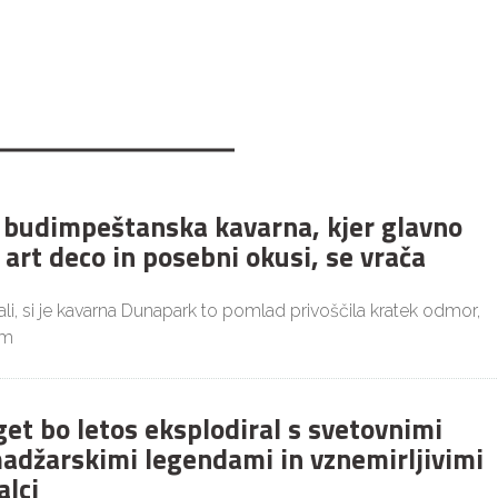
budimpeštanska kavarna, kjer glavno
 art deco in posebni okusi, se vrača
i, si je kavarna Dunapark to pomlad privoščila kratek odmor,
im
get bo letos eksplodiral s svetovnimi
adžarskimi legendami in vznemirljivimi
alci