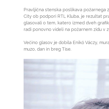
Pravljična stenska poslikava požarnega zi
City ob podpori RTL Kluba, je rezultat p
glasovali o tem, katero izmed dveh grafik
radi ponovno videli na požarnem zidu v 21.
Večino glasov je dobila Enikő Váczy, mural
muzo, dan in breg Tise.