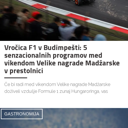
Vročica F1 v Budimpešti: 5
senzacionalnih programov med
vikendom Velike nagrade Madžarske
v prestolnici
Če bi radi med vikendom Velike nagrade Madžarske
doživeli vzdušje Formule 1 zunaj Hungaroringa, vas
GASTRONOMIJA