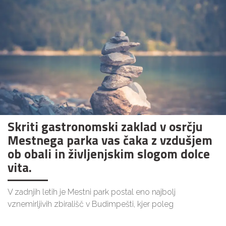
Skriti gastronomski zaklad v osrčju
Mestnega parka vas čaka z vzdušjem
ob obali in življenjskim slogom dolce
vita.
V zadnjih letih je Mestni park postal eno najbolj
vznemirljivih zbirališč v Budimpešti, kjer poleg