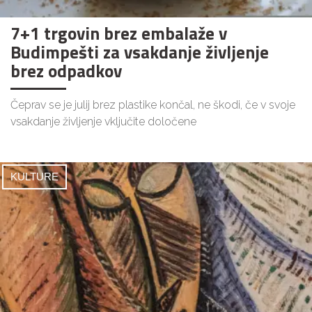
7+1 trgovin brez embalaže v
Budimpešti za vsakdanje življenje
brez odpadkov
Čeprav se je julij brez plastike končal, ne škodi, če v svoje
vsakdanje življenje vključite določene
KULTURE