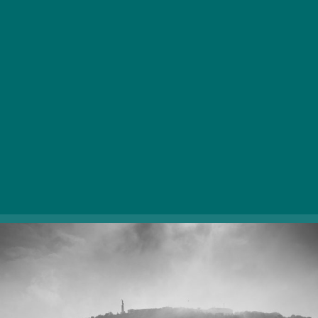
Mračno poletno vreme ne pomaga, če imate prikupne
mačke, ki čakajo, da jih vzljubite, kot v Cat Museum
Budapesti! V muzeju – v strogem skladu s pravili
muzeja – lahko poleg božanja mačkonov le-te tudi
brezplačno hranite z nagradno hrano na mizah. Po
druženju z njimi si lahko ogledate posebno galerijo slik
in mačjih predmetov ter spoznate skrivnostni svet
mačk.