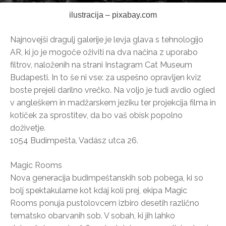
ilustracija – pixabay.com
Najnovejši dragulj galerije je levja glava s tehnologijo
AR, ki jo je mogoče oživiti na dva načina z uporabo
filtrov, naloženih na strani Instagram Cat Museum
Budapesti. In to še ni vse: za uspešno opravljen kviz
boste prejeli darilno vrečko. Na voljo je tudi avdio ogled
v angleškem in madžarskem jeziku ter projekcija filma in
kotiček za sprostitev, da bo vaš obisk popolno
doživetje.
1054 Budimpešta, Vadász utca 26.
Magic Rooms
Nova generacija budimpeštanskih sob pobega, ki so
bolj spektakularne kot kdaj koli prej, ekipa Magic
Rooms ponuja pustolovcem izbiro desetih različno
tematsko obarvanih sob. V sobah, ki jih lahko