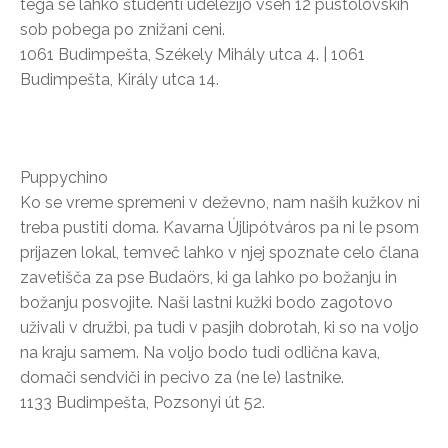
tega se lahko študenti udeležijo vseh 12 pustolovskih
sob pobega po znižani ceni.
1061 Budimpešta, Székely Mihály utca 4. | 1061
Budimpešta, Király utca 14.
Puppychino
Ko se vreme spremeni v deževno, nam naših kužkov ni
treba pustiti doma. Kavarna Újlipótváros pa ni le psom
prijazen lokal, temveč lahko v njej spoznate celo člana
zavetišča za pse Budaörs, ki ga lahko po božanju in
božanju posvojite. Naši lastni kužki bodo zagotovo
uživali v družbi, pa tudi v pasjih dobrotah, ki so na voljo
na kraju samem. Na voljo bodo tudi odlična kava,
domači sendviči in pecivo za (ne le) lastnike.
1133 Budimpešta, Pozsonyi út 52.