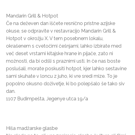
Mandarin Grill & Hotpot
Če na deževen dan iščete resnično pristne azijske
okuse, se odpravite v restavracijo Mandarin Grill &
Hotpot v okrožju X. V tem posebnem lokalu,
okrašenem s cvetočimi češnjami, lahko izbirate med
več deset vrstami kitajske hrane in pijače, zato ni
možnosti, da bi odšli s praznimi usti. In če nas boste
poslušali, morate poskusiti hotpot, kjer lahko sestavine
sami skuhate v loncu z juho, ki vre sredi mize. To je
popolno okusno doživetje, ki bo polepšalo še tako siv
dan.
1107 Budimpešta, Jegenye utca 19/a
Hiša madžarske glasbe