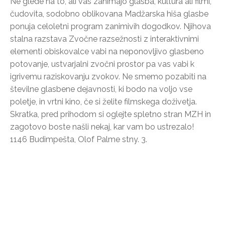
Ne glede na to, ali vas zanimajo glasba, kultura ali filmi,
čudovita, sodobno oblikovana Madžarska hiša glasbe
ponuja celoletni program zanimivih dogodkov. Njihova
stalna razstava Zvočne razsežnosti z interaktivnimi
elementi obiskovalce vabi na neponovljivo glasbeno
potovanje, ustvarjalni zvočni prostor pa vas vabi k
igrivemu raziskovanju zvokov. Ne smemo pozabiti na
številne glasbene dejavnosti, ki bodo na voljo vse
poletje, in vrtni kino, če si želite filmskega doživetja.
Skratka, pred prihodom si oglejte spletno stran MZH in
zagotovo boste našli nekaj, kar vam bo ustrezalo!
1146 Budimpešta, Olof Palme stny. 3.