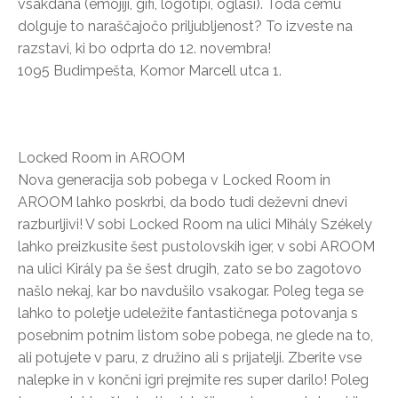
vsakdana (emojiji, gifi, logotipi, oglasi). Toda čemu
dolguje to naraščajočo priljubljenost? To izveste na
razstavi, ki bo odprta do 12. novembra!
1095 Budimpešta, Komor Marcell utca 1.
Locked Room in AROOM
Nova generacija sob pobega v Locked Room in
AROOM lahko poskrbi, da bodo tudi deževni dnevi
razburljivi! V sobi Locked Room na ulici Mihály Székely
lahko preizkusite šest pustolovskih iger, v sobi AROOM
na ulici Király pa še šest drugih, zato se bo zagotovo
našlo nekaj, kar bo navdušilo vsakogar. Poleg tega se
lahko to poletje udeležite fantastičnega potovanja s
posebnim potnim listom sobe pobega, ne glede na to,
ali potujete v paru, z družino ali s prijatelji. Zberite vse
nalepke in v končni igri prejmite res super darilo! Poleg