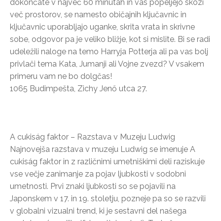
dokončate v največ 60 minutah in vas popeljejo skozi
več prostorov, se namesto običajnih ključavnic in
ključavnic uporabljajo uganke, skrita vrata in skrivne
sobe, odgovor pa je veliko bližje, kot si mislite. Bi se radi
udeležili naloge na temo Harryja Potterja ali pa vas bolj
privlači tema Kata, Jumanji ali Vojne zvezd? V vsakem
primeru vam ne bo dolgčas!
1065 Budimpešta, Zichy Jenő utca 27.
A cukiság faktor – Razstava v Muzeju Ludwig
Najnovejša razstava v muzeju Ludwig se imenuje A
cukiság faktor in z različnimi umetniškimi deli raziskuje
vse večje zanimanje za pojav ljubkosti v sodobni
umetnosti. Prvi znaki ljubkosti so se pojavili na
Japonskem v 17. in 19. stoletju, pozneje pa so se razvili
v globalni vizualni trend, ki je sestavni del našega