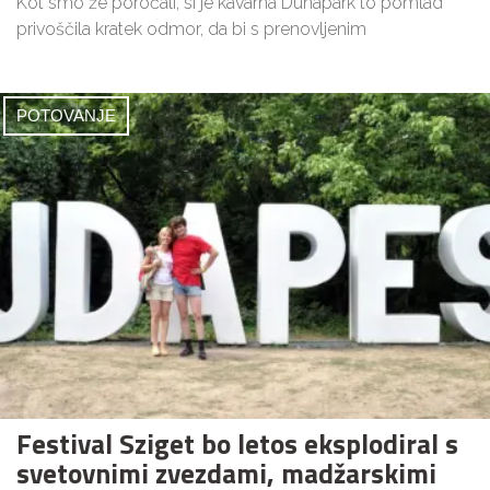
Kot smo že poročali, si je kavarna Dunapark to pomlad
privoščila kratek odmor, da bi s prenovljenim
POTOVANJE
Festival Sziget bo letos eksplodiral s
svetovnimi zvezdami, madžarskimi