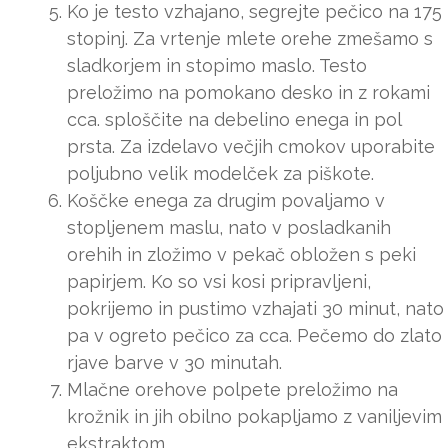
Ko je testo vzhajano, segrejte pečico na 175
stopinj. Za vrtenje mlete orehe zmešamo s
sladkorjem in stopimo maslo. Testo
preložimo na pomokano desko in z rokami
cca. sploščite na debelino enega in pol
prsta. Za izdelavo večjih cmokov uporabite
poljubno velik modelček za piškote.
Koščke enega za drugim povaljamo v
stopljenem maslu, nato v posladkanih
orehih in zložimo v pekač obložen s peki
papirjem. Ko so vsi kosi pripravljeni,
pokrijemo in pustimo vzhajati 30 minut, nato
pa v ogreto pečico za cca. Pečemo do zlato
rjave barve v 30 minutah.
Mlačne orehove polpete preložimo na
krožnik in jih obilno pokapljamo z vaniljevim
ekstraktom.