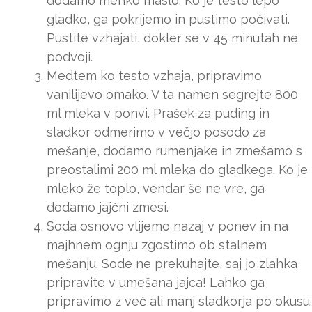
dodamo mehko maslo. Ko je testo lepo
gladko, ga pokrijemo in pustimo počivati.
Pustite vzhajati, dokler se v 45 minutah ne
podvoji.
Medtem ko testo vzhaja, pripravimo
vanilijevo omako. V ta namen segrejte 800
ml mleka v ponvi. Prašek za puding in
sladkor odmerimo v večjo posodo za
mešanje, dodamo rumenjake in zmešamo s
preostalimi 200 ml mleka do gladkega. Ko je
mleko že toplo, vendar še ne vre, ga
dodamo jajčni zmesi.
Soda osnovo vlijemo nazaj v ponev in na
majhnem ognju zgostimo ob stalnem
mešanju. Sode ne prekuhajte, saj jo zlahka
pripravite v umešana jajca! Lahko ga
pripravimo z več ali manj sladkorja po okusu.