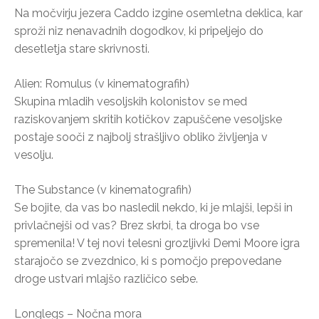
Na močvirju jezera Caddo izgine osemletna deklica, kar
sproži niz nenavadnih dogodkov, ki pripeljejo do
desetletja stare skrivnosti.
Alien: Romulus (v kinematografih)
Skupina mladih vesoljskih kolonistov se med
raziskovanjem skritih kotičkov zapuščene vesoljske
postaje sooči z najbolj strašljivo obliko življenja v
vesolju.
The Substance (v kinematografih)
Se bojite, da vas bo nasledil nekdo, ki je mlajši, lepši in
privlačnejši od vas? Brez skrbi, ta droga bo vse
spremenila! V tej novi telesni grozljivki Demi Moore igra
starajočo se zvezdnico, ki s pomočjo prepovedane
droge ustvari mlajšo različico sebe.
Longlegs – Nočna mora