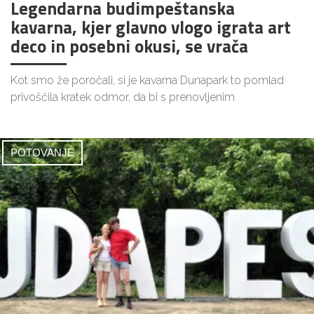
Legendarna budimpeštanska
kavarna, kjer glavno vlogo igrata art
deco in posebni okusi, se vrača
Kot smo že poročali, si je kavarna Dunapark to pomlad
privoščila kratek odmor, da bi s prenovljenim
POTOVANJE