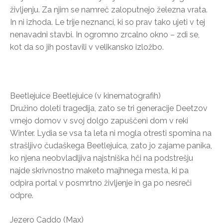
življenju. Za njim se namreč zaloputnejo železna vrata.
In ni izhoda. Le trije neznanci, ki so prav tako ujeti v tej
nenavadni stavbi. In ogromno zrcalno okno – zdi se,
kot da so jih postavili v velikansko izložbo.
Beetlejuice Beetlejuice (v kinematografih)
Družino doleti tragedija, zato se tri generacije Deetzov
vrnejo domov v svoj dolgo zapuščeni dom v reki
Winter. Lydia se vsa ta leta ni mogla otresti spomina na
strašljivo čudaškega Beetlejuica, zato jo zajame panika,
ko njena neobvladljiva najstniška hči na podstrešju
najde skrivnostno maketo majhnega mesta, ki pa
odpira portal v posmrtno življenje in ga po nesreči
odpre.
Jezero Caddo (Max)