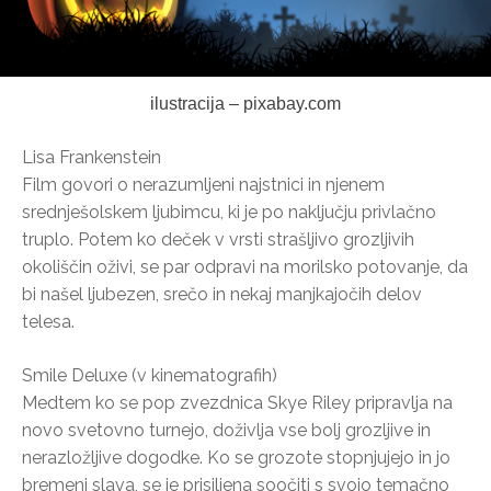
ilustracija – pixabay.com
Lisa Frankenstein
Film govori o nerazumljeni najstnici in njenem
srednješolskem ljubimcu, ki je po naključju privlačno
truplo. Potem ko deček v vrsti strašljivo grozljivih
okoliščin oživi, se par odpravi na morilsko potovanje, da
bi našel ljubezen, srečo in nekaj manjkajočih delov
telesa.
Smile Deluxe (v kinematografih)
Medtem ko se pop zvezdnica Skye Riley pripravlja na
novo svetovno turnejo, doživlja vse bolj grozljive in
nerazložljive dogodke. Ko se grozote stopnjujejo in jo
bremeni slava, se je prisiljena soočiti s svojo temačno