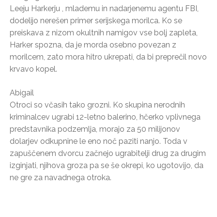
Leeju Harkerju , mlademu in nadarjenemu agentu FBI,
dodelijo nerešen primer serijskega morilca. Ko se
preiskava z nizom okultnih namigov vse bolj zapleta,
Harker spozna, da je morda osebno povezan z
morilcem, zato mora hitro ukrepati, da bi preprečil novo
krvavo kopel.
Abigail
Otroci so včasih tako grozni. Ko skupina nerodnih
kriminalcev ugrabi 12-letno balerino, hčerko vplivnega
predstavnika podzemlja, morajo za 50 milijonov
dolarjev odkupnine le eno noč paziti nanjo. Toda v
zapuščenem dvorcu začnejo ugrabitelji drug za drugim
izginjati, njihova groza pa se še okrepi, ko ugotovijo, da
ne gre za navadnega otroka.