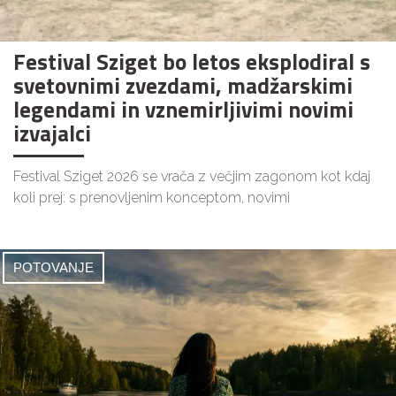
Festival Sziget bo letos eksplodiral s
svetovnimi zvezdami, madžarskimi
legendami in vznemirljivimi novimi
izvajalci
Festival Sziget 2026 se vrača z večjim zagonom kot kdaj
koli prej: s prenovljenim konceptom, novimi
POTOVANJE