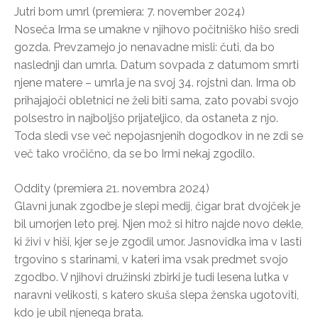
Jutri bom umrl (premiera: 7. november 2024)
Noseča Irma se umakne v njihovo počitniško hišo sredi
gozda. Prevzamejo jo nenavadne misli: čuti, da bo
naslednji dan umrla. Datum sovpada z datumom smrti
njene matere – umrla je na svoj 34. rojstni dan. Irma ob
prihajajoči obletnici ne želi biti sama, zato povabi svojo
polsestro in najboljšo prijateljico, da ostaneta z njo.
Toda sledi vse več nepojasnjenih dogodkov in ne zdi se
več tako vročično, da se bo Irmi nekaj zgodilo.
Oddity (premiera 21. novembra 2024)
Glavni junak zgodbe je slepi medij, čigar brat dvojček je
bil umorjen leto prej. Njen mož si hitro najde novo dekle,
ki živi v hiši, kjer se je zgodil umor. Jasnovidka ima v lasti
trgovino s starinami, v kateri ima vsak predmet svojo
zgodbo. V njihovi družinski zbirki je tudi lesena lutka v
naravni velikosti, s katero skuša slepa ženska ugotoviti,
kdo je ubil njenega brata.