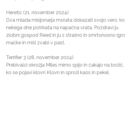
Heretic (21. november 2024)
Dva mlada misijonarja morata dokazati svojo vero, ko
nekega dne potrkata na napačna vrata. Pozdravi ju
zlobni gospod Reed in ju s strašno in smrtonosno igro
mačke in miši zvabi v past.
Terrifier 3 (28. november 2024)
Prebivalci okrožja Miles mirno spijo in čakajo na božič,
ko se pojavi klovn Klovn in sproži kaos in pekel.