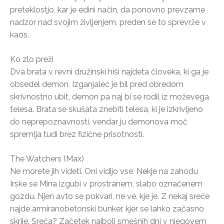
preteklostjo, kar je edini način, da ponovno prevzame
nadzor nad svojim življenjem, preden se to sprevrže v
kaos.
Ko zlo preži
Dva brata v revni družinski hiši najdeta človeka, ki ga je
obsedel demon. Izganjalec je bil pred obredom
skrivnostno ubit, demon pa naj bi se rodil iz moževega
telesa. Brata se skušata znebiti telesa, ki je izkrivljeno
do neprepoznavnosti, vendar ju demonova moč
spremlja tudi brez fizične prisotnosti.
The Watchers (Max)
Ne morete jih videti. Oni vidijo vse. Nekje na zahodu
Irske se Mina izgubi v prostranem, slabo označenem
gozdu. Njen avto se pokvari, ne ve, kje je. Z nekaj sreče
najde armiranobetonski bunker, kjer se lahko začasno
skrije. Sreča? Začetek najbolj smešnih dni v njegovem