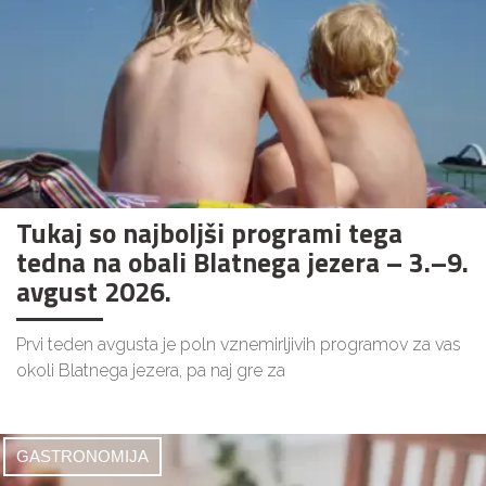
Tukaj so najboljši programi tega
tedna na obali Blatnega jezera – 3.–9.
avgust 2026.
Prvi teden avgusta je poln vznemirljivih programov za vas
okoli Blatnega jezera, pa naj gre za
GASTRONOMIJA