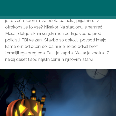
Trap (Max)
Oče svojo najstniško hčerko pelje na koncert. Za hčerko
je to večni spomin, za očeta pa nekaj prijetnih ur z
otrokom. Je to vse? Nikakor. Na stadionu je namreč
Mesar, dolgo iskani serijski morilec, ki je vedno pred
policisti. FBI ve zanj. Stavbo so obkolili, povsod imajo
kamere in odločeni so, da nihče ne bo odšel brez
temeljitega pregleda. Past je zaprta. Mesar je znotraj. Z
nekaj deset tisoč najstnicami in njihovimi starši.