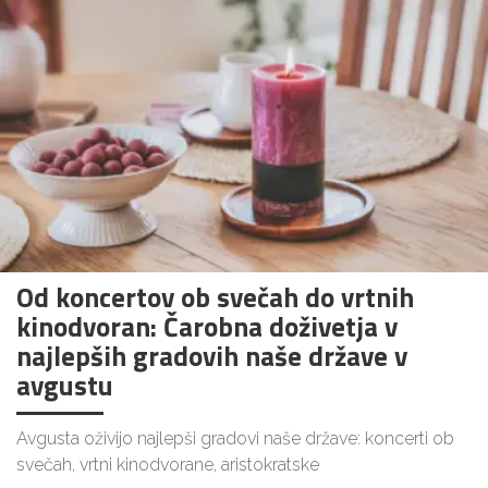
Od koncertov ob svečah do vrtnih
kinodvoran: Čarobna doživetja v
najlepših gradovih naše države v
avgustu
Avgusta oživijo najlepši gradovi naše države: koncerti ob
svečah, vrtni kinodvorane, aristokratske