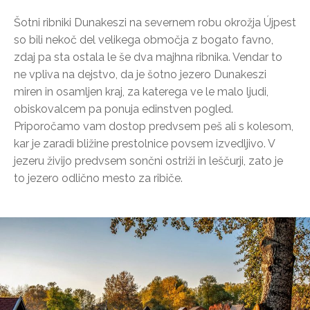
Šotni ribniki Dunakeszi na severnem robu okrožja Újpest
so bili nekoč del velikega območja z bogato favno,
zdaj pa sta ostala le še dva majhna ribnika. Vendar to
ne vpliva na dejstvo, da je šotno jezero Dunakeszi
miren in osamljen kraj, za katerega ve le malo ljudi,
obiskovalcem pa ponuja edinstven pogled.
Priporočamo vam dostop predvsem peš ali s kolesom,
kar je zaradi bližine prestolnice povsem izvedljivo. V
jezeru živijo predvsem sončni ostriži in leščurji, zato je
to jezero odlično mesto za ribiče.