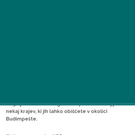
Če si želite napolniti baterije na prostem, vam ni
treba dolgo potovati iz prestolnice, da bi našli
kraj, kjer se boste zagotovo sprostili. Tukaj je
nekaj krajev, ki jih lahko obiščete v okolici
Budimpešte.