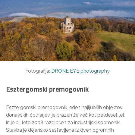
Fotografija:
DRONE EYE photography
Esztergomski premogovnik
Esztergomski premogovnik, eden najljubših objektov
donavskih čolnarjev, je prazen že več kot petdeset let
in je bil leta 2008 razglašen za industrijski spomenik.
Stavba je dejansko sestavljena iz dveh ogromnih