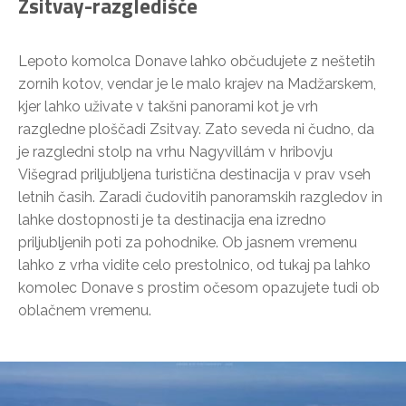
Zsitvay-razgledišče
Lepoto komolca Donave lahko občudujete z neštetih
zornih kotov, vendar je le malo krajev na Madžarskem,
kjer lahko uživate v takšni panorami kot je vrh
razgledne ploščadi Zsitvay. Zato seveda ni čudno, da
je razgledni stolp na vrhu Nagyvillám v hribovju
Višegrad priljubljena turistična destinacija v prav vseh
letnih časih. Zaradi čudovitih panoramskih razgledov in
lahke dostopnosti je ta destinacija ena izredno
priljubljenih poti za pohodnike. Ob jasnem vremenu
lahko z vrha vidite celo prestolnico, od tukaj pa lahko
komolec Donave s prostim očesom opazujete tudi ob
oblačnem vremenu.