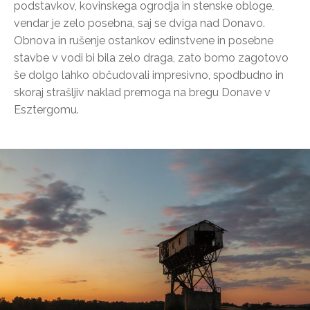
podstavkov, kovinskega ogrodja in stenske obloge,
vendar je zelo posebna, saj se dviga nad Donavo.
Obnova in rušenje ostankov edinstvene in posebne
stavbe v vodi bi bila zelo draga, zato bomo zagotovo
še dolgo lahko občudovali impresivno, spodbudno in
skoraj strašljiv naklad premoga na bregu Donave v
Esztergomu.