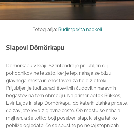
Fotografija:
Budimpešta naokoli
Slapovi Dömörkapu
Dömörkapu v kraju Szentendre je priljubljen cilj
pohodnikov ne le zato, ker je lep, nahaja se blizu
glavnega mesta in enostaven za hojo z otroki.
Priljubljen je tudi zaradi številnih čudovitih naravnih
bogastev na tem območju. Na primer potok Bükkös,
izvir Lajos in slap Dömörkapu, do katerih zlahka pridete,
če zavijete levo z glavne ceste. Ob mostu se nahaja
majhen, a še toliko bolj poseben slap, ki si ga lahko
pobliže ogledate, če se spustite po nekaj stopnicah.