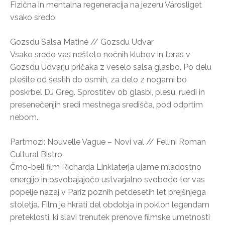
Fizična in mentalna regeneracija na jezeru Városliget
vsako sredo.
Gozsdu Salsa Matiné // Gozsdu Udvar
Vsako sredo vas nešteto nočnih klubov in teras v
Gozsdu Udvarju pričaka z veselo salsa glasbo. Po delu
plešite od šestih do osmih, za delo z nogami bo
poskrbel DJ Greg. Sprostitev ob glasbi, plesu, ruedi in
presenečenjih sredi mestnega središča, pod odprtim
nebom.
Partmozi: Nouvelle Vague – Novi val // Fellini Roman
Cultural Bistro
Črno-beli film Richarda Linklaterja ujame mladostno
energijo in osvobajajočo ustvarjalno svobodo ter vas
popelje nazaj v Pariz poznih petdesetih let prejšnjega
stoletja. Film je hkrati del obdobja in poklon legendam
preteklosti, ki slavi trenutek prenove filmske umetnosti