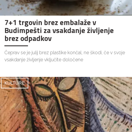
7+1 trgovin brez embalaže v
Budimpešti za vsakdanje življenje
brez odpadkov
Čeprav se je julij brez plastike končal, ne škodi, če v svoje
vsakdanje življenje vključite določene
KULTURE