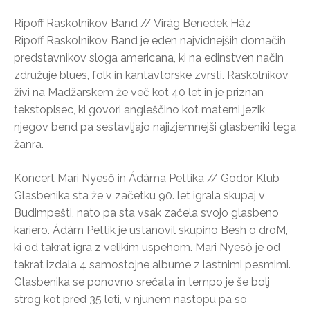
Ripoff Raskolnikov Band // Virág Benedek Ház
Ripoff Raskolnikov Band je eden najvidnejših domačih
predstavnikov sloga americana, ki na edinstven način
združuje blues, folk in kantavtorske zvrsti. Raskolnikov
živi na Madžarskem že več kot 40 let in je priznan
tekstopisec, ki govori angleščino kot materni jezik,
njegov bend pa sestavljajo najizjemnejši glasbeniki tega
žanra.
Koncert Mari Nyeső in Ádáma Pettika // Gödör Klub
Glasbenika sta že v začetku 90. let igrala skupaj v
Budimpešti, nato pa sta vsak začela svojo glasbeno
kariero. Ádám Pettik je ustanovil skupino Besh o droM,
ki od takrat igra z velikim uspehom. Mari Nyeső je od
takrat izdala 4 samostojne albume z lastnimi pesmimi.
Glasbenika se ponovno srečata in tempo je še bolj
strog kot pred 35 leti, v njunem nastopu pa so