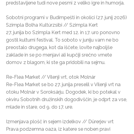
predstavljene tudi nove pesmi z veliko igre in humorja.
Sobotni programi v Budimpešti in okolici (27. junij 2026)
Szimpla Bolha Kultúrzsibi // Szimpla Kert
27. junija bo Szimpla Kert med 12. in 17. uro ponovno
gostil kulturni festival. To soboto v juniju vam ne bo
preostalo drugega, kot da iščete, lovite najboljše
zaklade in se po menjavi ali kupčiji srečno vrnete
domov z blagom, ki ste ga pridobili na sejmu.
Re-Flea Market // Vilenji vrt, otok Molnár
Re-Flea Market se bo 27. junija preselil v Vilenji vrt na
otoku Molnár v Soroksárju. Dogodek, ki bo potekal v
okviru Sobotnih družinskih dogodivščin, je odprt za vse,
mlade in stare, od 9. do 17. ure.
Izmenjava plošč in sejem izdelkov // Dürerjev vrt
Prava podzemna oaza, iz katere se noben pravi