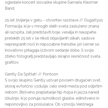
ogledate koncert slovaške skupine Samaria Klezmer
Band.
25 let življenja v getu – otvoritev razstave // Dugattyús
Formacija, ki je v mnogih delih sveta zasluženo znana
ali razvpita, želi predstaviti boje, veselja in neuspehe
preteklih 25 let v še nikoli objavljenih slikah, sadove
neprespanih noči in nepozabne trenutke, pri čemer se
inovativno prilagaja izzivom sedanje dobe. S svojo
zbirko fotografij predstavljajo skrajno resničnost sveta
grafitov.
Gently Da Spittah’ // Pontoon
S svojo skupino Gently ustvari povsem drugačen svet,
skoraj evforično vzdušje, celo sredi mesta pod odprtim
nebom. Bistveno prepletanje hip-hopa in jazza naredi
izkušnjo, ki jo ponuja raznolikost glasbe, edinstveno in
neponovljivo za poslušalce. Ob vznožju Verižnega