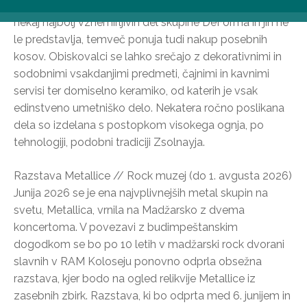
Razstava z naslovom FormabontóDeForma izbira
nekaj najbolj vznemirljivih del skupine DeForma in jih ne
le predstavlja, temveč ponuja tudi nakup posebnih
kosov. Obiskovalci se lahko srečajo z dekorativnimi in
sodobnimi vsakdanjimi predmeti, čajnimi in kavnimi
servisi ter domiselno keramiko, od katerih je vsak
edinstveno umetniško delo. Nekatera ročno poslikana
dela so izdelana s postopkom visokega ognja, po
tehnologiji, podobni tradiciji Zsolnayja.
Razstava Metallice // Rock muzej (do 1. avgusta 2026)
Junija 2026 se je ena najvplivnejših metal skupin na
svetu, Metallica, vrnila na Madžarsko z dvema
koncertoma. V povezavi z budimpeštanskim
dogodkom se bo po 10 letih v madžarski rock dvorani
slavnih v RAM Koloseju ponovno odprla obsežna
razstava, kjer bodo na ogled relikvije Metallice iz
zasebnih zbirk. Razstava, ki bo odprta med 6. junijem in