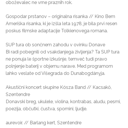
oboževalec ne vrne praznih rok.
Gospodar prstanov – originalna risanka // Kino Bem
Ameriška risanka, ki je izšla leta 1978, je bila prvi resen
poskus filmske adaptacije Tolkienovega romana.
SUP tura ob sončnem zahodu v ovinku Donave
Bi radi pobegnili od vsakdanjega življenja? Ta SUP tura
ne ponuja le športne izkušnje, temveč tudi pravo
polnjenje baterij v objemu narave. Med programom
lahko veslate od Višegrada do Dunabogdányja.
Akustični koncert skupine Kósza Band // Kacsakő,
Szentendre
Donavski breg, ukulele, violina, kontrabas, aludu, pesmi,
poezija, občutki, čustva, spomini, ljudje.
aurevoir. // Barlang kert, Szentendre