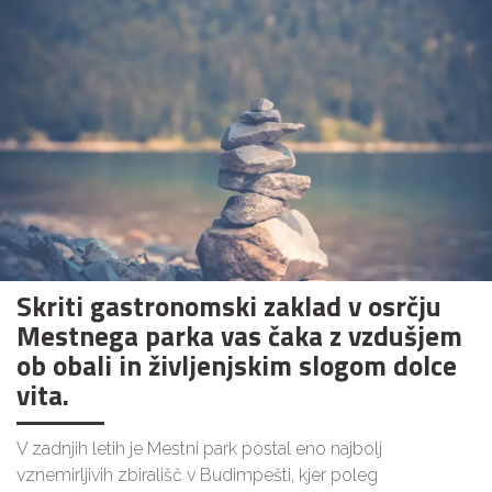
Skriti gastronomski zaklad v osrčju
Mestnega parka vas čaka z vzdušjem
ob obali in življenjskim slogom dolce
vita.
V zadnjih letih je Mestni park postal eno najbolj
vznemirljivih zbirališč v Budimpešti, kjer poleg