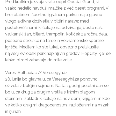
Pred kratkim je svoja vrata odprl Óbudai Grund, ki
vsako nedeljo navduši malčke z več deset programi. V
brezplačnem športno-igralnem parku imajo glavno
vlogo aktivna doživetja v bližini narave: med
pustolovščinami, ki čakajo na odkrivanje, boste našli
velikanski šah, biljard, trampolin, kotiček za ročna dela,
posebno strelišče na tarče in večnamensko športno
igrišče. Medtem ko ste tukaj, obvezno preizkusite
največji evropski park napihljivih gradov, HopCity, kjer se
lahko otroci zabavajo do mile volje.
Veresi Bolhapiac // Veresegyház
28. junija bo glavna ulica Veresegyháza ponovno
oživela z bolšjim sejmom. Na ta zgodnji poletni dan se
bo ulica drug za drugim vrstila s tržnim blagom,
starinami, zakladi, ki čakajo na nov dom, knjigami in kdo
ve koliko drugimi dragocenostmi, razloženimi na mizah
in rjuhah.