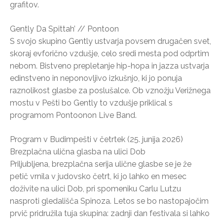
grafitov.
Gently Da Spittah’ // Pontoon
S svojo skupino Gently ustvarja povsem drugačen svet,
skoraj evforično vzdušje, celo sredi mesta pod odprtim
nebom. Bistveno prepletanje hip-hopa in jazza ustvarja
edinstveno in neponovljivo izkušnjo, ki jo ponuja
raznolikost glasbe za poslušalce. Ob vznožju Verižnega
mostu v Pešti bo Gently to vzdušje priklical s
programom Pontoonon Live Band.
Program v Budimpešti v četrtek (25. junija 2026)
Brezplačna ulična glasba na ulici Dob
Priljubljena, brezplačna serija ulične glasbe se je že
petič vrnila v judovsko četrt, ki jo lahko en mesec
doživite na ulici Dob, pri spomeniku Carlu Lutzu
nasproti gledališča Spinoza. Letos se bo nastopajočim
prvič pridružila tuja skupina: zadnji dan festivala si lahko