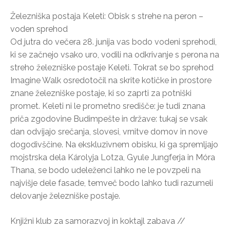
Železniška postaja Keleti: Obisk s strehe na peron –
voden sprehod
Od jutra do večera 28. junija vas bodo vodeni sprehodi,
ki se začnejo vsako uro, vodili na odkrivanje s perona na
streho železniške postaje Keleti. Tokrat se bo sprehod
Imagine Walk osredotočil na skrite kotičke in prostore
znane železniške postaje, ki so zaprti za potniški
promet. Keleti ni le prometno središče: je tudi znana
priča zgodovine Budimpešte in države: tukaj se vsak
dan odvijajo srečanja, slovesi, vrnitve domov in nove
dogodivščine. Na ekskluzivnem obisku, ki ga spremljajo
mojstrska dela Károlyja Lotza, Gyule Jungferja in Móra
Thana, se bodo udeleženci lahko ne le povzpeli na
najvišje dele fasade, temveč bodo lahko tudi razumeli
delovanje železniške postaje.
Knjižni klub za samorazvoj in koktajl zabava //