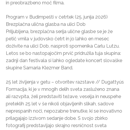
in preobrazbeno moč filma.
Program v Budimpešti v četrtek (25. junija 2026)
Brezplačna ulična glasba na ulici Dob
Priljubljena, brezplačna serija ulične glasbe se je že
petič vrnila v judovsko četrt in jo lahko en mesec
doživite na ulici Dob, nasproti spomenika Carlu Lutzu.
Letos se bo nastopajočim prvič pridružila tuja skupina:
zadnji dan festivala si lahko ogledate koncert slovaške
skupine Samaria Klezmer Band.
25 let življenja v getu – otvoritev razstave // Dugattyús
Formacija, ki je v mnogih delih sveta zasluženo znana
ali razvpita, želi predstaviti težave, veselja in neuspehe
preteklih 25 let v še nikoli objavljenih slikah, sadove
neprespanih noči, nepozabne trenutke, ki se inovativno
prilagajajo izzivom sedanje dobe. S svojo zbirko
fotografij predstavljajo skrajno resničnost sveta