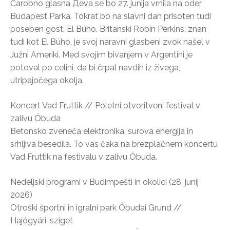
Čarobno glasna Дeva se bo 27. junija vrnila na oder
Budapest Parka. Tokrat bo na slavni dan prisoten tudi
poseben gost, El Búho. Britanski Robin Perkins, znan
tudi kot El Búho, je svoj naravni glasbeni zvok našel v
Južni Ameriki. Med svojim bivanjem v Argentini je
potoval po celini, da bi črpal navdih iz živega,
utripajočega okolja.
Koncert Vad Fruttik // Poletni otvoritveni festival v
zalivu Óbuda
Betonsko zveneča elektronika, surova energija in
srhljiva besedila. To vas čaka na brezplačnem koncertu
Vad Fruttik na festivalu v zalivu Óbuda.
Nedeljski programi v Budimpešti in okolici (28. junij
2026)
Otroški športni in igralni park Óbudai Grund //
Hajógyári-sziget