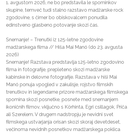
1. avgustom 2026, ne bo predstavila le spominkov
skupine, temveč tudi stalno razstavo madžarske rock
zgodovine, s čimer bo obiskovalcem ponudila
edinstveno glasbeno potovanje skozi čas.
Snemanje! – Trenutki iz 125-letne zgodovine
madžarskega filma // Hiša Mai Manó (do 23. avgusta
2026)
Snemanje! Razstava predstavlja 125-letno zgodovino
filma in fotografije, prepleteno skozi madžarske
kabinske in delovne fotografije. Razstava v hiši Mai
Manó ponuja vpogled v zakulisje, rojstvo filmskih
trenutkov in legendarne prizore madžarskega filmskega
spomina skozi posnetke, posnete med snemanjem
ikoničnih filmov, vključno s Körhinta, Egri csillagok, Priča
ali Szerelem. V drugem nadstropju je nevidni svet
filmskega ustvarjanja orisan skozi skoraj devetdeset,
večinoma nevidnih posnetkov madžarskega poklica