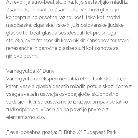
Aurevoir. je etno-beat skupina, ki jo sestavljajo mladi iz
Zsámbéka in okolice Zsámbéka. V njihovi glasbi je
konceptualno prisotna raznolikost; tako kot motivi
madžarske, ciganske, irske in južnoslovanske ljudske
glasbe ter beat glasba šestdesetih let prejšnjega
stoletja, svet francoskih kavarniških šansonov ter stare
renesančne in baročne glasbe služi kot osnova za
njihove pesmi.
Várhegyutca // Dunyi
Várhegyutca je eksperimentalna etno-funk skupina, v
kateri vesela glasba desetih mladih potuje skozi žanre z
vsega sveta in ustvarja osvobajajoče, skupnostno
vzdušje – kjer se čustva ne le izražajo, ampak se lahko
tudi odplešejo, včasih pa na površje privrejo z
elementarno silo.
Дeva, posebna gostja: El Búho // Budapest Park