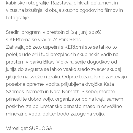
kabinske fotografije. Razstava je hkrati dokument in
vizualna izkušnja, ki obuja skupno zgodovino filmov in
fotografije.
Sredini programi v prestolnici (24. junij 2026)
sIKERtorna se vrača! // Park Bikás
Zahvaljujoč zelo uspešni sIKERtorni ste se lahko to
poletje udeležili tudi brezplačnih skupinskih vadb na
prostem v parku Bikás. V okviru serije dogodkov od
junija do avgusta se lahko vsako sredo zvečer skupaj
gibljete na svežem zraku. Odprte tečaje, ki ne zahtevajo
posebne opreme, vodita priljubljena dvojčka Kata
Szamos-Németh in Nóra Németh. S seboj morate
prinesti le dobro voljo, organizator bo na kraju samem
poskrbel za poliuretansko penasto maso in osvežilno
mineralno vodo, dokler bodo zaloge na voljo.
Városliget SUP JOGA