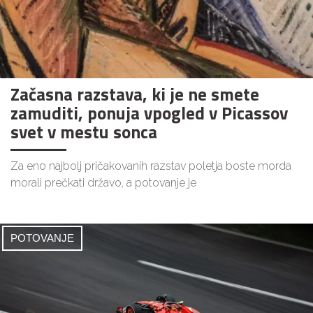
Začasna razstava, ki je ne smete
zamuditi, ponuja vpogled v Picassov
svet v mestu sonca
Za eno najbolj pričakovanih razstav poletja boste morda
morali prečkati državo, a potovanje je
POTOVANJE