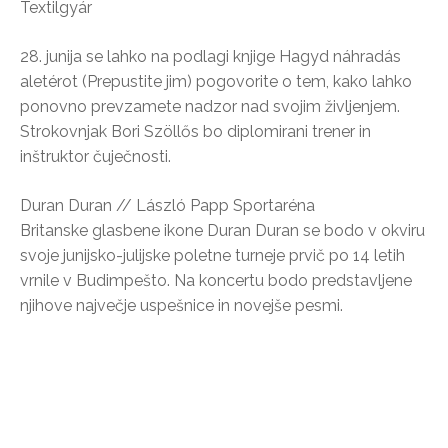
Textilgyár
28. junija se lahko na podlagi knjige Hagyd náhradás
aletérot (Prepustite jim) pogovorite o tem, kako lahko
ponovno prevzamete nadzor nad svojim življenjem.
Strokovnjak Bori Szöllős bo diplomirani trener in
inštruktor čuječnosti.
Duran Duran // László Papp Sportaréna
Britanske glasbene ikone Duran Duran se bodo v okviru
svoje junijsko-julijske poletne turneje prvič po 14 letih
vrnile v Budimpešto. Na koncertu bodo predstavljene
njihove največje uspešnice in novejše pesmi.