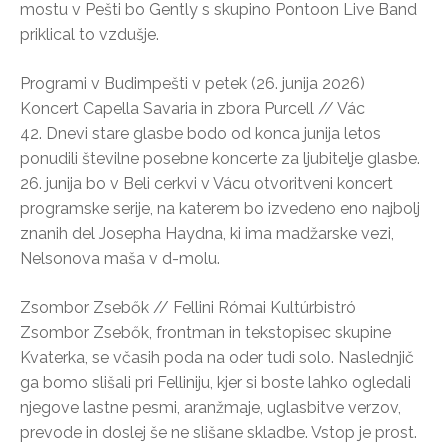
mostu v Pešti bo Gently s skupino Pontoon Live Band
priklical to vzdušje.
Programi v Budimpešti v petek (26. junija 2026)
Koncert Capella Savaria in zbora Purcell // Vác
42. Dnevi stare glasbe bodo od konca junija letos
ponudili številne posebne koncerte za ljubitelje glasbe.
26. junija bo v Beli cerkvi v Vácu otvoritveni koncert
programske serije, na katerem bo izvedeno eno najbolj
znanih del Josepha Haydna, ki ima madžarske vezi,
Nelsonova maša v d-molu.
Zsombor Zsebők // Fellini Római Kultúrbistró
Zsombor Zsebők, frontman in tekstopisec skupine
Kvaterka, se včasih poda na oder tudi solo. Naslednjič
ga bomo slišali pri Felliniju, kjer si boste lahko ogledali
njegove lastne pesmi, aranžmaje, uglasbitve verzov,
prevode in doslej še ne slišane skladbe. Vstop je prost.