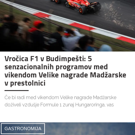
Vročica F1 v Budimpešti: 5
senzacionalnih programov med
vikendom Velike nagrade Madžarske
v prestolnici
Če bi radi med vikendom Velike nagrade Madžarske
doživeli vzdušje Formule 1 zunaj Hungaroringa, vas
GASTRONOMIJA