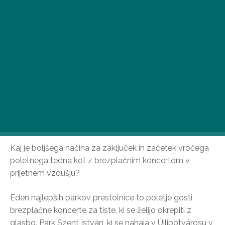
Kaj je boljšega načina za zaključek in začetek vročega
poletnega tedna kot z brezplačnim koncertom v
prijetnem vzdušju?
Eden najlepših parkov prestolnice to poletje gosti
brezplačne koncerte za tiste, ki se želijo okrepiti z
glasbo. Park Szent István, ki se nahaja v Újlipótvárosu v