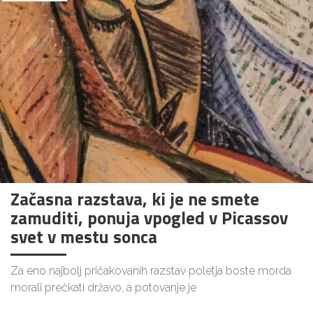
Začasna razstava, ki je ne smete
zamuditi, ponuja vpogled v Picassov
svet v mestu sonca
Za eno najbolj pričakovanih razstav poletja boste morda
morali prečkati državo, a potovanje je