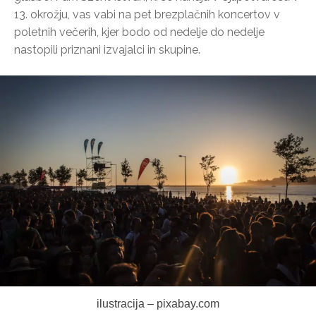
13. okrožju, vas vabi na pet brezplačnih koncertov v
poletnih večerih, kjer bodo od nedelje do nedelje
nastopili priznani izvajalci in skupine.
ilustracija – pixabay.com