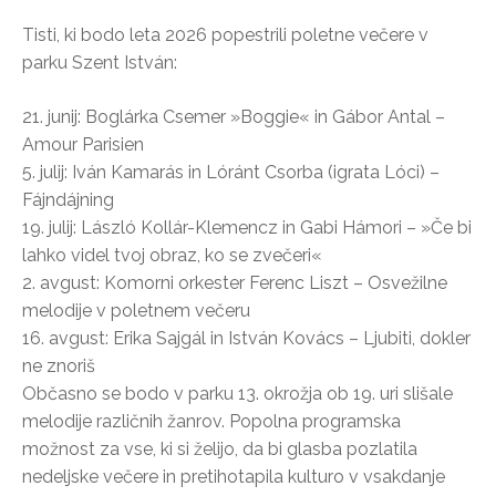
Tisti, ki bodo leta 2026 popestrili poletne večere v
parku Szent István:
21. junij: Boglárka Csemer »Boggie« in Gábor Antal –
Amour Parisien
5. julij: Iván Kamarás in Lóránt Csorba (igrata Lóci) –
Fájndájning
19. julij: László Kollár-Klemencz in Gabi Hámori – »Če bi
lahko videl tvoj obraz, ko se zvečeri«
2. avgust: Komorni orkester Ferenc Liszt – Osvežilne
melodije v poletnem večeru
16. avgust: Erika Sajgál in István Kovács – Ljubiti, dokler
ne znoriš
Občasno se bodo v parku 13. okrožja ob 19. uri slišale
melodije različnih žanrov. Popolna programska
možnost za vse, ki si želijo, da bi glasba pozlatila
nedeljske večere in pretihotapila kulturo v vsakdanje