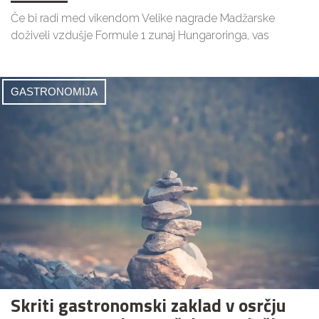
Če bi radi med vikendom Velike nagrade Madžarske
doživeli vzdušje Formule 1 zunaj Hungaroringa, vas
GASTRONOMIJA
Skriti gastronomski zaklad v osrčju