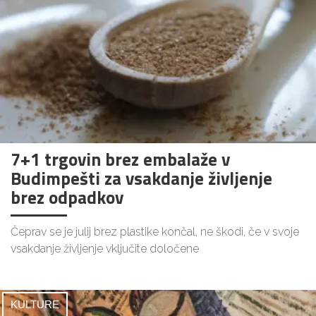
7+1 trgovin brez embalaže v
Budimpešti za vsakdanje življenje
brez odpadkov
Čeprav se je julij brez plastike končal, ne škodi, če v svoje
vsakdanje življenje vključite določene
KULTURE