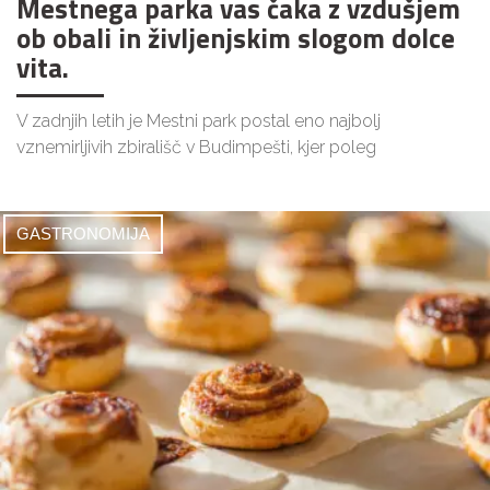
Mestnega parka vas čaka z vzdušjem
ob obali in življenjskim slogom dolce
vita.
V zadnjih letih je Mestni park postal eno najbolj
vznemirljivih zbirališč v Budimpešti, kjer poleg
GASTRONOMIJA