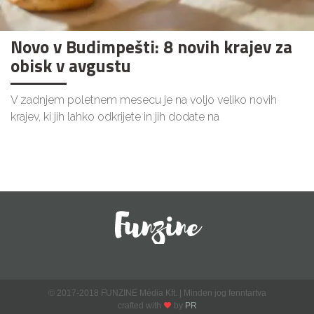
Novo v Budimpešti: 8 novih krajev za
obisk v avgustu
V zadnjem poletnem mesecu je na voljo veliko novih
krajev, ki jih lahko odkrijete in jih dodate na
© 2017-2018 FUNZINE Média Kft. | Minden jog fenntartva
crafted with
by
PR