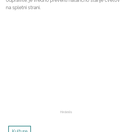
odpravite, je vredno preveriti natančno stanje cvetov
na spletni strani.
Kulture