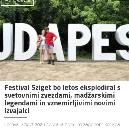
POTOVANJE
Festival Sziget bo letos eksplodiral s
svetovnimi zvezdami, madžarskimi
legendami in vznemirljivimi novimi
izvajalci
Festival Sziget 2026 se vrača z večjim zagonom kot kdaj