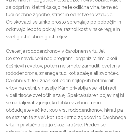
za odprtimi kletmi čakajo ne le odlična vina, temveč
tudi osebne zgodbe, strast in edinstveno vzdušje.
Obiskovalci se lahko prosto sprehajajo po pobočjih in
odkrivajo lepoto pokrajine, raznolikost vinske regije in
svet gostoljubnih gostiteljev.
Cvetenje rododendronov v čarobnem vrtu Jeli
Če ste navdušeni nad programi, organiziranimi okoli
češnjevih cvetov, potem ne smete zamuditi cvetenja
rododendrona, znanega tudi kot azaleja ali zvonček.
Čarobni vrt Jeli, znan kot eden najlepših botaničnih
vrtov na celini, v naselje Kám privablja vse, ki bi radi
videli tisoče cvetočih azalej. Spektakularen pojav naj bi
se nadaljeval v juniju, ko lahko v arboretumu
občudujete več kot 300 vrst rododendronov, hkrati pa
se seznanite z več kot 100-letno zgodovino čarobnega
vrta in privlačno potjo skozi krošnje. Preden se