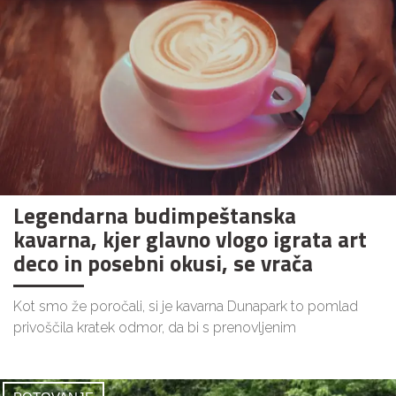
Legendarna budimpeštanska
kavarna, kjer glavno vlogo igrata art
deco in posebni okusi, se vrača
Kot smo že poročali, si je kavarna Dunapark to pomlad
privoščila kratek odmor, da bi s prenovljenim