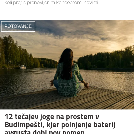
koli prej: s prenovljenim konceptom, novimi
POTOVANJE
12 tečajev joge na prostem v
Budimpešti, kjer polnjenje baterij
avgusta dobi nov pomen