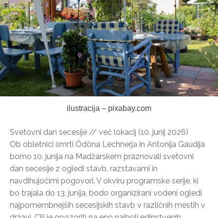
ilustracija – pixabay.com
Svetovni dan secesije // več lokacij (10. junij 2026)
Ob obletnici smrti Ödöna Lechnerja in Antonija Gaudíja
bomo 10. junija na Madžarskem praznovali svetovni
dan secesije z ogledi stavb, razstavami in
navdihujočimi pogovori. V okviru programske serije, ki
bo trajala do 13. junija, bodo organizirani vodeni ogledi
najpomembnejših secesijskih stavb v različnih mestih v
državi. Cilj je opozoriti na eno najbolj edinstvenih