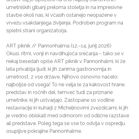
umetniških gibanj preloma stoletja in na impresivne
stavbe okoli nas, ki včasih ostanejo neopažene v
vrvežu vsakdanjega življenja. Podroben program na
spletni strani organizatorja.
ART piknik // Pannonhalma (12.–14. junij 2026)
Okusi, ritmi, vonji in navdihujoča srečanja – tako se v
nekaj besedah opiše ART piknik v Pannonhalmi, ki že
leta privablja ljudi, ki jih zanima gastronomija in
umetnost, z vse države. Njihovo osnovno načelo:
najboljše od vsega! To ne velja le za kakovost hrane,
predstav in ročnih del, temveč tudi za priznane
umetnike, ki jih ustvarjajo. Zastopane so vodilne
restavracije in kuharji z Michelinovimi zvezdicami, ki jih
je vredno obiskati med odmorom od odlične razstave
ali predstave. Poleg tega se vse to odvija v ospredju
osupljive pokrajine Pannonhalme.