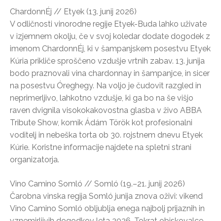
ChardonnÉj // Etyek (13. junij 2026)
V odličnosti vinorodne regije Etyek-Buda lahko uživate
v izjemnem okolju, če v svoj koledar dodate dogodek z
imenom ChardonnÉj, ki v šampanjskem posestvu Etyek
Kúria prikliče sproščeno vzdušje vrtnih zabav. 13. junija
bodo praznovali vina chardonnay in šampanjce, in sicer
na posestvu Óreghegy. Na voljo je čudovit razgled in
neprimerljivo, lahkotno vzdušje, ki ga bo na še višjo
raven dvignila visokokakovostna glasba v živo ABBA
Tribute Show, komik Ádám Török kot profesionalni
voditelj in nebeška torta ob 30. rojstnem dnevu Etyek
Kúrie. Koristne informacije najdete na spletni strani
organizatorja.
Vino Camino Somló // Somló (19.–21. junij 2026)
Čarobna vinska regija Somló junija znova oživi: vikend
Vino Camino Somló obljublja enega najbolj prijaznih in
vznemirljivih dogodkov leta 2026. Tokrat obiskovalce