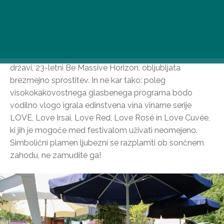
Festival LOVE // Vál (6. junij 2026)
6. junija bo območje okoli Kipa ljubezni v Válu ponudilo
prostor za vznemirljivo sodelovanje. Ob festivalu LOVE
Haraszthy Pincészet, ki letos praznuje 30. rojstni dan, in
ena najbolj znanih serij zabav elektronske glasbe v
državi, 23-letni Be Massive Horizon, obljubljata
brezmejno sprostitev. In ne kar tako: poleg
visokokakovostnega glasbenega programa bodo
vodilno vlogo igrala edinstvena vina vinarne serije
LOVE, Love Irsai, Love Red, Love Rosé in Love Cuvée,
ki jih je mogoče med festivalom uživati neomejeno.
Simbolični plamen ljubezni se razplamti ob sončnem
zahodu, ne zamudite ga!