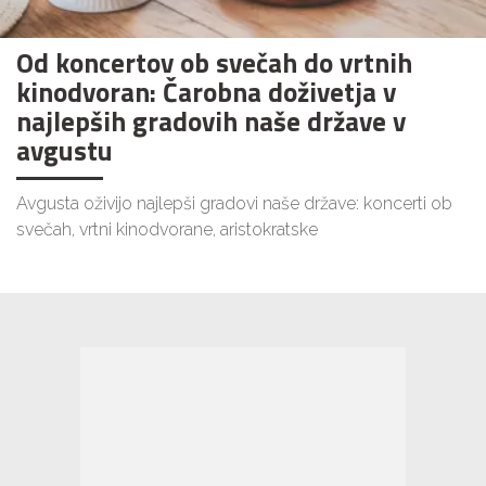
Od koncertov ob svečah do vrtnih
kinodvoran: Čarobna doživetja v
najlepših gradovih naše države v
avgustu
Avgusta oživijo najlepši gradovi naše države: koncerti ob
svečah, vrtni kinodvorane, aristokratske