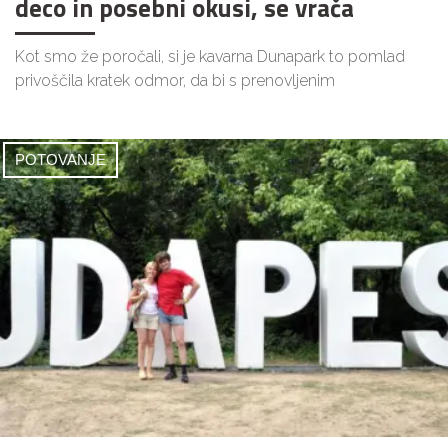
deco in posebni okusi, se vrača
Kot smo že poročali, si je kavarna Dunapark to pomlad
privoščila kratek odmor, da bi s prenovljenim
POTOVANJE