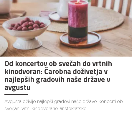
Od koncertov ob svečah do vrtnih
kinodvoran: Čarobna doživetja v
najlepših gradovih naše države v
avgustu
Avgusta oživijo najlepši gradovi naše države: koncerti ob
svečah, vrtni kinodvorane, aristokratske