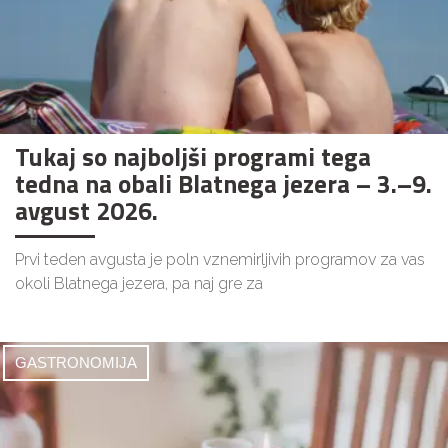
Tukaj so najboljši programi tega
tedna na obali Blatnega jezera – 3.–9.
avgust 2026.
Prvi teden avgusta je poln vznemirljivih programov za vas
okoli Blatnega jezera, pa naj gre za
GASTRONOMIJA