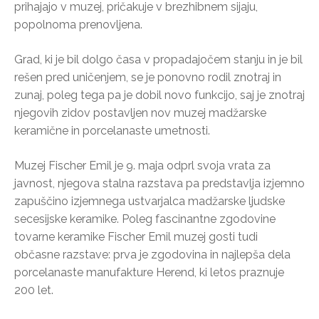
prihajajo v muzej, pričakuje v brezhibnem sijaju,
popolnoma prenovljena.
Grad, ki je bil dolgo časa v propadajočem stanju in je bil
rešen pred uničenjem, se je ponovno rodil znotraj in
zunaj, poleg tega pa je dobil novo funkcijo, saj je znotraj
njegovih zidov postavljen nov muzej madžarske
keramične in porcelanaste umetnosti.
Muzej Fischer Emil je 9. maja odprl svoja vrata za
javnost, njegova stalna razstava pa predstavlja izjemno
zapuščino izjemnega ustvarjalca madžarske ljudske
secesijske keramike. Poleg fascinantne zgodovine
tovarne keramike Fischer Emil muzej gosti tudi
občasne razstave: prva je zgodovina in najlepša dela
porcelanaste manufakture Herend, ki letos praznuje
200 let.