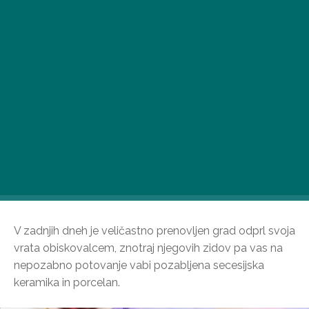
V zadnjih dneh je veličastno prenovljen grad odprl svoja
vrata obiskovalcem, znotraj njegovih zidov pa vas na
nepozabno potovanje vabi pozabljena secesijska
keramika in porcelan.