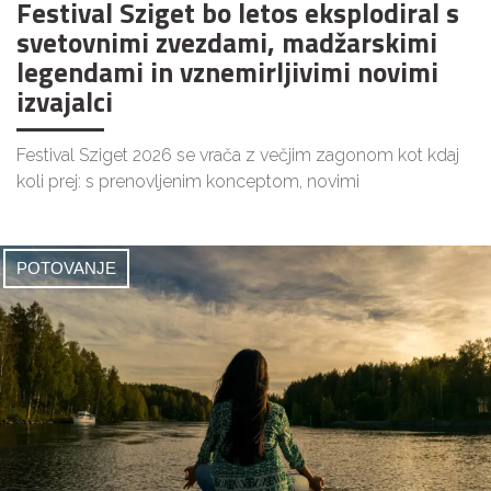
Festival Sziget bo letos eksplodiral s
svetovnimi zvezdami, madžarskimi
legendami in vznemirljivimi novimi
izvajalci
Festival Sziget 2026 se vrača z večjim zagonom kot kdaj
koli prej: s prenovljenim konceptom, novimi
POTOVANJE