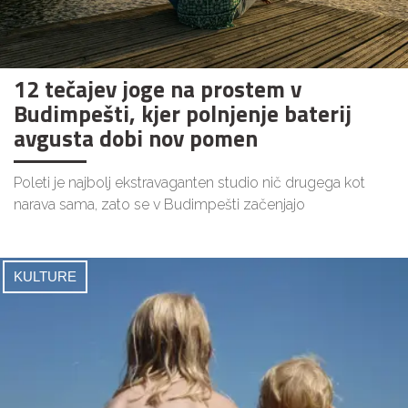
12 tečajev joge na prostem v
Budimpešti, kjer polnjenje baterij
avgusta dobi nov pomen
Poleti je najbolj ekstravaganten studio nič drugega kot
narava sama, zato se v Budimpešti začenjajo
KULTURE