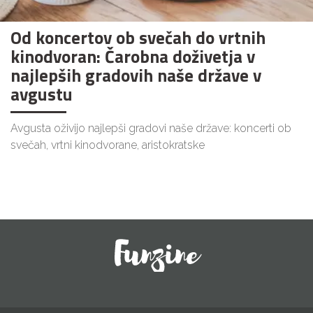
Od koncertov ob svečah do vrtnih
kinodvoran: Čarobna doživetja v
najlepših gradovih naše države v
avgustu
Avgusta oživijo najlepši gradovi naše države: koncerti ob
svečah, vrtni kinodvorane, aristokratske