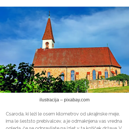
ilustracija – pixabay.com
Csaroda, ki leži le osem kilometrov od ukrajinske meje,
ima le šeststo prebivalcev, a je odmaknjena vas vredna
ogleda, če se odpravljate na izlet v ta kotiček države. V