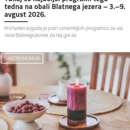
tedna na obali Blatnega jezera – 3.–9.
avgust 2026.
Prvi teden avgusta je poln vznemirljivih programov za vas
okoli Blatnega jezera, pa naj gre za
GASTRONOMIJA