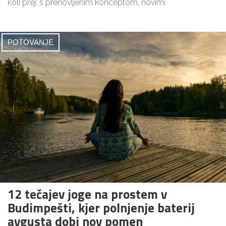
koli prej: s prenovljenim konceptom, novimi
POTOVANJE
12 tečajev joge na prostem v
Budimpešti, kjer polnjenje baterij
avgusta dobi nov pomen