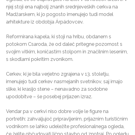
njej stoji ena najbolj znanih srednjeveških cerkva na
Madžarskem, ki jo pogosto imenujejo tudi model
arhitekture iz obdobja Árpádovcev.
Reformirana kapela, ki stoji na hribu, obdanem s
potokom Csaroda, že od daleč pritegne pozornost s
svojim vitkim, koničastim stolpom in značilnim lesenim,
s skodlami pokritim zvonikom.
Cerkev, ki je bila verjetno zgrajena v 13. stoletju,
imenujejo tudi cerkev nasmejanih svetnikov, saj imajo
slike, ki krasijo stene – nenavadno za sodobne
upodobitve – še posebej prijazen izraz.
Vendar pa v cerkvi niso dobre volje le figure na
portretih: zahvaljujoč pripravljenim, prijaznim turističnim
vodnikom se lahko udeležite profesionalnega ogleda,
če želite občudovati lično stavbo od znotraj. Po ogledu