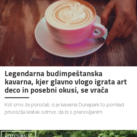
Legendarna budimpeštanska
kavarna, kjer glavno vlogo igrata art
deco in posebni okusi, se vrača
Kot smo že poročali, si je kavarna Dunapark to pomlad
privoščila kratek odmor, da bi s prenovljenim
POTOVANJE