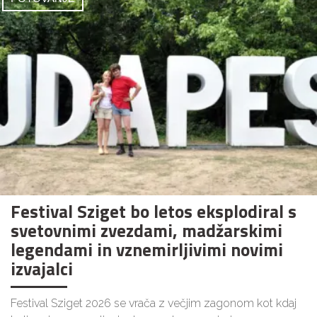
Festival Sziget bo letos eksplodiral s
svetovnimi zvezdami, madžarskimi
legendami in vznemirljivimi novimi
izvajalci
Festival Sziget 2026 se vrača z večjim zagonom kot kdaj