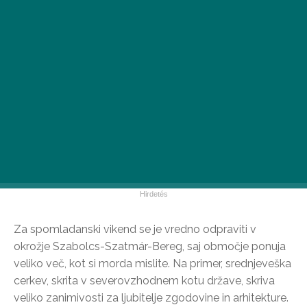
Za spomladanski vikend se je vredno odpraviti v
okrožje Szabolcs-Szatmár-Bereg, saj območje ponuja
veliko več, kot si morda mislite. Na primer, srednjeveška
cerkev, skrita v severovzhodnem kotu države, skriva
veliko zanimivosti za ljubitelje zgodovine in arhitekture.