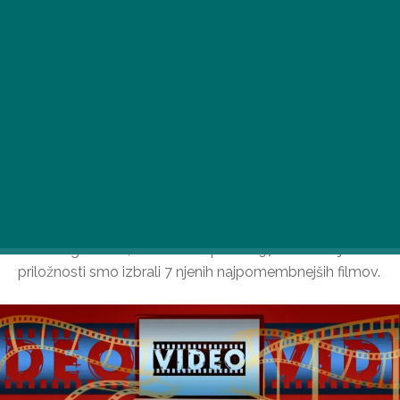
Audrey Hepburn, ena najbolj prepoznavnih ikon v
filmski zgodovini, bi danes dopolnila 97 let. Ob tej
priložnosti smo izbrali 7 njenih najpomembnejših filmov.