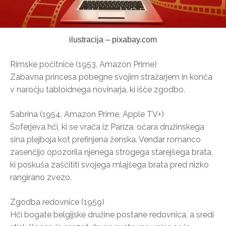
ilustracija – pixabay.com
Rimske počitnice (1953, Amazon Prime)
Zabavna princesa pobegne svojim stražarjem in konča
v naročju tabloidnega novinarja, ki išče zgodbo.
Sabrina (1954, Amazon Prime, Apple TV+)
Šoferjeva hči, ki se vrača iz Pariza, očara družinskega
sina plejboja kot prefinjena ženska. Vendar romanco
zasenčijo opozorila njenega strogega starejšega brata,
ki poskuša zaščititi svojega mlajšega brata pred nizko
rangirano zvezo.
Zgodba redovnice (1959)
Hči bogate belgijske družine postane redovnica, a sredi