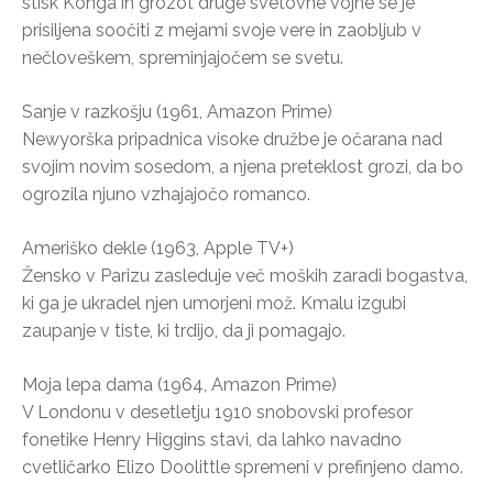
stisk Konga in grozot druge svetovne vojne se je
prisiljena soočiti z mejami svoje vere in zaobljub v
nečloveškem, spreminjajočem se svetu.
Sanje v razkošju (1961, Amazon Prime)
Newyorška pripadnica visoke družbe je očarana nad
svojim novim sosedom, a njena preteklost grozi, da bo
ogrozila njuno vzhajajočo romanco.
Ameriško dekle (1963, Apple TV+)
Žensko v Parizu zasleduje več moških zaradi bogastva,
ki ga je ukradel njen umorjeni mož. Kmalu izgubi
zaupanje v tiste, ki trdijo, da ji pomagajo.
Moja lepa dama (1964, Amazon Prime)
V Londonu v desetletju 1910 snobovski profesor
fonetike Henry Higgins stavi, da lahko navadno
cvetličarko Elizo Doolittle spremeni v prefinjeno damo.