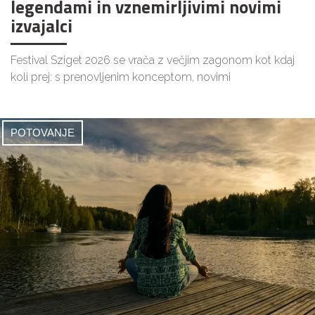
legendami in vznemirljivimi novimi
izvajalci
Festival Sziget 2026 se vrača z večjim zagonom kot kdaj
koli prej: s prenovljenim konceptom, novimi
POTOVANJE