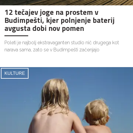
12 tečajev joge na prostem v
Budimpešti, kjer polnjenje baterij
avgusta dobi nov pomen
Poleti je najbolj ekstravaganten studio nič drugega kot
narava sama, zato se v Budimpešti začenjajo
KULTURE