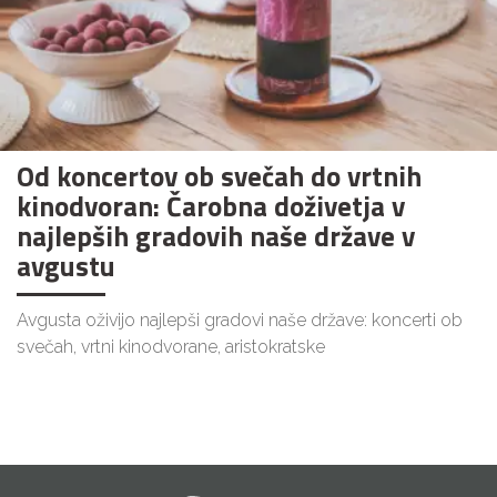
Od koncertov ob svečah do vrtnih
kinodvoran: Čarobna doživetja v
najlepših gradovih naše države v
avgustu
Avgusta oživijo najlepši gradovi naše države: koncerti ob
svečah, vrtni kinodvorane, aristokratske