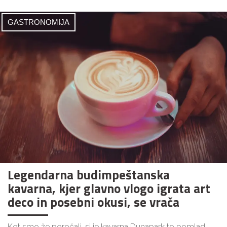
GASTRONOMIJA
Legendarna budimpeštanska
kavarna, kjer glavno vlogo igrata art
deco in posebni okusi, se vrača
Kot smo že poročali, si je kavarna Dunapark to pomlad