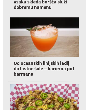
vsaka skleda boršča služi
dobremu namenu
Od oceanskih linijskih ladij
do lastne šole – karierna pot
barmana