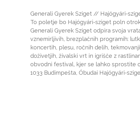
Generali Gyerek Sziget // Hajógyári-sziget 
To poletje bo Hajógyári-sziget poln otrok
Generali Gyerek Sziget odpira svoja vrata.
vznemirljivih, brezplačnih programih: lut
koncertih, plesu, ročnih delih, tekmovanj
doživetjih, živalski vrt in igrišče z rast
obvodni festival, kjer se lahko sprostite 
1033 Budimpešta, Óbudai Hajógyári-szige