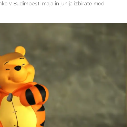
o v Budimpešti maja in junija izbirate med