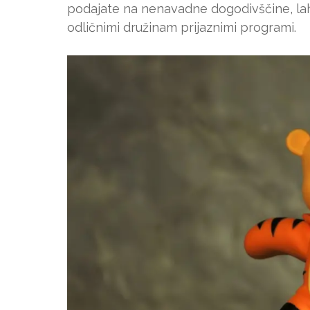
podajate na nenavadne dogodivščine, lahk
odličnimi družinam prijaznimi programi.