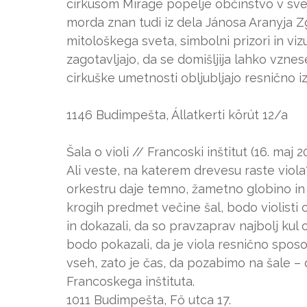
cirkusom Mirage popelje občinstvo v svet
morda znan tudi iz dela Jánosa Aranyja 
mitološkega sveta, simbolni prizori in vizu
zagotavljajo, da se domišljija lahko vzne
cirkuške umetnosti obljubljajo resnično i
1146 Budimpešta, Állatkerti körút 12/a
Šala o violi // Francoski inštitut (16. maj 2
Ali veste, na katerem drevesu raste viola?
orkestru daje temno, žametno globino in
krogih predmet večine šal, bodo violisti 
in dokazali, da so pravzaprav najbolj k
bodo pokazali, da je viola resnično spos
vseh, zato je čas, da pozabimo na šale – 
Francoskega inštituta.
1011 Budimpešta, Fő utca 17.