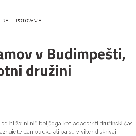
URE
POTOVANJE
ramov v Budimpešti,
otni družini
 se bliža: ni nič boljšega kot popestriti družinski čas
raznujete dan otroka ali pa se v vikend skrivaj