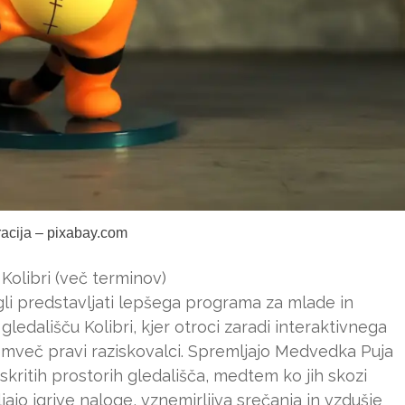
tracija – pixabay.com
olibri (več terminov)
li predstavljati lepšega programa za mlade in
ledališču Kolibri, kjer otroci zaradi interaktivnega
emveč pravi raziskovalci. Spremljajo Medvedka Puja
 skritih prostorih gledališča, medtem ko jih skozi
jo igrive naloge, vznemirljiva srečanja in vzdušje