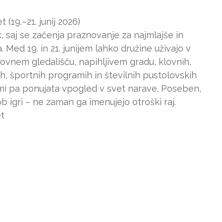
(19.–21. junij 2026)
, saj se začenja praznovanje za najmlajše in
 Med 19. in 21. junijem lahko družine uživajo v
kovnem gledališču, napihljivem gradu, klovnih,
ih, športnih programih in številnih pustolovskih
linami pa ponujata vpogled v svet narave. Poseben,
ob igri – ne zaman ga imenujejo otroški raj.
t