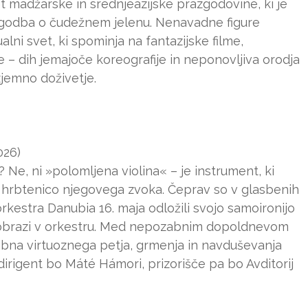
 madžarske in srednjeazijske prazgodovine, ki je
Zgodba o čudežnem jelenu. Nenavadne figure
alni svet, ki spominja na fantazijske filme,
se – dih jemajoče koreografije in neponovljiva orodja
zjemno doživetje.
026)
 Ne, ni »polomljena violina« – je instrument, ki
 hrbtenico njegovega zvoka. Čeprav so v glasbenih
orkestra Danubia 16. maja odložili svojo samoironijo
ul obrazi v orkestru. Med nepozabnim dopoldnevom
obna virtuoznega petja, grmenja in navduševanja
dirigent bo Máté Hámori, prizorišče pa bo Avditorij