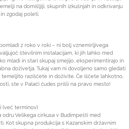
lji na domišljiji, skupnih izkušnjah in odkrivanju
in zgodaj poleti.
pomladi z roko v roki – ni bolj vznemirljivega
ljujoč številnim instalacijam, ki jih lahko med
o mladi in stari skupaj smejijo, eksperimentirajo in
bna doživetja. Tukaj vam ni dovoljeno samo gledati
 temeljito raziščete in doživite. Če iščete lahkotno,
osti, ste v Palači čudes prišli na pravo mesto!
i (več terminov)
o na odru Velikega cirkusa v Budimpešti med
ti. Kot skupna produkcija s Kazanskim državnim