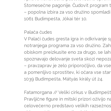
Stomesečne pagonije. Čudovit program teme
– popolna izbira za vso družino spomladi 
1061 Budimpešta, Jókai tér 10.
Palača čudes
V Palači čudes gresta igra in odkrivanje s
notranjega programa za vso družino. Zahva
obiskom preizkusite eno za drugo, se lahk
spoznavajo delovanje sveta skozi nepoza
– pravzaprav je zelo priporočljivo, da vse
a pomenljivo sprostitev, ki očara vse star
1039 Budimpešta, Mátyás király út 24.
Fatamorgana // Veliki cirkus v Budimpešt
Pravljične figure in mitski prizori oživij
celovečerno predstavo velikih razsežnos