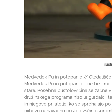
ilus
Medvedek Pu in potepanje // Gledališče K
Medvedek Pu in potepanje – ne bi si mog
stare. Posebna pustolovščina se začne v g
družinskega programa niso le gledalci, t
in njegove prijatelje, ko se sprehajajo po
njihovo nenavadno pustolovščino spremlja