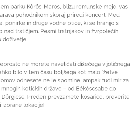
odnem parku Körös-Maros, blizu romunske meje, vas
arava pohodnikom skoraj priredi koncert. Med
 ponirke in druge vodne ptice, ki se hranijo s
jo nad trstičjem. Pesmi trstnjakov in žvrgolečih
 doživetje.
 preprosto ne morete naveličati dišečega vijoličnega
 lahko bilo v tem času boljšega kot malo “žetve
o domov odnesete ne le spomine, ampak tudi mir za
v mnogih kotičkih države – od Békéscsabe do
 Dörgicse. Preden prevzamete košarico, preverite
 izbrane lokacije!