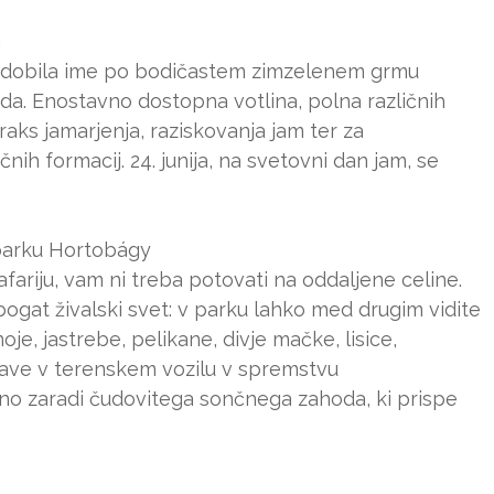
m
e dobila ime po bodičastem zimzelenem grmu
oda. Enostavno dostopna votlina, polna različnih
raks jamarjenja, raziskovanja jam ter za
nih formacij. 24. junija, na svetovni dan jam, se
parku Hortobágy
fariju, vam ni treba potovati na oddaljene celine.
gat živalski svet: v parku lahko med drugim vidite
oje, jastrebe, pelikane, divje mačke, lisice,
rave v terenskem vozilu v spremstvu
šno zaradi čudovitega sončnega zahoda, ki prispe