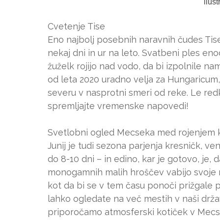
ilus
Cvetenje Tise
Eno najbolj posebnih naravnih čudes Tise 
nekaj dni in ur na leto. Svatbeni ples enod
žuželk rojijo nad vodo, da bi izpolnile nam
od leta 2020 uradno velja za Hungaricum, 
severu v nasprotni smeri od reke. Le redki
spremljajte vremenske napovedi!
Svetlobni ogled Mecseka med rojenjem 
Junij je tudi sezona parjenja kresničk, ve
do 8-10 dni – in edino, kar je gotovo, je, 
monogamnih malih hroščev vabijo svoje m
kot da bi se v tem času ponoči prižgale p
lahko ogledate na več mestih v naši drža
priporočamo atmosferski kotiček v Mecs