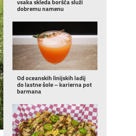
vsaka skleda boršča služi
dobremu namenu
Od oceanskih linijskih ladij
do lastne šole – karierna pot
barmana