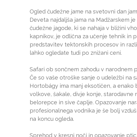
Ogled čudežne jame na svetovni dan ja
Deveta najdaljša jama na Madžarskem j
čudežne jagode, ki se nahaja v bližini vh
kapnikov, je odlična za učenje tehnik in p
predstavitev tektonskih procesov in različ
lahko ogledate tudi po znižani ceni.
Safari ob sončnem zahodu v narodnem 
Če so vaše otroške sanje o udeležbi na sa
Hortobágy ima manj eksotičen, a enako bo
volkove, šakale, divje konje, starodavne n
belorepce in sive čaplje. Opazovanje na
profesionalnega vodnika je še bolj vzdu
na koncu ogleda.
Sprehod v kresni noči in opazovanje ptic