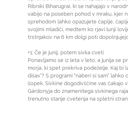
Ribniki Biharugrai, ki se nahajajo v nar
vabijo na poseben pohod v mraku, kjer n
sprehodom lahko opazujete čaplje, čaplje,
svojimi mladiči, medtem ko rjavi lunji lovi
trstnjakov na 6 km dolgi poti dopolnjujejo
+1: Če je junij, potem sivka cveti
Ponavljamo se iz leta v leto, a junija se
morja, ki spet prekriva podeželje. Kaj bi
dišav”? S programi “naberi si sam” lahk
šopek. Sivkine dogodivščine vas čakajo 
Gárdonyja do znamenitega sivkinega raja
trenutno stanje cvetenja na spletni strani