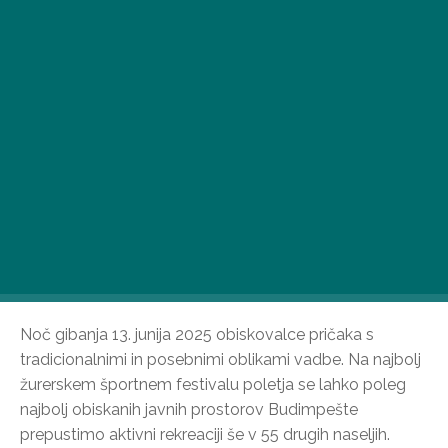
Noč gibanja 13. junija 2025 obiskovalce pričaka s
tradicionalnimi in posebnimi oblikami vadbe. Na najbolj
žurerskem športnem festivalu poletja se lahko poleg
najbolj obiskanih javnih prostorov Budimpešte
prepustimo aktivni rekreaciji še v 55 drugih naseljih.