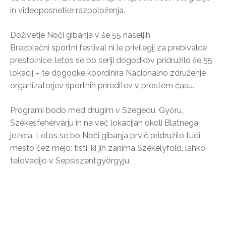
in videoposnetke razpoloženja.
Doživetje Noči gibanja v še 55 naseljih
Brezplačni športni festival ni le privilegij za prebivalce
prestolnice: letos se bo seriji dogodkov pridružilo še 55
lokacij – te dogodke koordinira Nacionalno združenje
organizatorjev športnih prireditev v prostem času.
Programi bodo med drugim v Szegedu, Győru,
Székesfehérvárju in na več lokacijah okoli Blatnega
jezera. Letos se bo Noči gibanja prvič pridružilo tudi
mesto čez mejo: tisti, ki jih zanima Székelyföld, lahko
telovadijo v Sepsiszentgyörgyju.