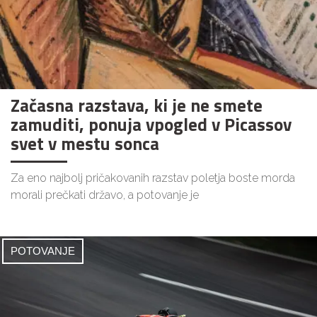
Začasna razstava, ki je ne smete
zamuditi, ponuja vpogled v Picassov
svet v mestu sonca
Za eno najbolj pričakovanih razstav poletja boste morda
morali prečkati državo, a potovanje je
POTOVANJE