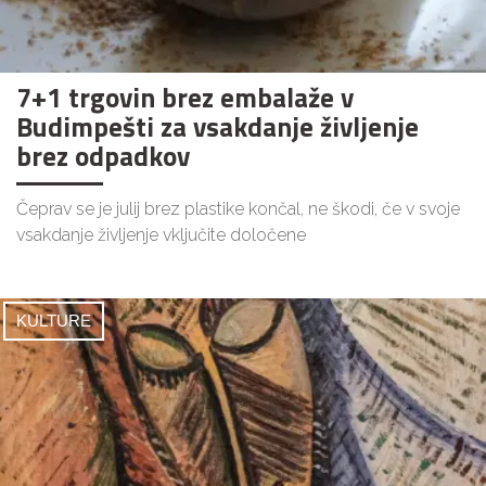
7+1 trgovin brez embalaže v
Budimpešti za vsakdanje življenje
brez odpadkov
Čeprav se je julij brez plastike končal, ne škodi, če v svoje
vsakdanje življenje vključite določene
KULTURE