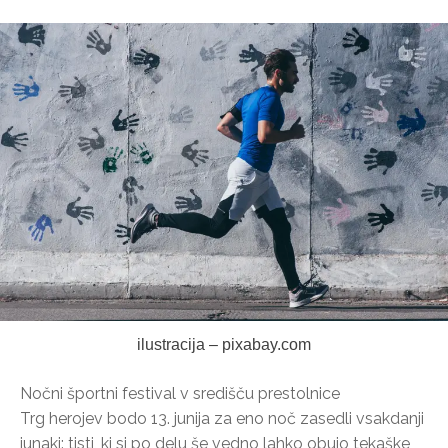
ilustracija – pixabay.com
Nočni športni festival v središču prestolnice
Trg herojev bodo 13. junija za eno noč zasedli vsakdanji
junaki: tisti, ki si po delu še vedno lahko obujo tekaške