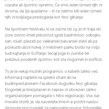
copate ali športno opremo. Če smo eden izmed njih, ni
dvoma, da tja spadamo – in če želimo biti eden izmed
njih, ni boljšega predogleda kot Noč gibanja.
Na športnem festivalu, ki se začne ob 19.30 in traja do
zore, bomo imeli priložnost igrati badminton, odbojko,
šah, rolati, plezati po velikanski balvanski steni ali pa
poskusiti ulični hokej. V mestnem parku bodo na voljo
tudi kajtanje in SUPanje, tečaji joge in zumbe ter
preizkus posebnih športov, kot sta nogomet in korfbol.
To je le nekaj možnih programov, o katerih lahko več
informacij najdete na spletni strani ali na
budimpeštanskem Facebook dogodku Noč gibanja.
Dogodek je brezplačen in čeprav ni obvezen, lahko
organizatorjem pomagate s hitro registracijo. Vse, kar
morate storiti, je, da navedete ime in e-poštni naslov,
da boste prvi izvedeli za najnovejše novice, fotografije