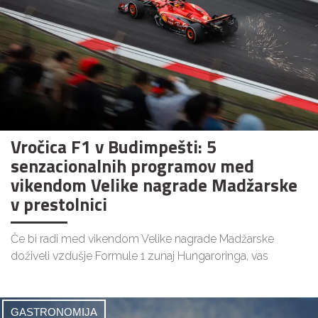
Vročica F1 v Budimpešti: 5
senzacionalnih programov med
vikendom Velike nagrade Madžarske
v prestolnici
Če bi radi med vikendom Velike nagrade Madžarske
doživeli vzdušje Formule 1 zunaj Hungaroringa, vas
GASTRONOMIJA