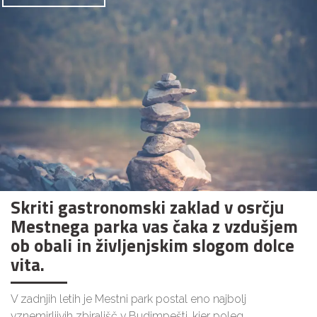
Skriti gastronomski zaklad v osrčju
Mestnega parka vas čaka z vzdušjem
ob obali in življenjskim slogom dolce
vita.
V zadnjih letih je Mestni park postal eno najbolj
vznemirljivih zbirališč v Budimpešti, kjer poleg