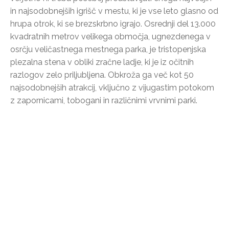
in najsodobnejših igrišč v mestu, ki je vse leto glasno od
hrupa otrok, ki se brezskrbno igrajo. Osrednji del 13.000
kvadratnih metrov velikega območja, ugnezdenega v
osrčju veličastnega mestnega parka, je tristopenjska
plezalna stena v obliki zračne ladje, ki je iz očitnih
razlogov zelo priljubljena. Obkroža ga več kot 50
najsodobnejših atrakcij, vključno z vijugastim potokom
z zapornicami, tobogani in različnimi vrvnimi parki.