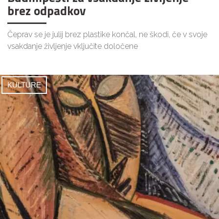
brez odpadkov
Čeprav se je julij brez plastike končal, ne škodi, če v svoje
vsakdanje življenje vključite določene
KULTURE