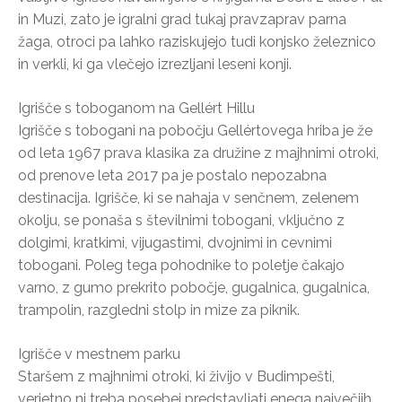
in Muzi, zato je igralni grad tukaj pravzaprav parna
žaga, otroci pa lahko raziskujejo tudi konjsko železnico
in verkli, ki ga vlečejo izrezljani leseni konji.
Igrišče s toboganom na Gellért Hillu
Igrišče s tobogani na pobočju Gellértovega hriba je že
od leta 1967 prava klasika za družine z majhnimi otroki,
od prenove leta 2017 pa je postalo nepozabna
destinacija. Igrišče, ki se nahaja v senčnem, zelenem
okolju, se ponaša s številnimi tobogani, vključno z
dolgimi, kratkimi, vijugastimi, dvojnimi in cevnimi
tobogani. Poleg tega pohodnike to poletje čakajo
varno, z gumo prekrito pobočje, gugalnica, gugalnica,
trampolin, razgledni stolp in mize za piknik.
Igrišče v mestnem parku
Staršem z majhnimi otroki, ki živijo v Budimpešti,
verjetno ni treba posebej predstavljati enega največjih