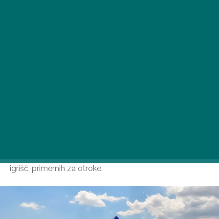
V večini primerov ima vsaka družina svoje najljubše
igrišče, če pa iščete nov kraj, ima Budimpešta veliko
igrišč, primernih za otroke.