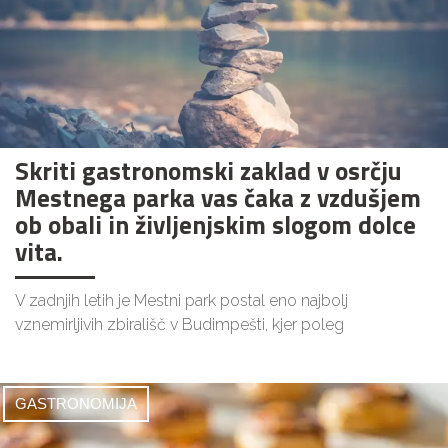
Skriti gastronomski zaklad v osrčju
Mestnega parka vas čaka z vzdušjem
ob obali in življenjskim slogom dolce
vita.
V zadnjih letih je Mestni park postal eno najbolj
vznemirljivih zbirališč v Budimpešti, kjer poleg
GASTRONOMIJA