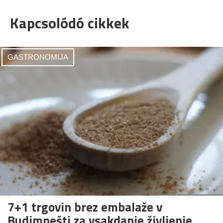
Kapcsolódó cikkek
GASTRONOMIJA
7+1 trgovin brez embalaže v
Budimpešti za vsakdanje življenje