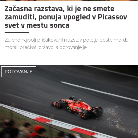
Začasna razstava, ki je ne smete
zamuditi, ponuja vpogled v Picassov
svet v mestu sonca
Za eno najbolj pričakovanih razstav poletja boste morda
morali prečkati državo, a potovanje je
POTOVANJE