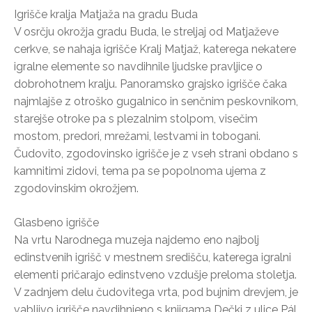
Igrišče kralja Matjaža na gradu Buda
V osrčju okrožja gradu Buda, le streljaj od Matjaževe
cerkve, se nahaja igrišče Kralj Matjaž, katerega nekatere
igralne elemente so navdihnile ljudske pravljice o
dobrohotnem kralju. Panoramsko grajsko igrišče čaka
najmlajše z otroško gugalnico in senčnim peskovnikom,
starejše otroke pa s plezalnim stolpom, visečim
mostom, predori, mrežami, lestvami in tobogani.
Čudovito, zgodovinsko igrišče je z vseh strani obdano s
kamnitimi zidovi, tema pa se popolnoma ujema z
zgodovinskim okrožjem.
Glasbeno igrišče
Na vrtu Narodnega muzeja najdemo eno najbolj
edinstvenih igrišč v mestnem središču, katerega igralni
elementi pričarajo edinstveno vzdušje preloma stoletja.
V zadnjem delu čudovitega vrta, pod bujnim drevjem, je
vabljivo igrišče navdihnjeno s knjigama Dečki z ulice Pál