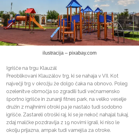
ilustracija – pixabay.com
Igrišče na trgu Klauzál
Preoblikovani Klauzálov trg, ki se nahaja v VII. Kot
največji trg v okrožju že dolgo čaka na obnovo. Poleg
ozelenitve območja so zgradili tudi večnamensko
športno igrišče in zunanji fitnes park, na veliko veselje
družin z majhnimi otroki pa je nastalo tudi sodobno
igrišče. Zastareli otroški raj, ki se je nekoč nahajal tukaj,
zdaj malčke pozdravlja z 19 novimi igrali, ki niso le
okolju prijazna, ampak tudi varnejša za otroke.