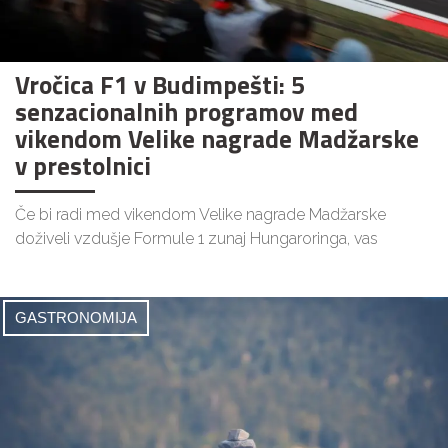
Vročica F1 v Budimpešti: 5
senzacionalnih programov med
vikendom Velike nagrade Madžarske
v prestolnici
Če bi radi med vikendom Velike nagrade Madžarske
doživeli vzdušje Formule 1 zunaj Hungaroringa, vas
GASTRONOMIJA