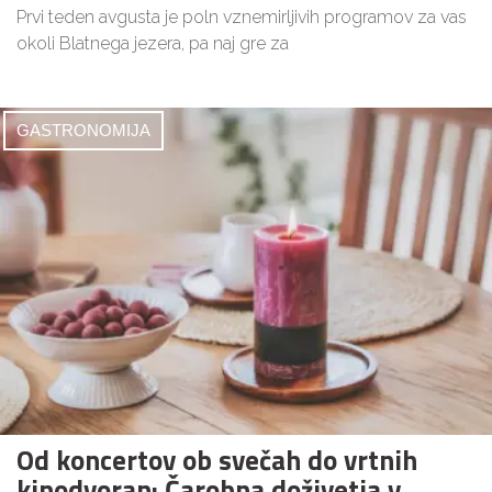
Prvi teden avgusta je poln vznemirljivih programov za vas
okoli Blatnega jezera, pa naj gre za
GASTRONOMIJA
Od koncertov ob svečah do vrtnih
kinodvoran: Čarobna doživetja v