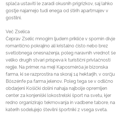
splača ustaviti le zaradi okusnih prigrizkov, saj lahko
gostje najamejo tudi enega od štirih apartmajev v
gostilni.
Več Zselica
Čeprav Zselic mnogim ljudem prikliče v spomin divje
romantično pokrajino ali kristalno čisto nebo brez
svetlobnega onesnaženja, poleg naravnih vrednot še
veliko drugih stvari prispeva k turistični privlačnosti
regije. Na primer, na meji Kaposmérőa je bizonska
farma, ki se razprostira na skoraj 14 hektarjih, v osrčju
Bőszénfe pa farma jelenov. Poleg tega se v odlično
obdarjeni Košički dolini nahaja najbolje opremljen
center za konjeniški lokostrelski šport na svetu, kjer
redno organizirajo tekmovanja in vadbene tabore, na
katerih sodelujejo številni športniki z vsega sveta.