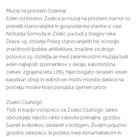
Muzej na prostem Szennai
Eden od biserov Zselica je muzej na prostem, kamor so
preselili stanovanjske in gospodarske stavbe iz vasi
Notranja Šomođa in Zselic, pa tudi z bregov reke
Drave. 19. stoletje Poleg stanovanjskih hiš, ki nosijo
značilnosti ljudske arhitekture, značilne za drugo
polovico 19. stoletja, je med zanimivostmi muzeja tudi
eden najlepših spomenikov v okraju, kalvinistična
cerkev, zgrajena leta 1785. Njen bogato okrašen, lesen
kasetiran strop in edinstven motiv morske deklice na
pročelju moške klopi ponujata izjemen prizor.
Zselici Csuhögő
Tisti, ki kupijo vstopnico za Zselici Csühögő, lahko
občudujejo lepoto rahlo valovite pokrajine, gozdov
Sasrét in ribnikov, obdanih s trstičjem. Živalim prijazno
gozdno železnico, ki poteka med Almamellékom in