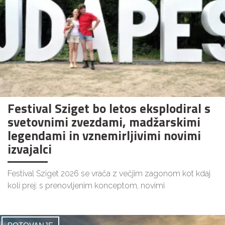
Festival Sziget bo letos eksplodiral s
svetovnimi zvezdami, madžarskimi
legendami in vznemirljivimi novimi
izvajalci
Festival Sziget 2026 se vrača z večjim zagonom kot kdaj
koli prej: s prenovljenim konceptom, novimi