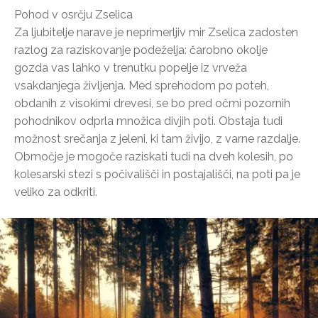
Pohod v osrčju Zselica
Za ljubitelje narave je neprimerljiv mir Zselica zadosten
razlog za raziskovanje podeželja: čarobno okolje
gozda vas lahko v trenutku popelje iz vrveža
vsakdanjega življenja. Med sprehodom po poteh,
obdanih z visokimi drevesi, se bo pred očmi pozornih
pohodnikov odprla množica divjih poti. Obstaja tudi
možnost srečanja z jeleni, ki tam živijo, z varne razdalje.
Območje je mogoče raziskati tudi na dveh kolesih, po
kolesarski stezi s počivališči in postajališči, na poti pa je
veliko za odkriti.