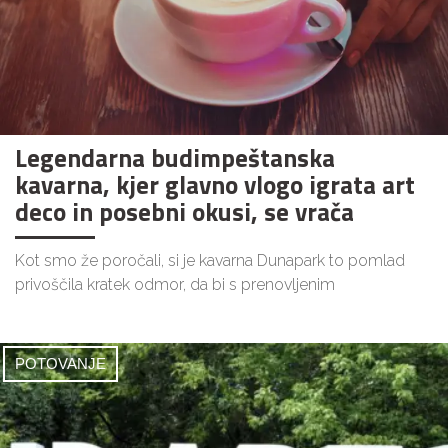
Legendarna budimpeštanska
kavarna, kjer glavno vlogo igrata art
deco in posebni okusi, se vrača
Kot smo že poročali, si je kavarna Dunapark to pomlad
privoščila kratek odmor, da bi s prenovljenim
POTOVANJE