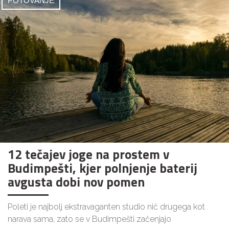
POTOVANJE
12 tečajev joge na prostem v
Budimpešti, kjer polnjenje baterij
avgusta dobi nov pomen
Poleti je najbolj ekstravaganten studio nič drugega kot
narava sama, zato se v Budimpešti začenjajo