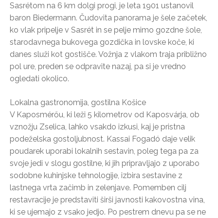
Sasrétom na 6 km dolgi progi, je leta 1901 ustanovil
baron Biedermann. Čudovita panorama je šele začetek,
ko vlak pripelje v Sasrét in se pelje mimo gozdne šole,
starodavnega bukovega gozdička in lovske koče, ki
danes služi kot gostišče. Vožnja z vlakom traja približno
pol ure, preden se odpravite nazaj, pa si je vredno
ogledati okolico.
Lokalna gastronomija, gostilna Košice
V Kaposmérőu, ki leži 5 kilometrov od Kaposvárja, ob
vznožju Zselica, lahko vsakdo izkusi, kaj je pristna
podeželska gostoljubnost. Kassai Fogadó daje velik
poudarek uporabi lokalnih sestavin, poleg tega pa za
svoje jedi v slogu gostilne, ki jih pripravljajo z uporabo
sodobne kuhinjske tehnologije, izbira sestavine z
lastnega vrta začimb in zelenjave. Pomemben cilj
restavracije je predstaviti širši javnosti kakovostna vina,
ki se ujemajo z vsako jedjo. Po pestrem dnevu pa se ne