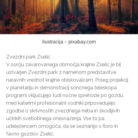
ilustracija – pixabay.com
Zvezdni park Zselić
V osrčju zavarovanega območja krajine Zselic je bil
ustvarjen Zvezdni park z namenom predstavitve
naravnih vrednot krajine obiskovalcem. Poleg projekcij
v planetariju in demonstracij sončnega teleskopa
programi vključujejo tudi nočne sprehode po gozdu,
med katerimi profesionalni vodniki pripovedujejo
zgodbe o skrivnostih zvezdnega neba in škodljivih
učinkih svetlobnega onesnaženja. Vse to pa
udeležencem omogoča, da se seznanijo s floro in
favno gozdov Zselic.