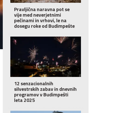
Pravljična naravna pot se
vije med neverjetnimi
pečinami in vrhovi, le na
dosegu roke od Budimpešte
12 senzacionalnih
silvestrskih zabav in dnevnih
programov v Budimpešti
leta 2025