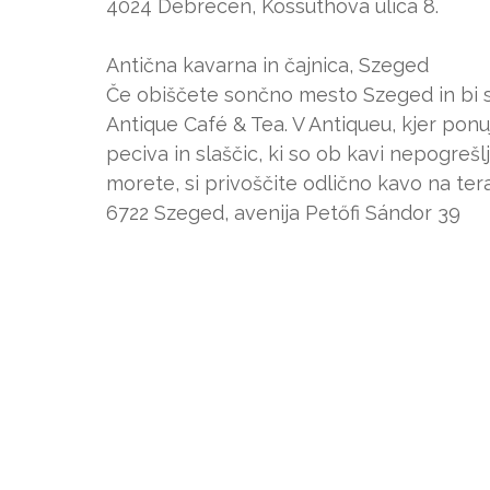
4024 Debrecen, Kossuthova ulica 8.
Antična kavarna in čajnica, Szeged
Če obiščete sončno mesto Szeged in bi si
Antique Café & Tea. V Antiqueu, kjer ponu
peciva in slaščic, ki so ob kavi nepogrešlj
morete, si privoščite odlično kavo na tera
6722 Szeged, avenija Petőfi Sándor 39