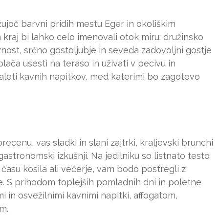
žujoč barvni pridih mestu Eger in okoliškim
kraj bi lahko celo imenovali otok miru: družinsko
aznost, srčno gostoljubje in seveda zadovoljni gostje
ča usesti na teraso in uživati v pecivu in
ki paleti kavnih napitkov, med katerimi bo zagotovo
recenu, vas sladki in slani zajtrki, kraljevski brunchi
astronomski izkušnji. Na jedilniku so listnato testo
 v času kosila ali večerje, vam bodo postregli z
e. S prihodom toplejših pomladnih dni in poletne
i in osvežilnimi kavnimi napitki, affogatom,
m.