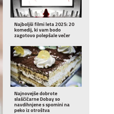
Najboljši filmi leta 2025: 20
komedij, ki vam bodo
zagotovo polepšale večer
Najnovejše dobrote
slaščičarne Dobay so
navdihnjene s spomini na
peko iz otroštva