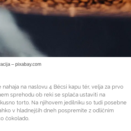
tracija – pixabay.com
nahaja na naslovu 4 Bécsi kapu tér, velja za prvo
tnem sprehodu ob reki se splača ustaviti na
okusno torto. Na njihovem jedilniku so tudi posebne
o lahko v hladnejših dneh pospremite z odličnim
čo čokolado.