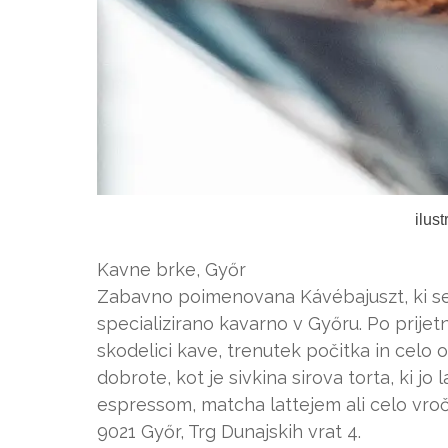
ilus
Kavne brke, Győr
Zabavno poimenovana Kávébajuszt, ki se 
specializirano kavarno v Győru. Po prije
skodelici kave, trenutek počitka in celo 
dobrote, kot je sivkina sirova torta, ki j
espressom, matcha lattejem ali celo vro
9021 Győr, Trg Dunajskih vrat 4.