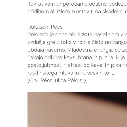
Tokrat vam priporočamo odlične podeže
oddihom ali izletom ustaviti na skodelici 
Rokusch, Pécs
Rokusch je decembra 2018 našel dom v o
vzdušje gre z roko v roki s čisto notranjos
obdaja kavarno. Mladostna energija se zd
čakajo odlične kave, hrana in pijača, ki j
gostoljubnost in strast do kave. In pika n
rastlinskega mleka in nebeških tort.
7624 Pécs, ulica Rókus 7.