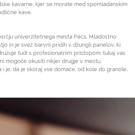
lske kavarne, kjer se morate med spomladanskim
odlične kave.
srčju univerzitetnega mesta Pécs. Mladostno
tjo in je svež barvni pridih v džungli panelov, ki
ružuje tudi s profesionalnim pristopom: tukaj vas
e ni mogoče okusiti nikjer drugje v mestu,
a i je, da je skoraj vse domače, od kole do granole,