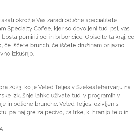
skati okrožje Vas zaradi odlične specialitete
Specialty Coffee, kjer so dovoljeni tudi psi, vas
i bosta pomirili oči in brbončice. Obiščite ta kraj, če
 če iščete brunch, če iščete družinam prijazno
vno izkušnjo.
ra 2023, ko je Veled Teljes v Székesfehérvárju na
mske izkušnje lahko uživate tudi v programih v
je in odlične brunche. Veled Teljes, oživljen s
 pa naj gre za pecivo, zajtrke, ki hranijo telo in
/A