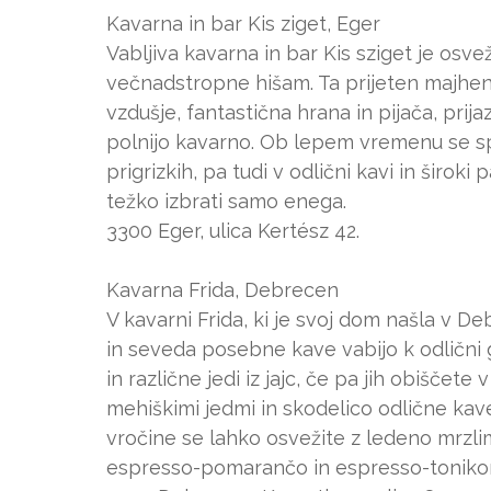
Kavarna in bar Kis ziget, Eger
Vabljiva kavarna in bar Kis sziget je osve
večnadstropne hišam. Ta prijeten majhen 
vzdušje, fantastična hrana in pijača, prij
polnijo kavarno. Ob lepem vremenu se spla
prigrizkih, pa tudi v odlični kavi in širo
težko izbrati samo enega.
3300 Eger, ulica Kertész 42.
Kavarna Frida, Debrecen
V kavarni Frida, ki je svoj dom našla v Deb
in seveda posebne kave vabijo k odlični g
in različne jedi iz jajc, če pa jih obiščete
mehiškimi jedmi in skodelico odlične kav
vročine se lahko osvežite z ledeno mrzlim
espresso-pomarančo in espresso-toniko