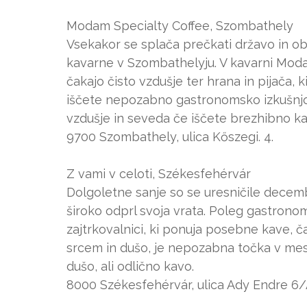
Modam Specialty Coffee, Szombathely
Vsekakor se splača prečkati državo in obi
kavarne v Szombathelyju. V kavarni Modam 
čakajo čisto vzdušje ter hrana in pijača, k
iščete nepozabno gastronomsko izkušnjo,
vzdušje in seveda če iščete brezhibno ka
9700 Szombathely, ulica Kőszegi. 4.
Z vami v celoti, Székesfehérvár
Dolgoletne sanje so se uresničile decemb
široko odprl svoja vrata. Poleg gastrono
zajtrkovalnici, ki ponuja posebne kave, ča
srcem in dušo, je nepozabna točka v mestu,
dušo, ali odlično kavo.
8000 Székesfehérvár, ulica Ady Endre 6