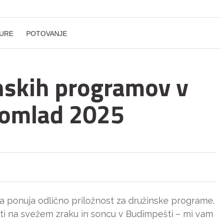
URE
POTOVANJE
inskih programov v
pomlad 2025
va ponuja odlično priložnost za družinske programe.
ati na svežem zraku in soncu v Budimpešti – mi vam