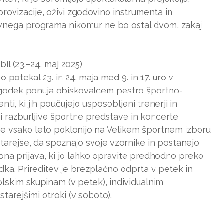
provizacije, oživi zgodovino instrumenta in
ivnega programa nikomur ne bo ostal dvom, zakaj
bil (23.–24. maj 2025)
bo potekal 23. in 24. maja med 9. in 17. uro v
godek ponuja obiskovalcem pestro športno-
i, ki jih poučujejo usposobljeni trenerji in
udi razburljive športne predstave in koncerte
e vsako leto poklonijo na Velikem športnem izboru
 starejše, da spoznajo svoje vzornike in postanejo
ebna prijava, ki jo lahko opravite predhodno preko
dka. Prireditev je brezplačno odprta v petek in
lskim skupinam (v petek), individualnim
tarejšimi otroki (v soboto).