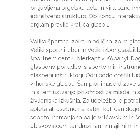
priljubljena orgelska dela in virtuozne im
edinstveno strukturo. Ob koncu interakt
orglam pravijo kraljica glasbil.
Velika športna izbira in odlična izbira glas
Veliki športni izbor in Veliki izbor glasbil 
športnem centru Merkapt v Kőbányi. Do
glasbeno ponudbo, s športom in instrument
glasbeni inštruktorji. Odri bodo gostili t
vrhunske glasbe. Šampioni naše države s
in s tem ustvarijo priložnost za mlade in
življenjska izkušnja. Za udeležbo je potr
spleta ali osebno na kateri koli dan dogo
soboto, namenjena pa je vrtčevskim in šo
obiskovalcem ter družinam z majhnimi in s