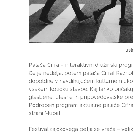
ilus
Palača Cifra – interaktivni družinski progr
Če je nedelja, potem palača Cifra! Razno
dopoldne v navdihujočem kulturnem okolj
vsakem kotičku stavbe. Kaj lahko pričaku
glasbene, plesne in pripovedovalske pred
Podroben program aktualne palače Cifra
strani Müpa!
Festival zajčkovega petja se vrača – veli