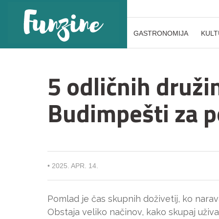
GASTRONOMIJA
KULT
5 odličnih druž
Budimpešti za 
•
2025. APR. 14.
Pomlad je čas skupnih doživetij, ko nara
Obstaja veliko načinov, kako skupaj uživ