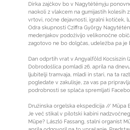
Dirka zajčkov bo v Nagytétényju ponovno
naokoli z vlakcem na gumijastih kolesih z 
vrtovi, ročne dejavnosti, igralni kotiček,
Odra skupnosti Cziffra György Nagytétén
medenjakov podoživijo velikonočne obič
zagotovo ne bo dolgčas, udeležba pa je 
Dan odprtih vrat v Angyalföld Kocsiszín (2
Dobrodošlica pomladi 26. aprila na dnevu 
ljubitelji tramvaja, mladi in stari, na ta ra
pogledate v zakulisje, za vas pa pripravl
podrobnosti se splača spremljati Faceboo
Družinska orgelska ekspedicija // Müpa Bu
Je več stikal v pilotski kabini nadzvočneg
Müpe? László Fassang, stalni organist Mü
aprila odgovoril na to vprašanje. Predstav