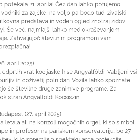
 potekala 21. aprila! Čez dan lahko potujemo
vodniki za zajčke, na voljo pa bodo tudi živalski
 lutkovna predstava in voden ogled znotraj zidov
yi. Še več, najmlajši lahko med okraševanjem
aje. Zahvaljujoč številnim programom vam
brezplačna!
6. april 2025)
odprtih vrat kočijaške hiše Angyalföldi! Vabljeni vsi
zburljiv in doživetij poln dan. Vozila lahko spoznate,
jajo še številne druge zanimive programe. Za
k stran Angyalföldi Kocsiszín!
dapest (27. april 2025)
a letala ali na konzoli mogočnih orgel, ki so simbol
pe in profesor na pariškem konservatoriju, bo 27.
itev, ki jo spremljajo spektakularna projekcija,