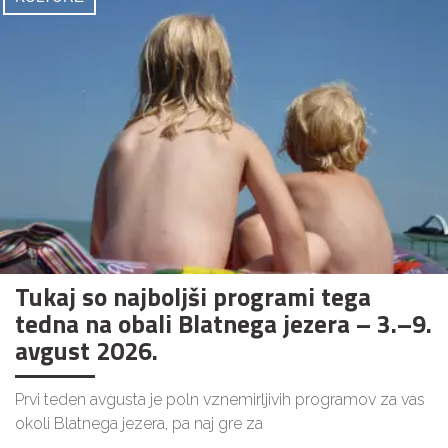
Tukaj so najboljši programi tega
tedna na obali Blatnega jezera – 3.–9.
avgust 2026.
Prvi teden avgusta je poln vznemirljivih programov za vas
okoli Blatnega jezera, pa naj gre za