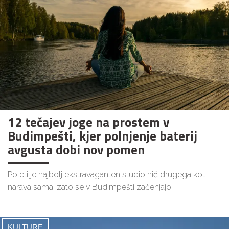
12 tečajev joge na prostem v
Budimpešti, kjer polnjenje baterij
avgusta dobi nov pomen
Poleti je najbolj ekstravaganten studio nič drugega kot
narava sama, zato se v Budimpešti začenjajo
KULTURE