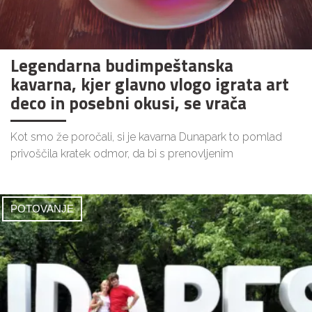
Legendarna budimpeštanska
kavarna, kjer glavno vlogo igrata art
deco in posebni okusi, se vrača
Kot smo že poročali, si je kavarna Dunapark to pomlad
privoščila kratek odmor, da bi s prenovljenim
POTOVANJE