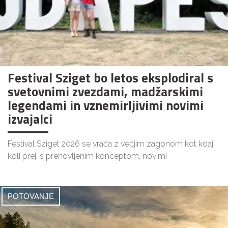
Festival Sziget bo letos eksplodiral s
svetovnimi zvezdami, madžarskimi
legendami in vznemirljivimi novimi
izvajalci
Festival Sziget 2026 se vrača z večjim zagonom kot kdaj
koli prej: s prenovljenim konceptom, novimi
POTOVANJE