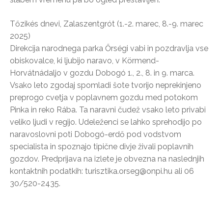
Tőzikés dnevi, Zalaszentgrót (1.-2. marec, 8.-9. marec
2025)
Direkcija narodnega parka Őrségi vabi in pozdravlja vse
obiskovalce, ki ljubijo naravo, v Körmend-
Horvátnádaljo v gozdu Dobogó 1., 2., 8. in 9. marca.
Vsako leto zgodaj spomladi šote tvorijo neprekinjeno
preprogo cvetja v poplavnem gozdu med potokom
Pinka in reko Rába. Ta naravni čudež vsako leto privabi
veliko ljudi v regijo. Udeleženci se lahko sprehodijo po
naravoslovni poti Dobogó-erdő pod vodstvom
specialista in spoznajo tipične divje živali poplavnih
gozdov. Predprijava na izlete je obvezna na naslednjih
kontaktnih podatkih: turisztika.orseg@onpi.hu ali 06
30/520-2435.