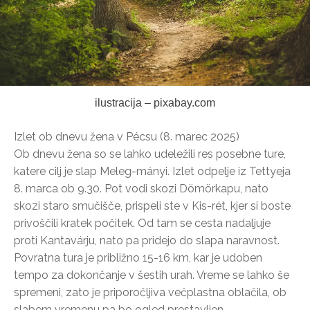
ilustracija – pixabay.com
Izlet ob dnevu žena v Pécsu (8. marec 2025)
Ob dnevu žena so se lahko udeležili res posebne ture,
katere cilj je slap Meleg-mányi. Izlet odpelje iz Tettyeja
8. marca ob 9.30. Pot vodi skozi Dömörkapu, nato
skozi staro smučišče, prispeli ste v Kis-rét, kjer si boste
privoščili kratek počitek. Od tam se cesta nadaljuje
proti Kantavárju, nato pa pridejo do slapa naravnost.
Povratna tura je približno 15-16 km, kar je udoben
tempo za dokončanje v šestih urah. Vreme se lahko še
spremeni, zato je priporočljiva večplastna oblačila, ob
slabem vremenu pa bo ogled prestavljen.