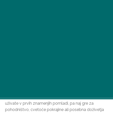
Marca narava zaživi in ponuja popolno priložnost za
odkrivanje njenih lepot. Zbrali smo pet posebnih
programov blizu narave, med katerimi lahko od blizu
uživate v prvih znamenjih pomladi, pa naj gre za
pohodništvo, cvetoče pokrajine ali posebna doživetja