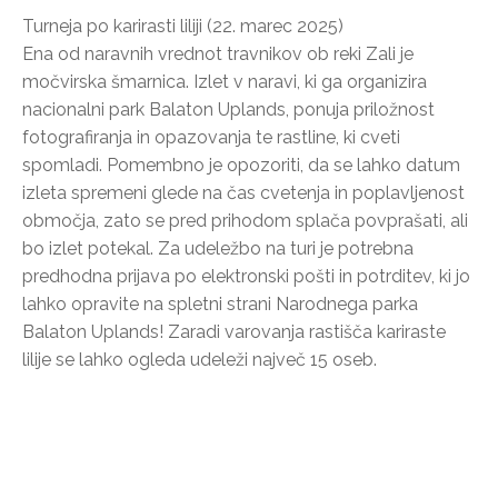
Turneja po karirasti liliji (22. marec 2025)
Ena od naravnih vrednot travnikov ob reki Zali je
močvirska šmarnica. Izlet v naravi, ki ga organizira
nacionalni park Balaton Uplands, ponuja priložnost
fotografiranja in opazovanja te rastline, ki cveti
spomladi. Pomembno je opozoriti, da se lahko datum
izleta spremeni glede na čas cvetenja in poplavljenost
območja, zato se pred prihodom splača povprašati, ali
bo izlet potekal. Za udeležbo na turi je potrebna
predhodna prijava po elektronski pošti in potrditev, ki jo
lahko opravite na spletni strani Narodnega parka
Balaton Uplands! Zaradi varovanja rastišča kariraste
lilije se lahko ogleda udeleži največ 15 oseb.