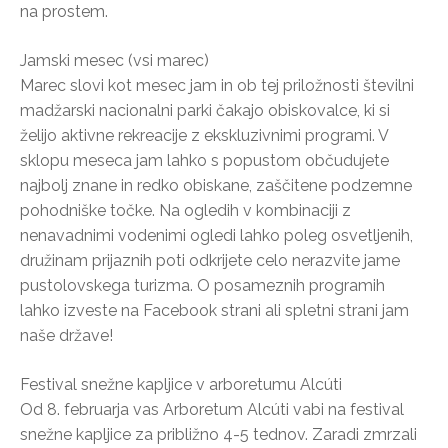
na prostem.
Jamski mesec (vsi marec)
Marec slovi kot mesec jam in ob tej priložnosti številni
madžarski nacionalni parki čakajo obiskovalce, ki si
želijo aktivne rekreacije z ekskluzivnimi programi. V
sklopu meseca jam lahko s popustom občudujete
najbolj znane in redko obiskane, zaščitene podzemne
pohodniške točke. Na ogledih v kombinaciji z
nenavadnimi vodenimi ogledi lahko poleg osvetljenih,
družinam prijaznih poti odkrijete celo nerazvite jame
pustolovskega turizma. O posameznih programih
lahko izveste na Facebook strani ali spletni strani jam
naše države!
Festival snežne kapljice v arboretumu Alcúti
Od 8. februarja vas Arboretum Alcúti vabi na festival
snežne kapljice za približno 4-5 tednov. Zaradi zmrzali