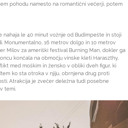
etnem pohodu namesto na romantični večerji, potem
 se nahaja le 40 minut vožnje od Budimpešte in stoji
adi. Monumentalno, 16 metrov dolgo in 10 metrov
er Milov za ameriški festival Burning Man, dokler ga
a koncu končala na območju vinske kleti Haraszthy.
flikt med moškim in žensko v obliki dveh figur, ki
em ko sta otroka v njiju, obrnjena drug proti
ti. Atrakcija je zvečer deležna tudi posebne
 v temi.