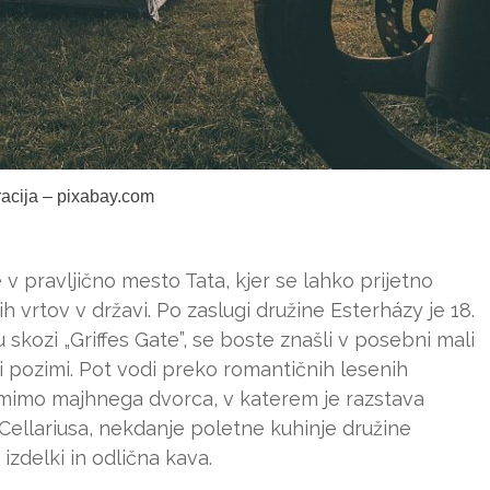
tracija – pixabay.com
v pravljično mesto Tata, kjer se lahko prijetno
 vrtov v državi. Po zaslugi družine Esterházy je 18.
u skozi „Griffes Gate”, se boste znašli v posebni mali
di pozimi. Pot vodi preko romantičnih lesenih
 mimo majhnega dvorca, v katerem je razstava
ellariusa, nekdanje poletne kuhinje družine
izdelki in odlična kava.