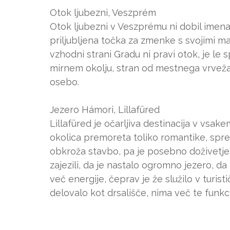
Otok ljubezni, Veszprém
Otok ljubezni v Veszprému ni dobil imena
priljubljena točka za zmenke s svojimi m
vzhodni strani Gradu ni pravi otok, je le sp
mirnem okolju, stran od mestnega vrveža,
osebo.
Jezero Hámori, Lillafüred
Lillafüred je očarljiva destinacija v vsak
okolica premoreta toliko romantike, spr
obkroža stavbo, pa je posebno doživetje
zajezili, da je nastalo ogromno jezero, da
več energije, čeprav je že služilo v turis
delovalo kot drsališče, nima več te funkci