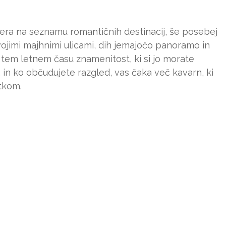
era na seznamu romantičnih destinacij, še posebej
svojimi majhnimi ulicami, dih jemajočo panoramo in
 tem letnem času znamenitost, ki si jo morate
in ko občudujete razgled, vas čaka več kavarn, ki
tkom.