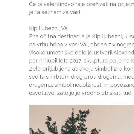
Če bi valentinovo raje preživeli na prij
je ta seznam za vas!
Kip ljubezni, Vál
Ena očitna destinacija je Kip ljubezni, ki
na vrhu hriba v vasi Vál, obdan z vinogr
visoko umetniško delo je ustvaril Alexand
par ni kupil leta 2017, skulptura pa je n
Zelo priljubljena atrakcija simbolizira kon
sedita s hrbtom drug proti drugemu, medt
drugemu, simbol nedolžnosti in povezanos
osvetlitve, zato jo je vredno obiskati tudi