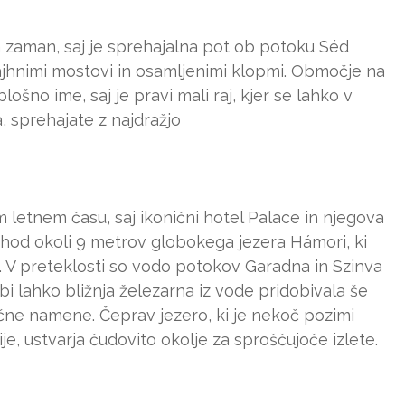
 zaman, saj je sprehajalna pot ob potoku Séd
ajhnimi mostovi in osamljenimi klopmi. Območje na
lošno ime, saj je pravi mali raj, kjer se lahko v
 sprehajate z najdražjo
em letnem času, saj ikonični hotel Palace in njegova
ehod okoli 9 metrov globokega jezera Hámori, ki
. V preteklosti so vodo potokov Garadna in Szinva
 bi lahko bližnja železarna iz vode pridobivala še
tične namene. Čeprav jezero, ki je nekoč pozimi
je, ustvarja čudovito okolje za sproščujoče izlete.