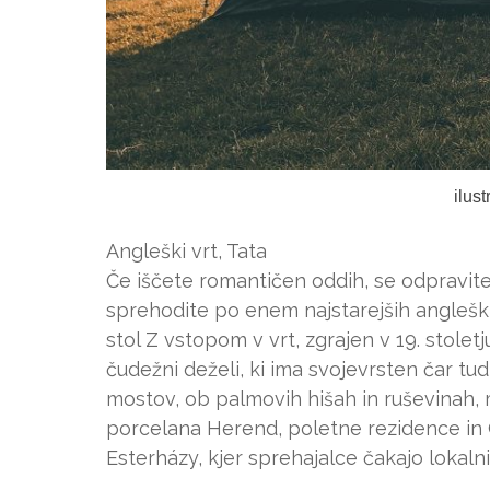
ilus
Angleški vrt, Tata
Če iščete romantičen oddih, se odpravite 
sprehodite po enem najstarejših angleških
stol Z vstopom v vrt, zgrajen v 19. stoletj
čudežni deželi, ki ima svojevrsten čar tu
mostov, ob palmovih hišah in ruševinah,
porcelana Herend, poletne rezidence in C
Esterházy, kjer sprehajalce čakajo lokalni 