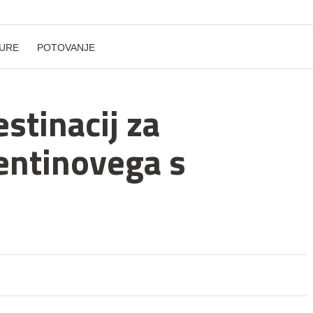
URE
POTOVANJE
stinacij za
entinovega s