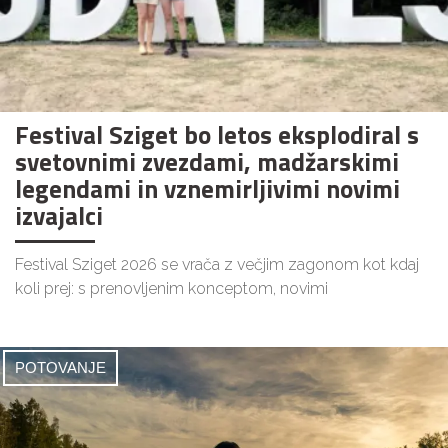
Festival Sziget bo letos eksplodiral s
svetovnimi zvezdami, madžarskimi
legendami in vznemirljivimi novimi
izvajalci
Festival Sziget 2026 se vrača z večjim zagonom kot kdaj
koli prej: s prenovljenim konceptom, novimi
POTOVANJE