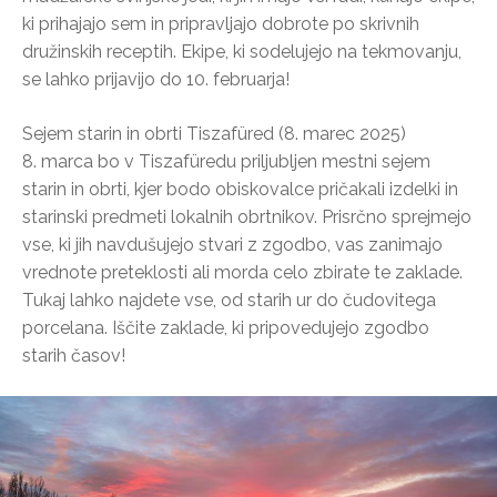
ki prihajajo sem in pripravljajo dobrote po skrivnih
družinskih receptih. Ekipe, ki sodelujejo na tekmovanju,
se lahko prijavijo do 10. februarja!
Sejem starin in obrti Tiszafüred (8. marec 2025)
8. marca bo v Tiszafüredu priljubljen mestni sejem
starin in obrti, kjer bodo obiskovalce pričakali izdelki in
starinski predmeti lokalnih obrtnikov. Prisrčno sprejmejo
vse, ki jih navdušujejo stvari z zgodbo, vas zanimajo
vrednote preteklosti ali morda celo zbirate te zaklade.
Tukaj lahko najdete vse, od starih ur do čudovitega
porcelana. Iščite zaklade, ki pripovedujejo zgodbo
starih časov!