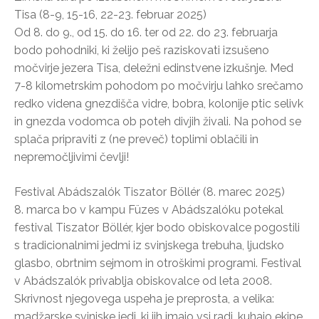
Tisa (8-9, 15-16, 22-23. februar 2025)
Od 8. do 9., od 15. do 16. ter od 22. do 23. februarja
bodo pohodniki, ki želijo peš raziskovati izsušeno
močvirje jezera Tisa, deležni edinstvene izkušnje. Med
7-8 kilometrskim pohodom po močvirju lahko srečamo
redko videna gnezdišča vidre, bobra, kolonije ptic selivk
in gnezda vodomca ob poteh divjih živali. Na pohod se
splača pripraviti z (ne preveč) toplimi oblačili in
nepremočljivimi čevlji!
Festival Abádszalók Tiszator Böllér (8. marec 2025)
8. marca bo v kampu Füzes v Abádszalóku potekal
festival Tiszator Böllér, kjer bodo obiskovalce pogostili
s tradicionalnimi jedmi iz svinjskega trebuha, ljudsko
glasbo, obrtnim sejmom in otroškimi programi. Festival
v Abádszalók privablja obiskovalce od leta 2008.
Skrivnost njegovega uspeha je preprosta, a velika:
madžarske svinjske jedi, ki jih imajo vsi radi, kuhajo ekipe,