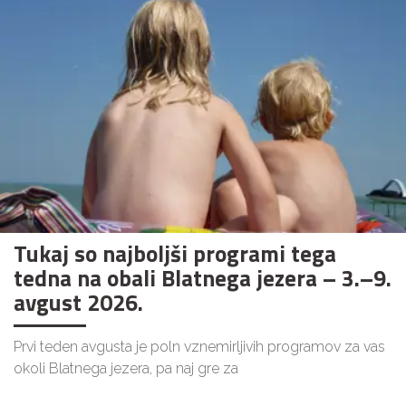
Tukaj so najboljši programi tega
tedna na obali Blatnega jezera – 3.–9.
avgust 2026.
Prvi teden avgusta je poln vznemirljivih programov za vas
okoli Blatnega jezera, pa naj gre za