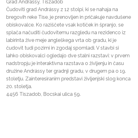
Grad Andrássy, Tiszadob
Čudoviti grad Andrássy z 12 stolpi, ki se nahaja na
bregovih reke Tise, je prenovljen in pričakuje navdušene
obiskovalce. Ko raziščete vsak kotiček in špranjo, se
splača načuditi čudovitemu razgledu na rezidenco iz
labirinta žive meje angleškega vrta ob gradu, ki je
čudovit tudi pozimi in zgodaj spomladi. V stavbi si
lahko obiskovalci ogledajo dve stalni razstavi: v prvem
nadstropju je interaktivna razstava o življenju in času
družine Andrássy ter gradnji gradu, v drugem pa o 19.
stoletju. Zainteresiranim predstavi življenjski slog konca
20. stoletja.
4456 Tiszadob, Bocskai ulica 59.