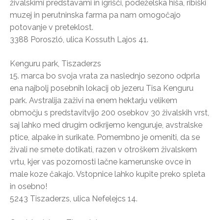
živalskimi predstavami in igrišči, podeželska hiša, ribiški
muzej in perutninska farma pa nam omogočajo
potovanje v preteklost.
3388 Poroszló, ulica Kossuth Lajos 41.
Kenguru park, Tiszaderzs
15. marca bo svoja vrata za naslednjo sezono odprla
ena najbolj posebnih lokacij ob jezeru Tisa Kenguru
park. Avstralija zaživi na enem hektarju velikem
območju s predstavitvijo 200 osebkov 30 živalskih vrst,
saj lahko med drugim odkrijemo kenguruje, avstralske
ptice, alpake in surikate. Pomembno je omeniti, da se
živali ne smete dotikati, razen v otroškem živalskem
vrtu, kjer vas pozornosti lačne kamerunske ovce in
male koze čakajo. Vstopnice lahko kupite preko spleta
in osebno!
5243 Tiszaderzs, ulica Nefelejcs 14.