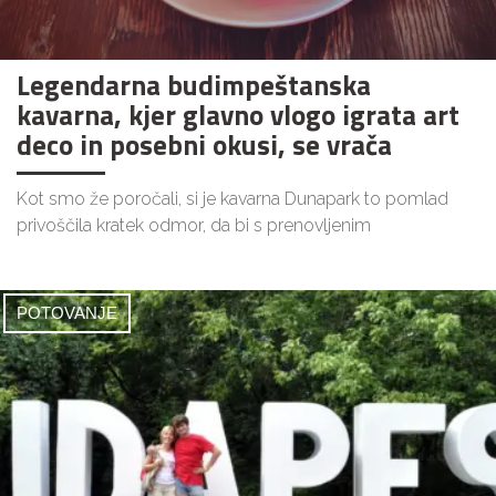
Legendarna budimpeštanska
kavarna, kjer glavno vlogo igrata art
deco in posebni okusi, se vrača
Kot smo že poročali, si je kavarna Dunapark to pomlad
privoščila kratek odmor, da bi s prenovljenim
POTOVANJE