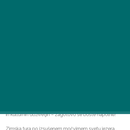
Jezero Tisa ponuja razburljive programe za ljubitelje
narave in tiste, ki iščejo sprostitev tudi izven sezone.
Odkrijte skrivnosti izsušenih močvirij, obiščite posebne
znamenitosti regije ali uživajte v lokalnih gastronomskih
in kulturnih doživetjih – zagotovo se boste napolnili!
Zimska tura po izsušenem močvirnem svetu jezera