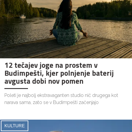
12 tečajev joge na prostem v
Budimpešti, kjer polnjenje baterij
avgusta dobi nov pomen
Poleti je najbolj ekstravaganten studio nič drugega kot
narava sama, zato se v Budimpešti začenjajo
KULTURE