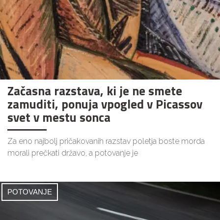
Začasna razstava, ki je ne smete
zamuditi, ponuja vpogled v Picassov
svet v mestu sonca
Za eno najbolj pričakovanih razstav poletja boste morda
morali prečkati državo, a potovanje je
POTOVANJE