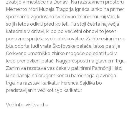
zvabijo v mestece na Donavi. Na razstavnem prostoru
Memento Mori Muzeja Tragorja Ignáca lahko na primer
spoznamo zgodovino svetovno znanih mumij Vác, ki
so jih letos odkrili pred 30 leti. Tu stoji četrta največja
katedrala v državi, ki bo po večletni obnovi to jesen
ponovno sprejela svoje obiskovalce. Zainteresiranim so
bila odprta tudi vrata Škofovske palače, letos pa si je
Cerkveno umetniško zbirko mogoče ogledati tudi v
lepo prenovljeni palači Nagyprésposti na glavnem trgu.
Zanimiva razstava vas čaka v patinirani Pannóniji Ház,
ki se nahaja na drugem koncu baročnega glavnega
trga: na razstavi karikatur Ferenca Sajdika bo
predstavljenih več kot 150 karikatur.
Več info: visitvac.hu