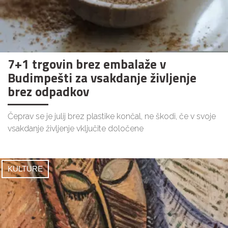
7+1 trgovin brez embalaže v
Budimpešti za vsakdanje življenje
brez odpadkov
Čeprav se je julij brez plastike končal, ne škodi, če v svoje
vsakdanje življenje vključite določene
KULTURE