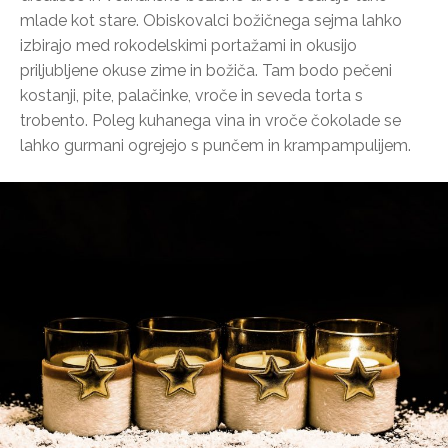
mlade kot stare. Obiskovalci božičnega sejma lahko
izbirajo med rokodelskimi portažami in okusijo
priljubljene okuse zime in božiča. Tam bodo pečeni
kostanji, pite, palačinke, vroče in seveda torta s
trobento. Poleg kuhanega vina in vroče čokolade se
lahko gurmani ogrejejo s punčem in krampampulijem.