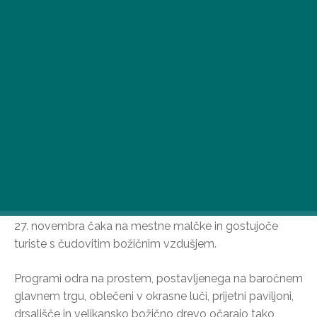
Eno najbolj očarljivih majhnih mest v državi, Vác, že od
27. novembra čaka na mestne malčke in gostujoče
turiste s čudovitim božičnim vzdušjem.
Programi odra na prostem, postavljenega na baročnem
glavnem trgu, oblečeni v okrasne luči, prijetni paviljoni,
drsališče in velikansko božično drevo očarajo tako