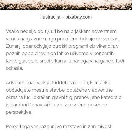
ilustracija – pixabay.com
Vsako nedeljo ob 17. uri bo na orjaškem adventnem
vencu na glavnem trgu praznično bdenje ob svečah.
Zunanji oder oživljajo otroški programi ob vikendih, v
poznih popoldnevih pa lahko uživamo v koncertih
lahke glasbe, ki sredi srkanja kuhanega vina ganejo tudi
odrasle.
Adventni mali vlak je tudi letos na poti, kjer lahko
občudujete mestne stavbe, oblečene v adventne
okrasne luči, okrašen glavni trg, prenovljeno katedralo
in čarobni Donavski Corzo iz resnično posebne
perspektive!
Poleg tega vas razburljive razstave in zanimivosti