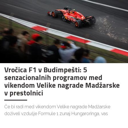
Vročica F1 v Budimpešti: 5
senzacionalnih programov med
vikendom Velike nagrade Madžarske
v prestolnici
Če bi radi med vikendom Velike nagrade Madžarske
doživeli vzdušje Formule 1 zunaj Hungaroringa, vas