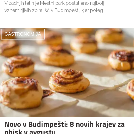
V zadnjih letih je Mestni park postal eno najbolj
vznemirljivih zbirališč v Budimpešti, kjer poleg
GASTRONOMIJA
Novo v Budimpešti: 8 novih krajev za
obisk v avgustu