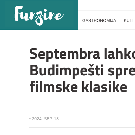
GASTRONOMIJA
KULT
Septembra lahko
Budimpešti spr
filmske klasike
•
2024. SEP. 13.