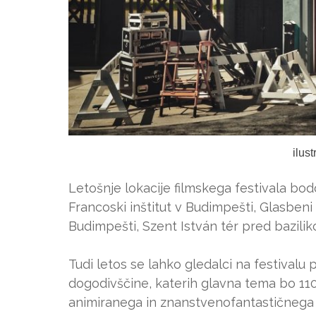
ilus
Letošnje lokacije filmskega festivala bod
Francoski inštitut v Budimpešti, Glasbeni
Budimpešti, Szent István tér pred bazilik
Tudi letos se lahko gledalci na festivalu
dogodivščine, katerih glavna tema bo 110
animiranega in znanstvenofantastičnega 