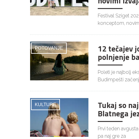
novimi izvaj
Festival Sziget 20
konceptom, novim
12 tečajev 
POTOVANJE
polnjenje b
Poleti je najbolj 
Budimpešti začenj
Tukaj so naj
KULTURE
Blatnega je
Prvi teden avgusta
pa naj gre za