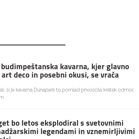
budimpeštanska kavarna, kjer glavno
 art deco in posebni okusi, se vrača
i, si je kavarna Dunapark to pomlad privoščila kratek odmor,
im
get bo letos eksplodiral s svetovnimi
adžarskimi legendami in vznemirljivimi