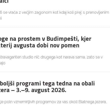
alci
26 se vrača z večjim zagonom kot kdaj koli prej: s prenovljenim
i
joge na prostem v Budimpešti, kjer
aterij avgusta dobi nov pomen
ekstravaganten studio nič drugega kot narava sama, zato se v
ajo
boljši programi tega tedna na obali
zera – 3.–9. avgust 2026.
 je poln vznemirljivih programov za vas okoli Blatnega jezera,