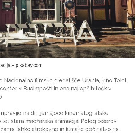
tracija – pixabay.com
o Nacionalno filmsko gledališče Uránia, kino Toldi,
 center v Budimpešti in ena najlepših točk v
o.
 pripravijo na dih jemajoče kinematografske
 let stara madžarska animacija. Poleg biserov
žanra lahko strokovno in filmsko občinstvo na