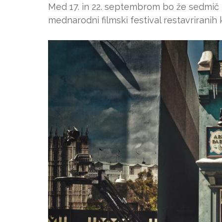
Med 17. in 22. septembrom bo že sedmič 
mednarodni filmski festival restavriranih k