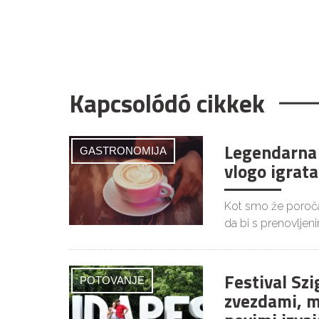
Kapcsolódó cikkek
Legendarna 
GASTRONOMIJA
vlogo igrata
Kot smo že poročal
da bi s prenovljen
Festival Szi
POTOVANJE
zvezdami, m