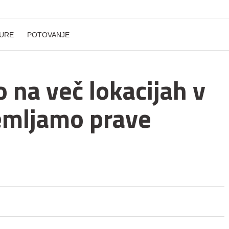
URE
POTOVANJE
 na več lokacijah v
emljamo prave