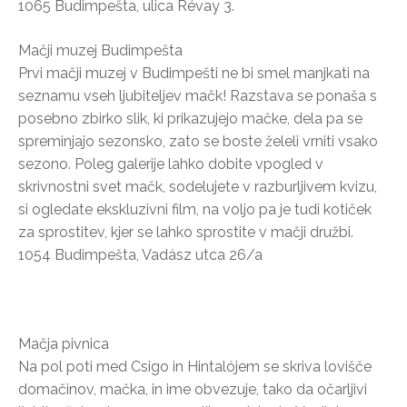
1065 Budimpešta, ulica Révay 3.
Mačji muzej Budimpešta
Prvi mačji muzej v Budimpešti ne bi smel manjkati na
seznamu vseh ljubiteljev mačk! Razstava se ponaša s
posebno zbirko slik, ki prikazujejo mačke, dela pa se
spreminjajo sezonsko, zato se boste želeli vrniti vsako
sezono. Poleg galerije lahko dobite vpogled v
skrivnostni svet mačk, sodelujete v razburljivem kvizu,
si ogledate ekskluzivni film, na voljo pa je tudi kotiček
za sprostitev, kjer se lahko sprostite v mačji družbi.
1054 Budimpešta, Vadász utca 26/a
Mačja pivnica
Na pol poti med Csigo in Hintalójem se skriva lovišče
domačinov, mačka, in ime obvezuje, tako da očarljivi