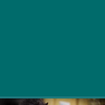
Kdor ima rad mačke, ne more biti slab človek – pravi
moder pregovor, ljubiteljem mačk pa tudi v Budimpešti
ni treba dolgčas, saj jih čakajo številne razburljive
zanimivosti in programi.