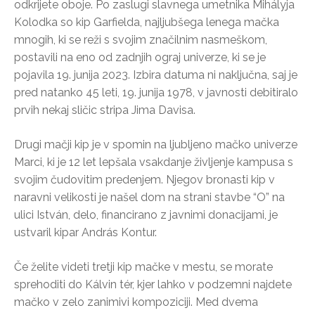
odkrijete oboje. Po zaslugi slavnega umetnika Mihályja
Kolodka so kip Garfielda, najljubšega lenega mačka
mnogih, ki se reži s svojim značilnim nasmeškom,
postavili na eno od zadnjih ograj univerze, ki se je
pojavila 19. junija 2023. Izbira datuma ni naključna, saj je
pred natanko 45 leti, 19. junija 1978, v javnosti debitiralo
prvih nekaj sličic stripa Jima Davisa.
Drugi mačji kip je v spomin na ljubljeno mačko univerze
Marci, ki je 12 let lepšala vsakdanje življenje kampusa s
svojim čudovitim predenjem. Njegov bronasti kip v
naravni velikosti je našel dom na strani stavbe “O” na
ulici István, delo, financirano z javnimi donacijami, je
ustvaril kipar András Kontur.
Če želite videti tretji kip mačke v mestu, se morate
sprehoditi do Kálvin tér, kjer lahko v podzemni najdete
mačko v zelo zanimivi kompoziciji. Med dvema