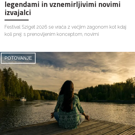
legendami in vznemirljivimi novimi
izvajalci
Festival Sziget 2026 se vrača z večjim zagonom kot kdaj
koli prej: s prenovljenim konceptom, novimi
POTOVANJE