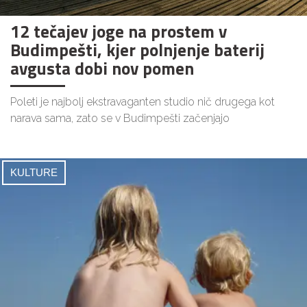
12 tečajev joge na prostem v
Budimpešti, kjer polnjenje baterij
avgusta dobi nov pomen
Poleti je najbolj ekstravaganten studio nič drugega kot
narava sama, zato se v Budimpešti začenjajo
KULTURE