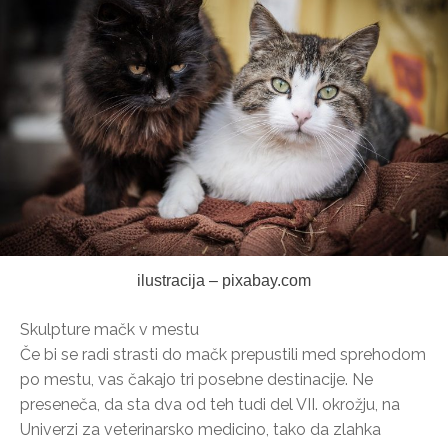
ilustracija – pixabay.com
Skulpture mačk v mestu
Če bi se radi strasti do mačk prepustili med sprehodom
po mestu, vas čakajo tri posebne destinacije. Ne
preseneča, da sta dva od teh tudi del VII. okrožju, na
Univerzi za veterinarsko medicino, tako da zlahka