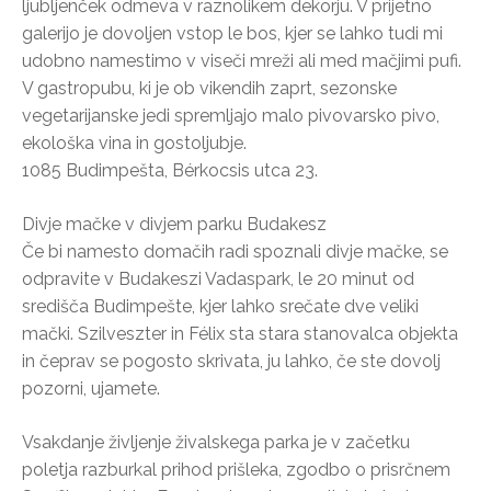
ljubljenček odmeva v raznolikem dekorju. V prijetno
galerijo je dovoljen vstop le bos, kjer se lahko tudi mi
udobno namestimo v viseči mreži ali med mačjimi pufi.
V gastropubu, ki je ob vikendih zaprt, sezonske
vegetarijanske jedi spremljajo malo pivovarsko pivo,
ekološka vina in gostoljubje.
1085 Budimpešta, Bérkocsis utca 23.
Divje mačke v divjem parku Budakesz
Če bi namesto domačih radi spoznali divje mačke, se
odpravite v Budakeszi Vadaspark, le 20 minut od
središča Budimpešte, kjer lahko srečate dve veliki
mački. Szilveszter in Félix sta stara stanovalca objekta
in čeprav se pogosto skrivata, ju lahko, če ste dovolj
pozorni, ujamete.
Vsakdanje življenje živalskega parka je v začetku
poletja razburkal prihod prišleka, zgodbo o prisrčnem