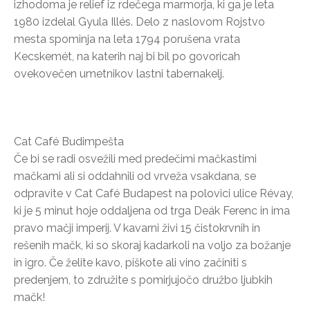
izhodoma je relief iz rdečega marmorja, ki ga je leta
1980 izdelal Gyula Illés. Delo z naslovom Rojstvo
mesta spominja na leta 1794 porušena vrata
Kecskemét, na katerih naj bi bil po govoricah
ovekovečen umetnikov lastni tabernakelj.
Cat Café Budimpešta
Če bi se radi osvežili med predečimi mačkastimi
mačkami ali si oddahnili od vrveža vsakdana, se
odpravite v Cat Café Budapest na polovici ulice Révay,
ki je 5 minut hoje oddaljena od trga Deák Ferenc in ima
pravo mačji imperij. V kavarni živi 15 čistokrvnih in
rešenih mačk, ki so skoraj kadarkoli na voljo za božanje
in igro. Če želite kavo, piškote ali vino začiniti s
predenjem, to združite s pomirjujočo družbo ljubkih
mačk!