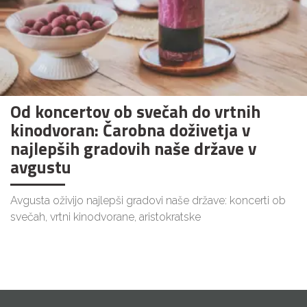
Od koncertov ob svečah do vrtnih
kinodvoran: Čarobna doživetja v
najlepših gradovih naše države v
avgustu
Avgusta oživijo najlepši gradovi naše države: koncerti ob
svečah, vrtni kinodvorane, aristokratske