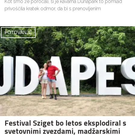
Kot smo že poročali, si je kavarna Dunapark to pomlad
privoščila kratek odmor, da bi s prenovljenim
POTOVANJE
Festival Sziget bo letos eksplodiral s
svetovnimi zvezdami, madžarskimi