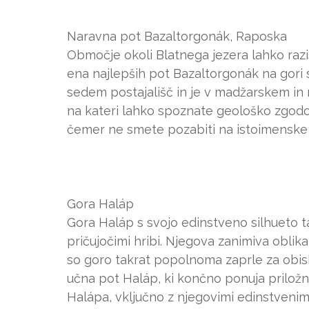
Naravna pot Bazaltorgonák, Raposka
Območje okoli Blatnega jezera lahko razi
ena najlepših pot Bazaltorgonák na gori sv
sedem postajališč in je v madžarskem in 
na kateri lahko spoznate geološko zgodovi
čemer ne smete pozabiti na istoimenske 
Gora Haláp
Gora Haláp s svojo edinstveno silhueto t
pričujočimi hribi. Njegova zanimiva oblika 
so goro takrat popolnoma zaprle za obis
učna pot Haláp, ki končno ponuja priložn
Halápa, vključno z njegovimi edinstvenim