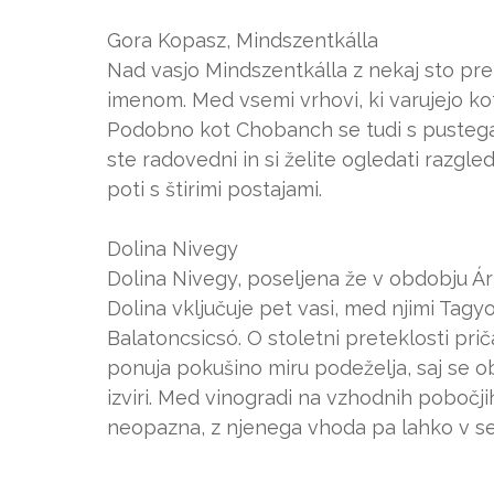
Gora Kopasz, Mindszentkálla
Nad vasjo Mindszentkálla z nekaj sto pre
imenom. Med vsemi vrhovi, ki varujejo kotl
Podobno kot Chobanch se tudi s pustega
ste radovedni in si želite ogledati razgle
poti s štirimi postajami.
Dolina Nivegy
Dolina Nivegy, poseljena že v obdobju Ár
Dolina vključuje pet vasi, med njimi Tagy
Balatoncsicsó. O stoletni preteklosti pri
ponuja pokušino miru podeželja, saj se ob
izviri. Med vinogradi na vzhodnih pobočji
neopazna, z njenega vhoda pa lahko v se