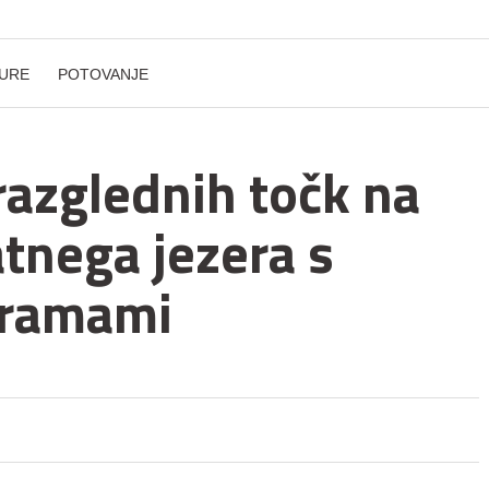
URE
POTOVANJE
razglednih točk na
atnega jezera s
oramami