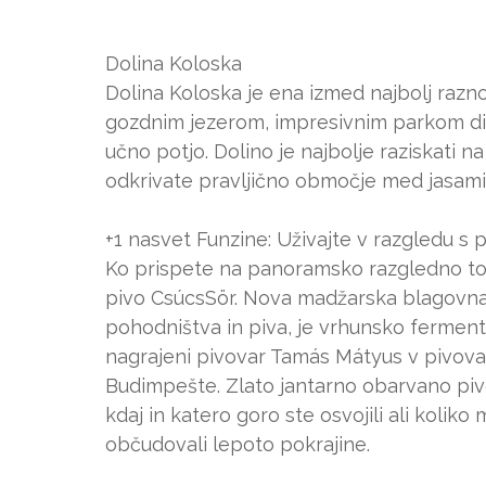
Dolina Koloska
Dolina Koloska je ena izmed najbolj razno
gozdnim jezerom, impresivnim parkom divji
učno potjo. Dolino je najbolje raziskati n
odkrivate pravljično območje med jasami
+1 nasvet Funzine: Uživajte v razgledu s
Ko prispete na panoramsko razgledno to
pivo CsúcsSör. Nova madžarska blagovna zna
pohodništva in piva, je vrhunsko fermenti
nagrajeni pivovar Tamás Mátyus v pivova
Budimpešte. Zlato jantarno obarvano piv
kdaj in katero goro ste osvojili ali koli
občudovali lepoto pokrajine.