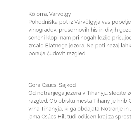
Kő orra, Várvölgy
Pohodniška pot iz Várvölgyja vas popelje 
vinogradov, prešernovih hiš in divjih goz
senčni klopi nam pri nogah ležijo pričujoč
zrcalo Blatnega jezera. Na poti nazaj lah
ponuja čudovit razgled.
Gora Csúcs, Sajkod
Od notranjega jezera v Tihanyju sledite z
razgled. Ob obisku mesta Tihany je hrib 
vrha Tihanyja, ki ga obdajata Notranje in 
jama Csúcs Hill tudi odličen kraj za sprost