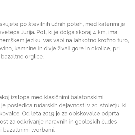
skujete po številnih učnih poteh, med katerimi je
etega Jurija. Pot, ki je dolga skoraj 4 km, ima
nemškem jeziku, vas vabi na lahkotno krožno turo,
no, kamnine in divje živali gore in okolice, pri
bazaltne orglice.
akoj izstopa med klasičnimi balatonskimi
je posledica rudarskih dejavnosti v 20. stoletju, ki
kovalce. Od leta 2019 je za obiskovalce odprta
ost za odkrivanje naravnih in geoloških čudes
i bazaltnimi tvorbami.