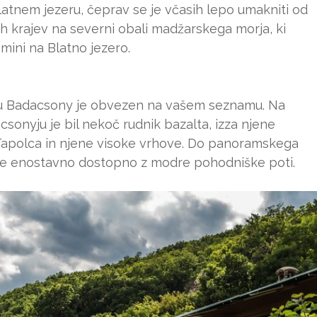
latnem jezeru, čeprav se je včasih lepo umakniti od
tih krajev na severni obali madžarskega morja, ki
ini na Blatno jezero.
aju Badacsony je obvezen na vašem seznamu. Na
onyju je bil nekoč rudnik bazalta, izza njene
 Tapolca in njene visoke vrhove. Do panoramskega
je enostavno dostopno z modre pohodniške poti.