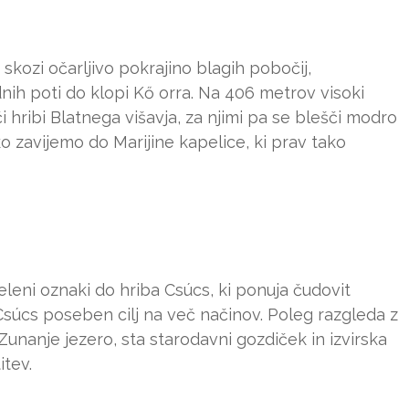
skozi očarljivo pokrajino blagih pobočij,
dnih poti do klopi Kő orra. Na 406 metrov visoki
i hribi Blatnega višavja, za njimi pa se blešči modro
ko zavijemo do Marijine kapelice, ki prav tako
eleni oznaki do hriba Csúcs, ki ponuja čudovit
Csúcs poseben cilj na več načinov. Poleg razgleda z
Zunanje jezero, sta starodavni gozdiček in izvirska
itev.