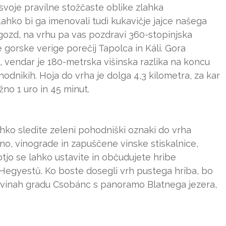
i svoje pravilne stožčaste oblike zlahka
Lahko bi ga imenovali tudi kukavičje jajce našega
 gozd, na vrhu pa vas pozdravi 360-stopinjska
gorske verige porečij Tapolca in Káli. Gora
 vendar je 180-metrska višinska razlika na koncu
ohodnikih. Hoja do vrha je dolga 4,3 kilometra, za kar
žno 1 uro in 45 minut.
ahko sledite zeleni pohodniški oznaki do vrha
no, vinograde in zapuščene vinske stiskalnice,
tjo se lahko ustavite in občudujete hribe
 Hegyestű. Ko boste dosegli vrh pustega hriba, bo
ševinah gradu Csobánc s panoramo Blatnega jezera,