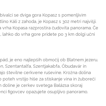
bivalci se dviga gora Kopasz s pomenljivim
ino Káli z zahoda, je Kopasz s 302 metri najvišji.
 vrha Kopasa razprostira čudovita panorama. Če
d, lahko do vrha gore pridete po 3 km dolgi učni
pád, je eno najlepših območij ob Blatnem jezeru.
on, Szentantalfa, Szentjakabfa, Óbudavár in
čajo številne cerkvene ruševine. Krožna dolina
 poteh vrstijo hiše za stiskanje vina in žuboreči
h doline je cerkev svetega Balázsa skoraj
nci figovcev opazujete osupljivo panoramo.