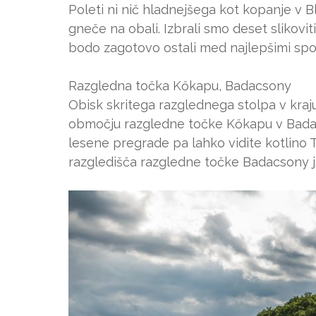
Poleti ni nič hladnejšega kot kopanje v B
gneče na obali. Izbrali smo deset slikovi
bodo zagotovo ostali med najlepšimi spom
Razgledna točka Kőkapu, Badacsony
Obisk skritega razglednega stolpa v kr
območju razgledne točke Kőkapu v Badacs
lesene pregrade pa lahko vidite kotlino
razgledišča razgledne točke Badacsony 