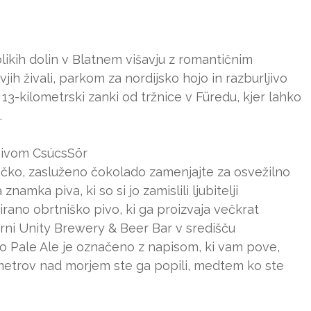
likih dolin v Blatnem višavju z romantičnim
h živali, parkom za nordijsko hojo in razburljivo
a 13-kilometrski zanki od tržnice v Füredu, kjer lahko
.
 pivom CsúcsSör
čko, zasluženo čokolado zamenjajte za osvežilno
mka piva, ki so si jo zamislili ljubitelji
rano obrtniško pivo, ki ga proizvaja večkrat
rni Unity Brewery & Beer Bar v središču
o Pale Ale je označeno z napisom, ki vam pove,
ko metrov nad morjem ste ga popili, medtem ko ste