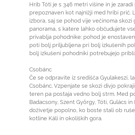
Hrib Tóti je s 346 metri višine in je zarad
prepoznaven kot najnižji med hribi prič. 
izbora, saj se pohod vije večinoma skozi
panorama, s katere lahko občudujete vse 
privablja pohodnike: pohod je enostaven,
poti bolj priljubljena pri bolj izkušenih p
bolj izkušeni pohodniki potrebujejo pribli
Csobánc
Če se odpravite iz središča Gyulakeszi, l
Csobánc. Vzpenjate se skozi divjo pokraji
teren pa postaja vedno bolj strm. Med po
Badacsony, Szent György, Tóti, Gulács in
doživetje popolno, ko boste stali ob ru
kotline Káli in okoliških gora.