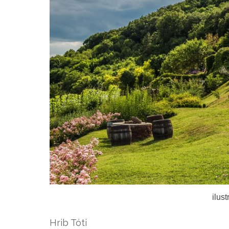
ilus
Hrib Tóti