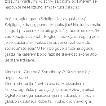
zdravim, hranljivim, »čistim« zajtrkom, ob katerem se
napolnite ne le fizično, ampak tudi psihično!
Večerni ogled gradu Szigliget (17. avgust 2024)
Szigliget je dragulj panonske pokrajine! No, tudi v mraku
in zgodaj zvečer, ko se prižgejo luči gradu in se okoliške
vasi kopajo v svetlobi. Pogled z obzidja starega gradu
je senzacionalen. Kakšen je bil sončni zahod v 16.
stoletju? stoletja? O tem bo govora tudi na ogledu
gradu, na katerem bodo razkrite skrivnosti skoraj 800
let stare trdnjave.
Kincsem – Cinema & Symphony // Keszthely (17.
avgust 2024)
Kino in simfonija, številka ena na Madžarskem
kinematografsko predvajanje glasbe v živo, je prišel.
Oglejte si enega najuspešnejših madžarskih filmov z
glasbo skladatelja Róberta Hrutke, ki jo v živo igra