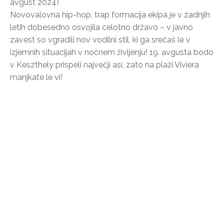
avgust 2024)
Novovalovna hip-hop, trap formacija ekipa je v zadnjih
letih dobesedno osvojila celotno državo – v javno
zavest so vgradili nov vodilni stil, ki ga srečaš le v
izjemnih situacijah v nočnem življenju! 19. avgusta bodo
v Keszthely prispeli največji asi, zato na plaži Viviera
manjkate le vi!