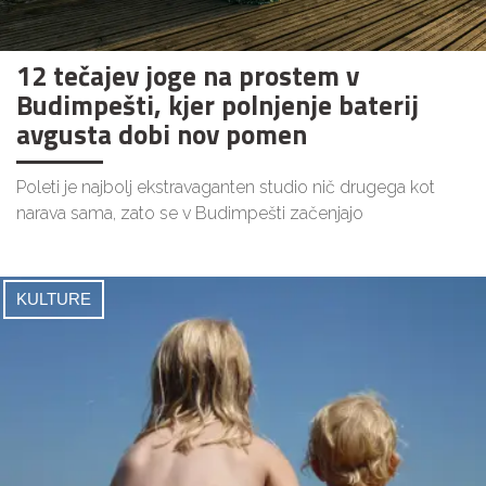
12 tečajev joge na prostem v
Budimpešti, kjer polnjenje baterij
avgusta dobi nov pomen
Poleti je najbolj ekstravaganten studio nič drugega kot
narava sama, zato se v Budimpešti začenjajo
KULTURE