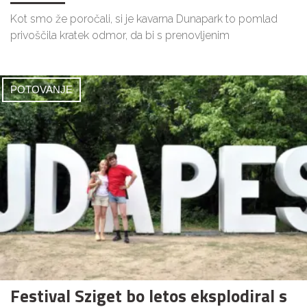
Kot smo že poročali, si je kavarna Dunapark to pomlad
privoščila kratek odmor, da bi s prenovljenim
POTOVANJE
Festival Sziget bo letos eksplodiral s