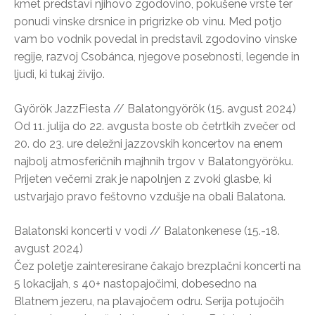
kmet predstavi njihovo zgodovino, pokušene vrste ter
ponudi vinske drsnice in prigrizke ob vinu. Med potjo
vam bo vodnik povedal in predstavil zgodovino vinske
regije, razvoj Csobánca, njegove posebnosti, legende in
ljudi, ki tukaj živijo.
Györök JazzFiesta // Balatongyörök (15. avgust 2024)
Od 11. julija do 22. avgusta boste ob četrtkih zvečer od
20. do 23. ure deležni jazzovskih koncertov na enem
najbolj atmosferičnih majhnih trgov v Balatongyöröku.
Prijeten večerni zrak je napolnjen z zvoki glasbe, ki
ustvarjajo pravo feštovno vzdušje na obali Balatona.
Balatonski koncerti v vodi // Balatonkenese (15.-18.
avgust 2024)
Čez poletje zainteresirane čakajo brezplačni koncerti na
5 lokacijah, s 40+ nastopajočimi, dobesedno na
Blatnem jezeru, na plavajočem odru. Serija potujočih