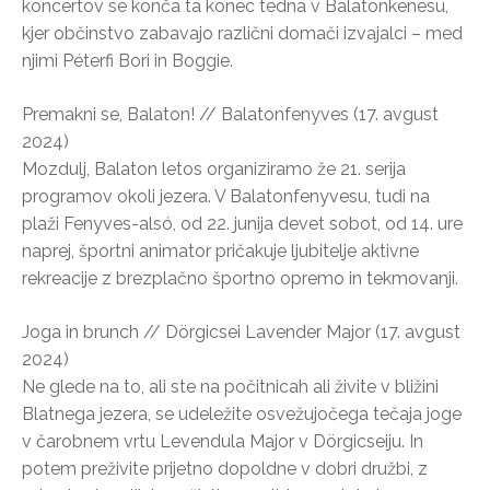
koncertov se konča ta konec tedna v Balatonkenesu,
kjer občinstvo zabavajo različni domači izvajalci – med
njimi Péterfi Bori in Boggie.
Premakni se, Balaton! // Balatonfenyves (17. avgust
2024)
Mozdulj, Balaton letos organiziramo že 21. serija
programov okoli jezera. V Balatonfenyvesu, tudi na
plaži Fenyves-alsó, od 22. junija devet sobot, od 14. ure
naprej, športni animator pričakuje ljubitelje aktivne
rekreacije z brezplačno športno opremo in tekmovanji.
Joga in brunch // Dörgicsei Lavender Major (17. avgust
2024)
Ne glede na to, ali ste na počitnicah ali živite v bližini
Blatnega jezera, se udeležite osvežujočega tečaja joge
v čarobnem vrtu Levendula Major v Dörgicseiju. In
potem preživite prijetno dopoldne v dobri družbi, z