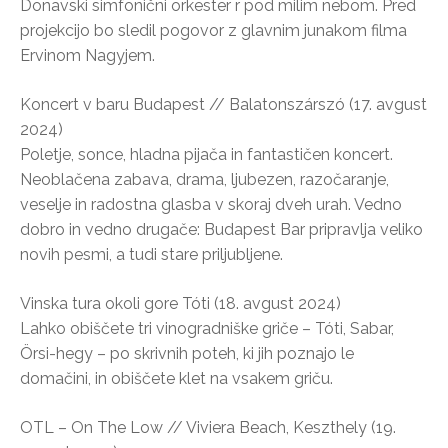
Donavski simfonični orkester r pod milim nebom. Pred
projekcijo bo sledil pogovor z glavnim junakom filma
Ervinom Nagyjem.
Koncert v baru Budapest // Balatonszárszó (17. avgust
2024)
Poletje, sonce, hladna pijača in fantastičen koncert.
Neoblačena zabava, drama, ljubezen, razočaranje,
veselje in radostna glasba v skoraj dveh urah. Vedno
dobro in vedno drugače: Budapest Bar pripravlja veliko
novih pesmi, a tudi stare priljubljene.
Vinska tura okoli gore Tóti (18. avgust 2024)
Lahko obiščete tri vinogradniške griče – Tóti, Sabar,
Örsi-hegy – po skrivnih poteh, ki jih poznajo le
domačini, in obiščete klet na vsakem griču.
OTL – On The Low // Viviera Beach, Keszthely (19.