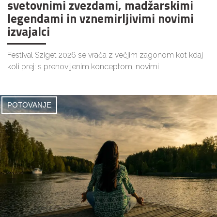
svetovnimi zvezdami, madžarskimi
legendami in vznemirljivimi novimi
izvajalci
Festival Sziget 2026 se vrača z večjim zagonom kot kdaj
koli prej: s prenovljenim konceptom, novimi
POTOVANJE