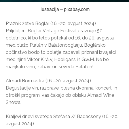
ilustracija – pixabay.com
Praznik žetve Boglár (16.–20. avgust 2024)
Priljubljeni Boglár Vintage Festival praznuje 50.
obletnico, ki bo letos potekal od 16. do 20. avgusta.
med plažo Platán v Balatonboglárju. Boglársko
občinstvo bodo to poletje zabavali priznani izvajalci,
med njimi Viktor Király, Hooligans in G.w.M. Ne bo
manjkalo vino, zabave in seveda Balaton!
Almadi Bormustra (16.–20. avgust 2024)
Degustacije vin, razprave, plesna dvorana, koncerti in
otroški programi vas čakajo ob obisku Almadi Wine
Showa.
Kraljevi dnevi svetega Štefana // Badacsony (16.–20.
avgust 2024)