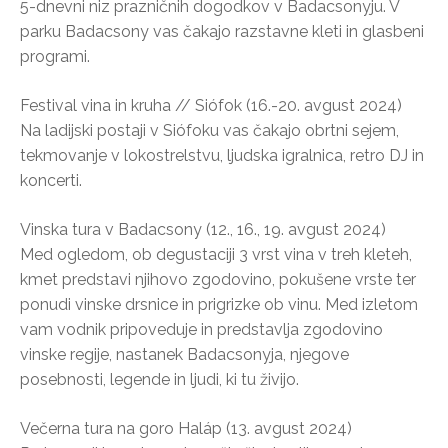
5-dnevni niz prazničnih dogodkov v Badacsonyju. V
parku Badacsony vas čakajo razstavne kleti in glasbeni
programi.
Festival vina in kruha // Siófok (16.-20. avgust 2024)
Na ladijski postaji v Siófoku vas čakajo obrtni sejem,
tekmovanje v lokostrelstvu, ljudska igralnica, retro DJ in
koncerti.
Vinska tura v Badacsony (12., 16., 19. avgust 2024)
Med ogledom, ob degustaciji 3 vrst vina v treh kleteh,
kmet predstavi njihovo zgodovino, pokušene vrste ter
ponudi vinske drsnice in prigrizke ob vinu. Med izletom
vam vodnik pripoveduje in predstavlja zgodovino
vinske regije, nastanek Badacsonyja, njegove
posebnosti, legende in ljudi, ki tu živijo.
Večerna tura na goro Haláp (13. avgust 2024)