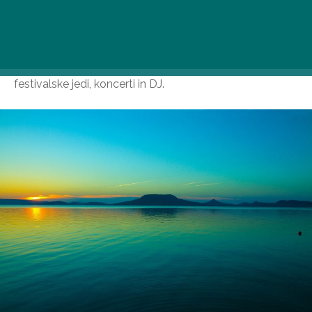
Najboljši programi 20. avgusta na obali Blatnega jezera:
V. Festival lonca Földvár (14.–20. avgust 2024)
Poleg lončenih jedi vas bodo na festivalu lonca V.
Földvár čakale tudi ročno izdelane dobrote, klasične
festivalske jedi, koncerti in DJ.