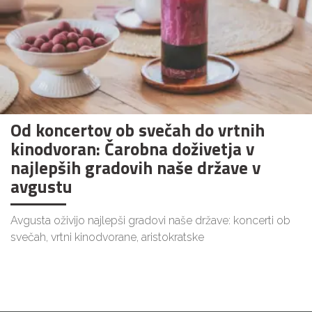
Od koncertov ob svečah do vrtnih
kinodvoran: Čarobna doživetja v
najlepših gradovih naše države v
avgustu
Avgusta oživijo najlepši gradovi naše države: koncerti ob
svečah, vrtni kinodvorane, aristokratske