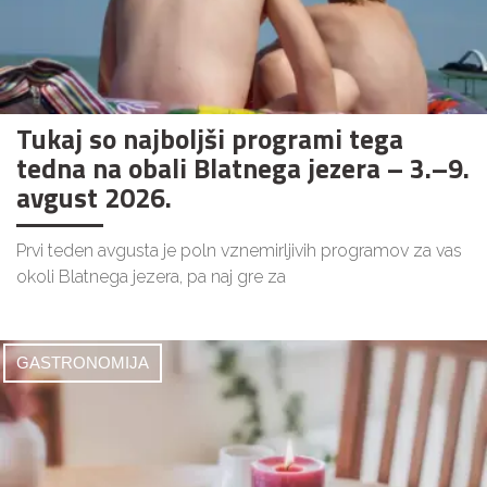
Tukaj so najboljši programi tega
tedna na obali Blatnega jezera – 3.–9.
avgust 2026.
Prvi teden avgusta je poln vznemirljivih programov za vas
okoli Blatnega jezera, pa naj gre za
GASTRONOMIJA