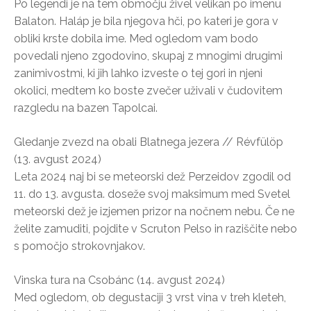
Po legendi je na tem območju živel velikan po imenu
Balaton. Haláp je bila njegova hči, po kateri je gora v
obliki krste dobila ime. Med ogledom vam bodo
povedali njeno zgodovino, skupaj z mnogimi drugimi
zanimivostmi, ki jih lahko izveste o tej gori in njeni
okolici, medtem ko boste zvečer uživali v čudovitem
razgledu na bazen Tapolcai.
Gledanje zvezd na obali Blatnega jezera // Révfülöp
(13. avgust 2024)
Leta 2024 naj bi se meteorski dež Perzeidov zgodil od
11. do 13. avgusta. doseže svoj maksimum med Svetel
meteorski dež je izjemen prizor na nočnem nebu. Če ne
želite zamuditi, pojdite v Scruton Pelso in raziščite nebo
s pomočjo strokovnjakov.
Vinska tura na Csobánc (14. avgust 2024)
Med ogledom, ob degustaciji 3 vrst vina v treh kleteh,