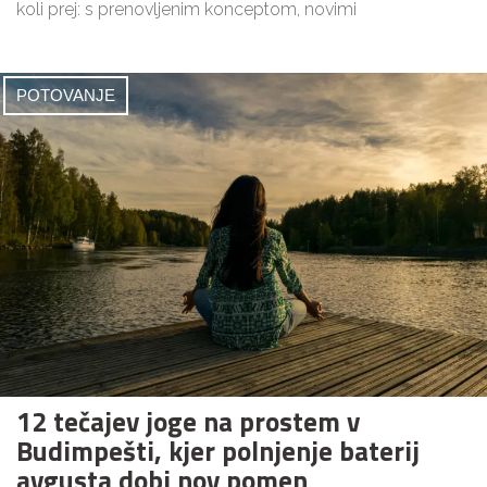
koli prej: s prenovljenim konceptom, novimi
POTOVANJE
12 tečajev joge na prostem v
Budimpešti, kjer polnjenje baterij
avgusta dobi nov pomen