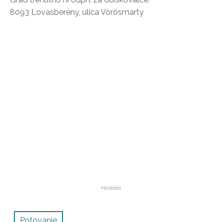
8093 Lovasberény, ulica Vörösmarty
Potovanje