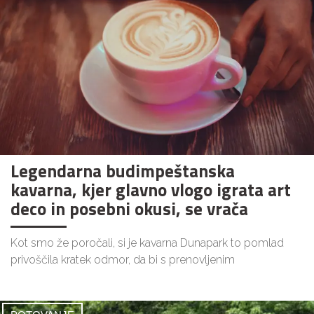
Legendarna budimpeštanska
kavarna, kjer glavno vlogo igrata art
deco in posebni okusi, se vrača
Kot smo že poročali, si je kavarna Dunapark to pomlad
privoščila kratek odmor, da bi s prenovljenim