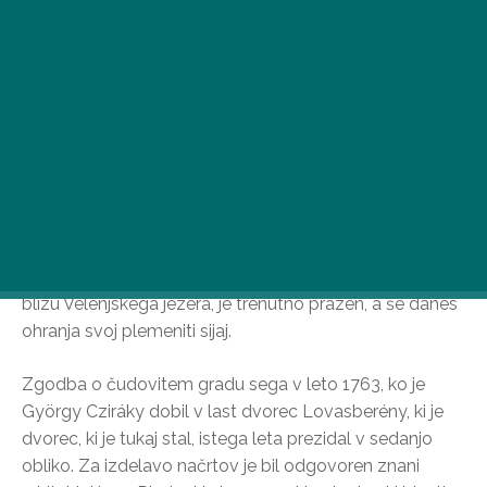
Grad Cziráky, ki se nahaja na območju Lovasberény
blizu Velenjskega jezera, je trenutno prazen, a še danes
ohranja svoj plemeniti sijaj.
Zgodba o čudovitem gradu sega v leto 1763, ko je
György Cziráky dobil v last dvorec Lovasberény, ki je
dvorec, ki je tukaj stal, istega leta prezidal v sedanjo
obliko. Za izdelavo načrtov je bil odgovoren znani