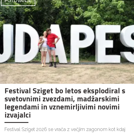
POTOVANJE
Festival Sziget bo letos eksplodiral s
svetovnimi zvezdami, madžarskimi
legendami in vznemirljivimi novimi
izvajalci
Festival Sziget 2026 se vrača z večjim zagonom kot kdaj