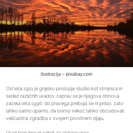
ilustracija – pixabay.com
Od leta 1951 je grajsko poslopje služilo kot strojnica in
sedež različnih uradov, čeprav se je njegova obnova
začela leta 1996, do pravega preboja še ni prišlo, zato
lahko samo upamo, da bomo nekoč lahko občudovali
veličastna zgradba v svojem prvotnem sijaju.
Grad trenutno ni odprt za obiskovalce.