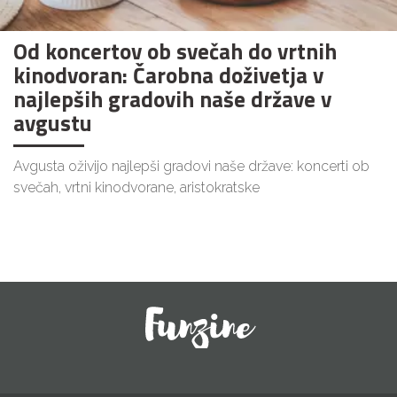
Od koncertov ob svečah do vrtnih
kinodvoran: Čarobna doživetja v
najlepših gradovih naše države v
avgustu
Avgusta oživijo najlepši gradovi naše države: koncerti ob
svečah, vrtni kinodvorane, aristokratske