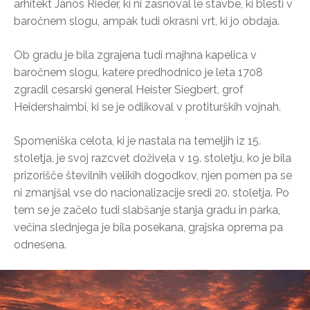
arhitekt János Rieder, ki ni zasnoval le stavbe, ki blesti v
baročnem slogu, ampak tudi okrasni vrt, ki jo obdaja.
Ob gradu je bila zgrajena tudi majhna kapelica v
baročnem slogu, katere predhodnico je leta 1708
zgradil cesarski general Heister Siegbert, grof
Heidershaimbi, ki se je odlikoval v protiturških vojnah.
Spomeniška celota, ki je nastala na temeljih iz 15.
stoletja, je svoj razcvet doživela v 19. stoletju, ko je bila
prizorišče številnih velikih dogodkov, njen pomen pa se
ni zmanjšal vse do nacionalizacije sredi 20. stoletja. Po
tem se je začelo tudi slabšanje stanja gradu in parka,
večina slednjega je bila posekana, grajska oprema pa
odnesena.