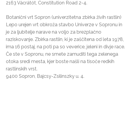
2163 Vácrátót, Constitution Road 2-4.
Botanični vrt Sopron (univerzitetna zbirka živih rastlin)
Lepo urejen vrt obkroža stavbo Univerze v Sopronu in
je za ljubitelje narave na voljo za brezplačno
raziskovanje. Zbirka rastlin, ki je zaščitena od leta 1978,
ima 16 postaj, na poti pa so veverice, jeleni in divje race.
Če ste v Sopronu, ne smete zamuditi tega zelenega
otoka sredi mesta, kjer boste našli na tisoče redkih
rastlinskih vrst.
9400 Sopron, Bajcsy-Zsilinszky u. 4.