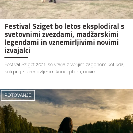
Festival Sziget bo letos eksplodiral s
svetovnimi zvezdami, madžarskimi
legendami in vznemirljivimi novimi
izvajalci
Festival Sziget 2026 se vrača z večjim zagonom kot kdaj
koli prej: s prenovljenim konceptom, novimi
POTOVANJE