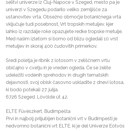
selitvi univerze iz Cluj-Napoce v Szeged, mesto pa je
univerzi v Szegedu podarilo veliko zemljišče za
ustanovitev vrta. Obsežno območje botaničnega vrta
vključuje tudi posebnost, Vrt tropskih metuljev, kjer
lahko iz razdalje roke opazujete redke tropske metulje.
Med našim izletom si bomo od blizu ogledali 10 vrst
metuljev in skoraj 400 čudovitih primerkov.
Sredi poletja je ribnik z lotosom v zeliščnem vrtu
običajno v cvetju in je vreden ogleda. Če se želite
udeležiti vodenih sprehodov in drugih tematskih
dejavnosti, svoj obisk časovno uskladite z dnevi lotosa,
ki bodo potekali 27. julija.
6726 Szeged, Lövölde út 42.
ELTE Füvészkert, Budimpešta
Prvi in najbolj priljubljen botanični vrt v Budimpešti je
nedvomno botanični vrt ELTE, ki je del Univerze Eötvös