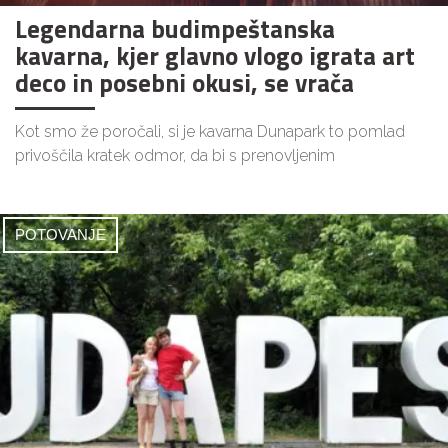
Legendarna budimpeštanska
kavarna, kjer glavno vlogo igrata art
deco in posebni okusi, se vrača
Kot smo že poročali, si je kavarna Dunapark to pomlad
privoščila kratek odmor, da bi s prenovljenim
POTOVANJE