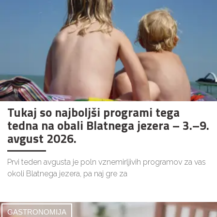
Tukaj so najboljši programi tega
tedna na obali Blatnega jezera – 3.–9.
avgust 2026.
Prvi teden avgusta je poln vznemirljivih programov za vas
okoli Blatnega jezera, pa naj gre za
GASTRONOMIJA