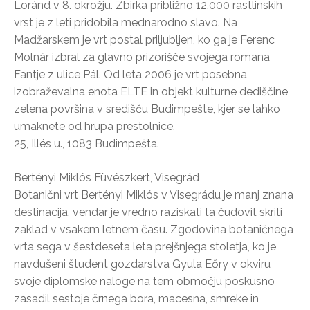
Loránd v 8. okrožju. Zbirka približno 12.000 rastlinskih
vrst je z leti pridobila mednarodno slavo. Na
Madžarskem je vrt postal priljubljen, ko ga je Ferenc
Molnár izbral za glavno prizorišče svojega romana
Fantje z ulice Pál. Od leta 2006 je vrt posebna
izobraževalna enota ELTE in objekt kulturne dediščine,
zelena površina v središču Budimpešte, kjer se lahko
umaknete od hrupa prestolnice.
25, Illés u., 1083 Budimpešta.
Bertényi Miklós Füvészkert, Visegrád
Botanični vrt Bertényi Miklós v Visegrádu je manj znana
destinacija, vendar je vredno raziskati ta čudovit skriti
zaklad v vsakem letnem času. Zgodovina botaničnega
vrta sega v šestdeseta leta prejšnjega stoletja, ko je
navdušeni študent gozdarstva Gyula Eőry v okviru
svoje diplomske naloge na tem območju poskusno
zasadil sestoje črnega bora, macesna, smreke in