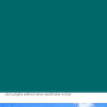
Na Madžarskem lahko najdete več čudovitih botaničnih
vrtov ali botaničnih vrtov, kot so jih imenovali v starih
časih, ki so bili ustanovljeni za predstavitev različnih
rastlin in izobraževanje ljudi o njih. Obiščite jih in
občudujte edinstvene rastlinske vrste!