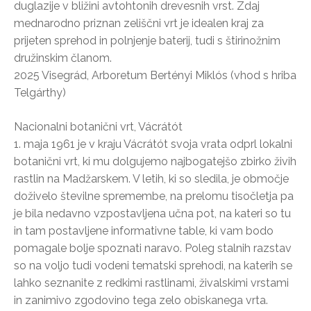
duglazije v bližini avtohtonih drevesnih vrst. Zdaj
mednarodno priznan zeliščni vrt je idealen kraj za
prijeten sprehod in polnjenje baterij, tudi s štirinožnim
družinskim članom.
2025 Visegrád, Arboretum Bertényi Miklós (vhod s hriba
Telgárthy)
Nacionalni botanični vrt, Vácrátót
1. maja 1961 je v kraju Vácrátót svoja vrata odprl lokalni
botanični vrt, ki mu dolgujemo najbogatejšo zbirko živih
rastlin na Madžarskem. V letih, ki so sledila, je območje
doživelo številne spremembe, na prelomu tisočletja pa
je bila nedavno vzpostavljena učna pot, na kateri so tu
in tam postavljene informativne table, ki vam bodo
pomagale bolje spoznati naravo. Poleg stalnih razstav
so na voljo tudi vodeni tematski sprehodi, na katerih se
lahko seznanite z redkimi rastlinami, živalskimi vrstami
in zanimivo zgodovino tega zelo obiskanega vrta.