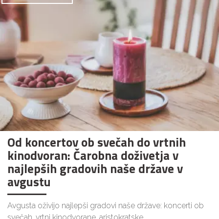
Od koncertov ob svečah do vrtnih
kinodvoran: Čarobna doživetja v
najlepših gradovih naše države v
avgustu
Avgusta oživijo najlepši gradovi naše države: koncerti ob
svečah, vrtni kinodvorane, aristokratske