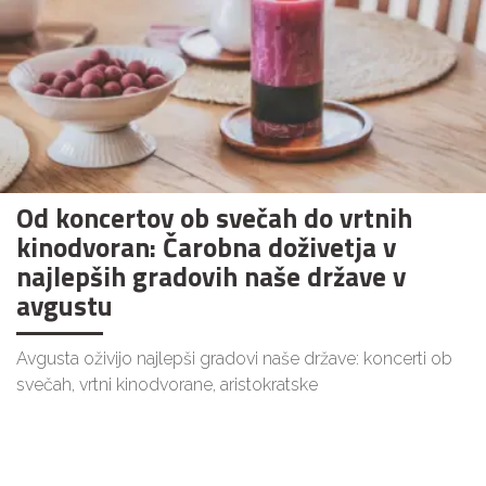
Od koncertov ob svečah do vrtnih
kinodvoran: Čarobna doživetja v
najlepših gradovih naše države v
avgustu
Avgusta oživijo najlepši gradovi naše države: koncerti ob
svečah, vrtni kinodvorane, aristokratske