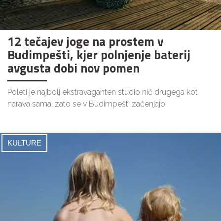
12 tečajev joge na prostem v
Budimpešti, kjer polnjenje baterij
avgusta dobi nov pomen
Poleti je najbolj ekstravaganten studio nič drugega kot
narava sama, zato se v Budimpešti začenjajo
KULTURE