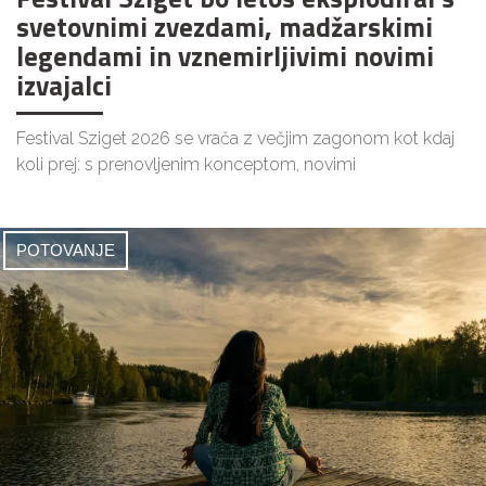
svetovnimi zvezdami, madžarskimi
legendami in vznemirljivimi novimi
izvajalci
Festival Sziget 2026 se vrača z večjim zagonom kot kdaj
koli prej: s prenovljenim konceptom, novimi
POTOVANJE