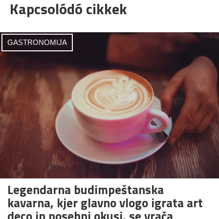
Kapcsolódó cikkek
GASTRONOMIJA
Legendarna budimpeštanska
kavarna, kjer glavno vlogo igrata art
deco in posebni okusi, se vrača