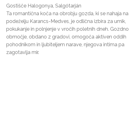
Gostišče Halogonya, Salgótarján
Ta romantična koča na obrobju gozda, ki se nahaja na
podeželju Karancs-Medves, je odlična izbira za umik,
pokukanje in polnjenje v vročih poletnih dneh. Gozdno
območje, obdano z gradovi, omogoča aktiven oddih
pohodnikom in ljubiteljem narave, njegova intima pa
zagotavlja mir.