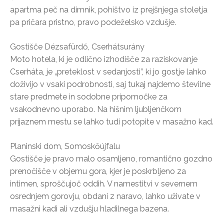
apartma peč na dimnik, pohištvo iz prejšnjega stoletja
pa pričara pristno, pravo podeželsko vzdušje.
Gostišče Dézsafürdő, Cserhátsurány
Moto hotela, ki je odlično izhodišče za raziskovanje
Cserháta, je „preteklost v sedanjosti”, ki jo gostje lahko
doživijo v vsaki podrobnosti, saj tukaj najdemo številne
stare predmete in sodobne pripomočke za
vsakodnevno uporabo. Na hišnim ljubljenčkom
prijaznem mestu se lahko tudi potopite v masažno kad.
Planinski dom, Somoskőújfalu
Gostišče je pravo malo osamljeno, romantično gozdno
prenočišče v objemu gora, kjer je poskrbljeno za
intimen, sproščujoč oddih. V namestitvi v severnem
osrednjem gorovju, obdani z naravo, lahko uživate v
masažni kadi ali vzdušju hladilnega bazena.