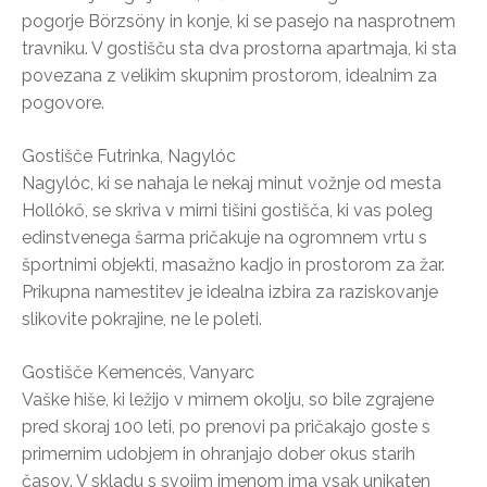
pogorje Börzsöny in konje, ki se pasejo na nasprotnem
travniku. V gostišču sta dva prostorna apartmaja, ki sta
povezana z velikim skupnim prostorom, idealnim za
pogovore.
Gostišče Futrinka, Nagylóc
Nagylóc, ki se nahaja le nekaj minut vožnje od mesta
Hollókő, se skriva v mirni tišini gostišča, ki vas poleg
edinstvenega šarma pričakuje na ogromnem vrtu s
športnimi objekti, masažno kadjo in prostorom za žar.
Prikupna namestitev je idealna izbira za raziskovanje
slikovite pokrajine, ne le poleti.
Gostišče Kemencés, Vanyarc
Vaške hiše, ki ležijo v mirnem okolju, so bile zgrajene
pred skoraj 100 leti, po prenovi pa pričakajo goste s
primernim udobjem in ohranjajo dober okus starih
časov. V skladu s svojim imenom ima vsak unikaten