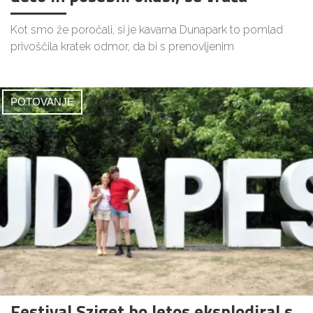
Kot smo že poročali, si je kavarna Dunapark to pomlad
privoščila kratek odmor, da bi s prenovljenim
POTOVANJE
Festival Sziget bo letos eksplodiral s