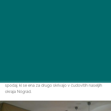
Iščete destinacijo, kjer bi se lahko popolnoma umaknili
od sveta? Nato izberite med čudovitimi namestitvami
spodaj, ki se ena za drugo skrivajo v čudovitih naseljih
okraja Nógrád.