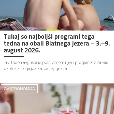
Tukaj so najboljši programi tega
tedna na obali Blatnega jezera – 3.–9.
avgust 2026.
Prvi teden avgusta je poln vznemirljivih programov za vas
okoli Blatnega jezera, pa naj gre za
GASTRONOMIJA