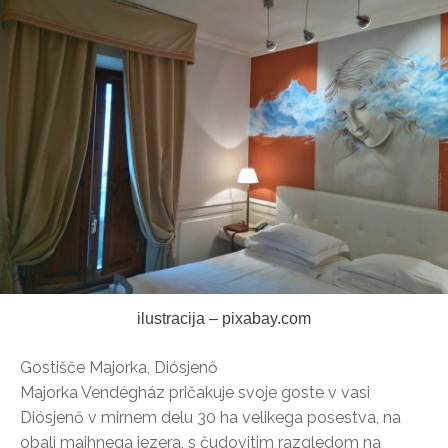
ilustracija – pixabay.com
Gostišče Majorka, Diósjenő
Majorka Vendégház pričakuje svoje goste v vasi
Diósjenő v mirnem delu 30 ha velikega posestva, na
obali majhnega jezera, s čudovitim razgledom na